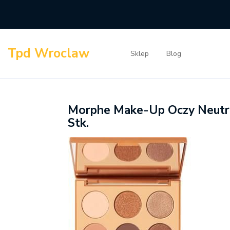
Skip
to
content
Tpd Wroclaw
Sklep
Blog
Morphe Make-Up Oczy Neutra
Stk.