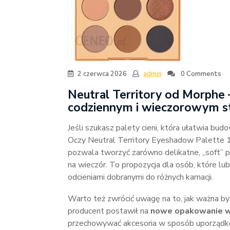
2 czerwca 2026
admin
0 Comments
Neutral Territory od Morphe – 
codziennym i wieczorowym st
Jeśli szukasz palety cieni, która ułatwia b
Oczy Neutral Territory Eyeshadow Palette 1
pozwala tworzyć zarówno delikatne, „soft” pr
na wieczór. To propozycja dla osób, które lu
odcieniami dobranymi do różnych karnacji.
Warto też zwrócić uwagę na to, jak ważna b
producent postawił na
nowe opakowanie w 
przechowywać akcesoria w sposób uporządko