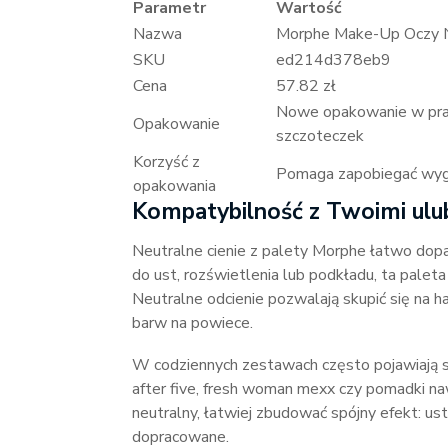
Parametr
Wartość
Nazwa
Morphe Make-Up Oczy Ne
SKU
ed214d378eb9
Cena
57.82 zł
Nowe opakowanie w prak
Opakowanie
szczoteczek
Korzyść z
Pomaga zapobiegać wygię
opakowania
Kompatybilność z Twoimi ulu
Neutralne cienie z palety Morphe łatwo dopa
do ust, rozświetlenia lub podkładu, ta palet
Neutralne odcienie pozwalają skupić się na h
barw na powiece.
W codziennych zestawach często pojawiają się
after five, fresh woman mexx czy pomadki naw
neutralny, łatwiej zbudować spójny efekt: u
dopracowane.