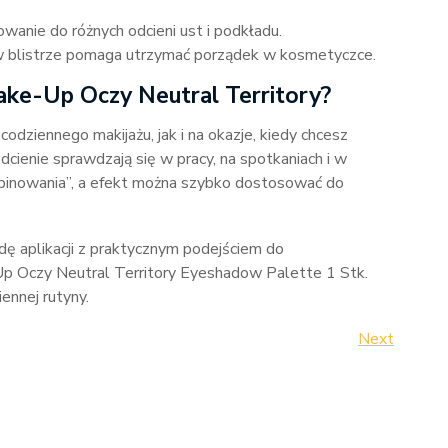
wanie do różnych odcieni ust i podkładu.
 blistrze pomaga utrzymać porządek w kosmetyczce.
ake-Up Oczy Neutral Territory?
dziennego makijażu, jak i na okazje, kiedy chcesz
cienie sprawdzają się w pracy, na spotkaniach i w
binowania”, a efekt można szybko dostosować do
odę aplikacji z praktycznym podejściem do
 Oczy Neutral Territory Eyeshadow Palette 1 Stk.
ennej rutyny.
Next
Next
Post