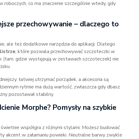
 roboczych, co ma znaczenie szczególnie wtedy, gdy
jsze przechowywanie – dlaczego to
e, ale też dodatkowe narzędzia do aplikacji. Dlatego
istrze
, które pozwala przechowywać szczoteczki w
cik (tam, gdzie występują w zestawach szczoteczek) nie
isku.
niejszy: łatwiej utrzymać porządek, a akcesoria są
odziennym rytmie ma dużą wartość, zwłaszcza gdy dbasz
iczny pozostawał stabilny.
dcienie Morphe? Pomysły na szybkie
a świetnie współgra z różnymi stylami. Możesz budować
isty akcent w załamaniu powieki. Neutralne barwy zwykle