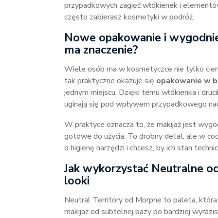
przypadkowych zagięć włókienek i elementów
często zabierasz kosmetyki w podróż.
Nowe opakowanie i wygodnie
ma znaczenie?
Wiele osób ma w kosmetyczce nie tylko cieni
tak praktyczne okazuje się
opakowanie w bl
jednym miejscu. Dzięki temu włókienka i dru
uginają się pod wpływem przypadkowego nac
W praktyce oznacza to, że makijaż jest wygod
gotowe do użycia. To drobny detal, ale w c
o higienę narzędzi i chcesz, by ich stan techn
Jak wykorzystać Neutralne o
looki
Neutral Territory od Morphe to paleta, któr
makijaż od subtelnej bazy po bardziej wyraz