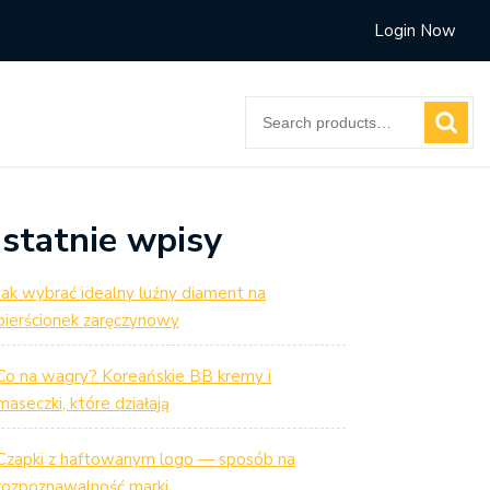
Login Now
Search
for:
statnie wpisy
Jak wybrać idealny luźny diament na
pierścionek zaręczynowy
Co na wagry? Koreańskie BB kremy i
maseczki, które działają
Czapki z haftowanym logo — sposób na
rozpoznawalność marki