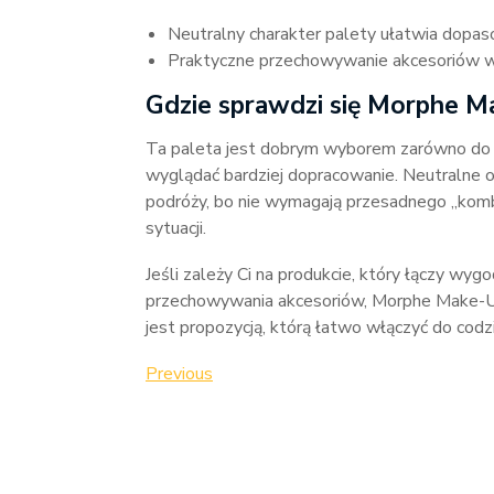
Neutralny charakter palety ułatwia dopaso
Praktyczne przechowywanie akcesoriów w
Gdzie sprawdzi się Morphe M
Ta paleta jest dobrym wyborem zarówno do co
wyglądać bardziej dopracowanie. Neutralne od
podróży, bo nie wymagają przesadnego „kom
sytuacji.
Jeśli zależy Ci na produkcie, który łączy wyg
przechowywania akcesoriów, Morphe Make-Up
jest propozycją, którą łatwo włączyć do codzi
Nawigacja
Previous
Previous
Post
wpisu