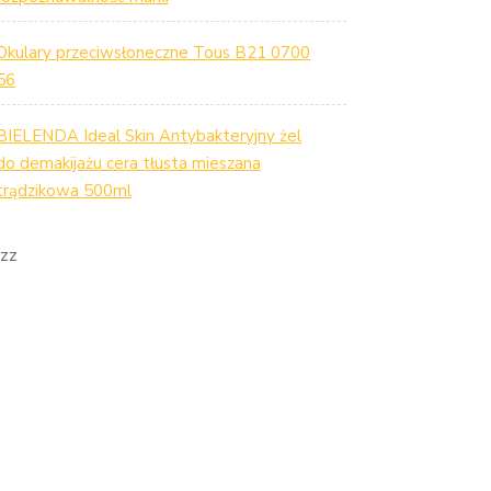
Okulary przeciwsłoneczne Tous B21 0700
56
BIELENDA Ideal Skin Antybakteryjny żel
do demakijażu cera tłusta mieszana
trądzikowa 500ml
zz