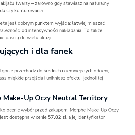
akijażu twarzy – zarówno gdy stawiasz na naturalny
adu czy konturowania.
leta jest dobrym punktem wyjścia: łatwiej mieszać
 zależności od intensywności nakładania. To także
e pasują do wielu okazji.
jących i dla fanek
tępnie przechodź do średnich i ciemniejszych odcieni,
z miękkie przejścia i unikniesz efektu „jednolitej
e Make-Up Oczy Neutral Territory
zybko ocenić wybór przed zakupem. Morphe Make-Up Oczy
 jest dostępna w cenie
57.82 zł
, a jej identyfikator