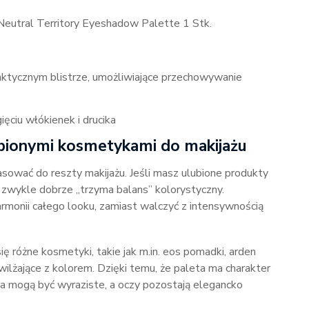
utral Territory Eyeshadow Palette 1 Stk.
tycznym blistrze, umożliwiające przechowywanie
ciu włókienek i drucika
bionymi kosmetykami do makijażu
sować do reszty makijażu. Jeśli masz ulubione produkty
a zwykle dobrze „trzyma balans” kolorystyczny.
armonii całego looku, zamiast walczyć z intensywnością
 różne kosmetyki, takie jak m.in. eos pomadki, arden
ilżające z kolorem. Dzięki temu, że paleta ma charakter
sta mogą być wyraziste, a oczy pozostają elegancko