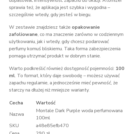
dopasować intensywność zapachu do okazji. Atomizer
sprawia też, że aplikacja jest szybka i wygodna –
szczególnie wtedy, gdy jesteś w biegu.
W zestawie znajdziesz także
opakowanie
zafoliowane
, co ma znaczenie zarówno w codziennym
użytkowaniu, jak i wtedy, gdy chcesz podarować
perfumy komuś bliskiemu. Taka forma zabezpieczenia
pomaga utrzymać produkt w dobrym stanie.
Warto podkreślić również dostępność pojemności:
100
ml
. To format, który daje swobodę – możesz używać
zapachu regularnie, a jednocześnie mieć pewność, że
starczy na dłużej niż mniejsze warianty.
Cecha
Wartość
Montale Dark Purple woda perfumowana
Nazwa
100ml
SKU
a48e85efb470
Cena
290 zł