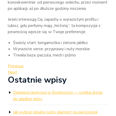
konsekwentnie: od pierwszego wdechu, przez moment
po aplikacji, aż po dłuższe godziny noszenia.
Jeżeli interesują Cię zapachy o wyrazistym profilu i
lubisz, gdy perfumy mają „historię”, ta kompozycja z
pewnością wpisze się w Twoje preferencje.
Świeży start: bergamotka i zielone jabłko
Wyraziste serce: przyprawy i nuty morskie
Trwała baza: paczula, mech i piżmo
Nawigacja
Previous
Previous
Post
Next
Next
wpisu
Ostatnie wpisy
Post
Depilacja laserowa w Bydgoszczy — szybka droga
do gładkiej skóry
Jak wybrać idealny luźny diament na pierścionek