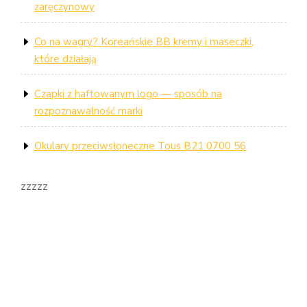
zaręczynowy
Co na wagry? Koreańskie BB kremy i maseczki,
które działają
Czapki z haftowanym logo — sposób na
rozpoznawalność marki
Okulary przeciwsłoneczne Tous B21 0700 56
zzzzz