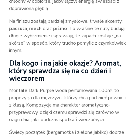
chłodny w odbiorze, jakby łączył energię świeżości z
doprawioną głębią.
Na finiszu zostają bardziej zmysłowe, trwałe akcenty:
paczula
,
mech
oraz
piżmo
. To właśnie te nuty budują
długie wybrzmienie i sprawiają, że zapach zostaje „na
skórze” w sposób, który trudno pomylić z czymkolwiek
innym.
Dla kogo i na jakie okazje? Aromat,
który sprawdza się na co dzień i
wieczorem
Montale Dark Purple woda perfumowana 100ml to
propozycja dla mężczyzn, którzy chcą pachnieć pewnie i
z klasą. Kompozycja ma charakter aromatyczno-
przyprawowy, dzięki czemu sprawdzi się zarówno w
ciągu dnia, jak i podczas spotkań wieczornych.
Świeży początek (bergamotka i zielone jabłko) dobrze