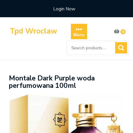
Skip
Login Now
to
content
Tpd Wroclaw
0
Menu
Search
for:
Montale Dark Purple woda
perfumowana 100ml