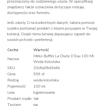
przeznaczony do codziennego użycia. W specyfikacji
znajdziesz także oznaczenia dotyczące rodzaju,
dostępności oraz formatu.
Jeśli zależy Ci na konkretnych danych, tabela pomoże
szybko porównać produkt z innymi pozycjami w Twojej
kolekcji. Dzięki temu łatwiej dopasujesz zapach do
swoich potrzeb i preferencji.
Cecha
Wartość
Mirko Buffini La Chute D’Eau 100 Ml
Nazwa
Woda Kolońska
SKU
20c8a08d3d4b
Cena
559 zł
Rodzaj
woda kolońska
Pojemność
100 ml
Linia
kąpielowanie
Produkt rzadki
tak
Testern
nie