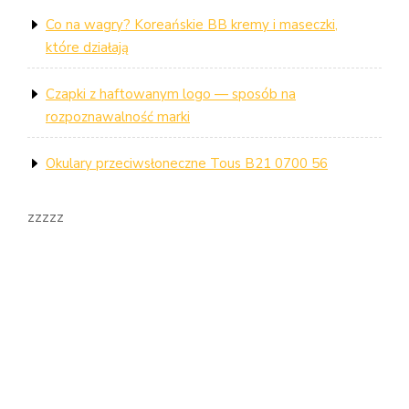
Co na wagry? Koreańskie BB kremy i maseczki,
które działają
Czapki z haftowanym logo — sposób na
rozpoznawalność marki
Okulary przeciwsłoneczne Tous B21 0700 56
zzzzz