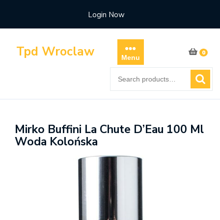
Skip
Login Now
to
content
Tpd Wroclaw
0
Menu
Search
for:
Mirko Buffini La Chute D’Eau 100 Ml
Woda Kolońska