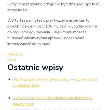
– gdy chcesz szybko przejść w tryb działania, spotkań i
aktywności.
Warto też pamiętać o praktycznym aspekcie: to
produkt o pojemności 100 ml, czyli wygodny rozmiar
do regularnego używania. Dzięki temu możesz
budować własny rytuał aplikacji i dopasować
intensywność do sytuacji.
Nawigacja
Previous
Previous
Post
Next
Next
wpisu
Ostatnie wpisy
Post
Depilacja laserowa w Bydgoszczy — szybka droga
do gładkiej skóry
Jak wybrać idealny luźny diament na pierścionek
zaręczynowy