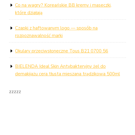
Co na wagry? Koreańskie BB kremy i maseczki,
które działają
Czapki z haftowanym logo — sposób na
rozpoznawalność marki
Okulary przeciwsłoneczne Tous B21 0700 56
BIELENDA Ideal Skin Antybakteryjny żel do
demakijażu cera tłusta mieszana trądzikowa 500ml
zzzzz