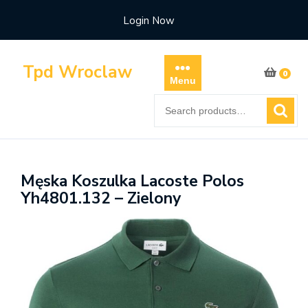
Skip
Login Now
to
content
Tpd Wroclaw
0
Menu
Search
for:
Męska Koszulka Lacoste Polos
Yh4801.132 – Zielony