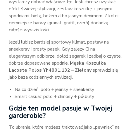
wystarczy dobrać właściwe tło. Jeśli chcesz uzyskać
efekt świeżej stylizacji, zestaw koszulkę z jasnymi
spodniami: bielą, beżem albo jasnym denimem. Z kolei
ciemniejsze barwy (granat, grafit, czerń) dodadzą
całości wyrazistości.
Jeżeli lubisz bardziej sportowy klimat, postaw na
sneakersy i prosty pasek. Gdy zależy Ci na
elegantszym odbiorze, dołóż zegarek i zadbaj o czyste,
dobrze dopasowane spodnie.
Męska Koszulka
Lacoste Polos Yh4801.132 – Zielony
sprawdzi się
jako baza codziennych stylizacji.
Na co dzień: polo + jeansy + sneakersy
Smart casual: polo + chinosy + półbuty
Gdzie ten model pasuje w Twojej
garderobie?
To ubranie, które możesz traktować jako „pewniak” na