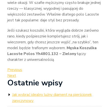
wiele okazji. W szafie mężczyzny często brakuje jednej
rzeczy — klasycznej, wygodnej i pasującej do
większości zestawów. Właśnie dlatego polo Lacoste
jest tak popularne: daje styl bez przesady.
Jeśli szukasz koszulki, która wygląda dobrze zarówno
rano, kiedy pośpiesznie kompletujesz strój, jak i
wieczorem, gdy chcesz jeszcze wyjść „na szybko”, ten
model będzie trafionym wyborem.
Męska Koszulka
Lacoste Polos Yh4801.132 – Zielony
łączy
charakter z uniwersalnością.
Nawigacja
Previous
Previous
Post
Next
Next
wpisu
Ostatnie wpisy
Post
Jak wybrać idealny luźny diament na pierścionek
zaręczynowy