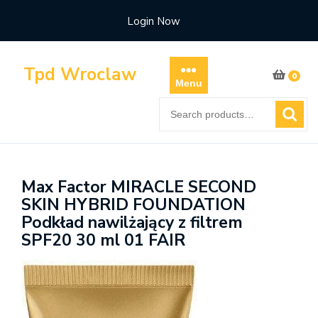
Skip
Login Now
to
content
Tpd Wroclaw
0
Menu
Search
for:
Max Factor MIRACLE SECOND
SKIN HYBRID FOUNDATION
Podkład nawilżający z filtrem
SPF20 30 ml 01 FAIR