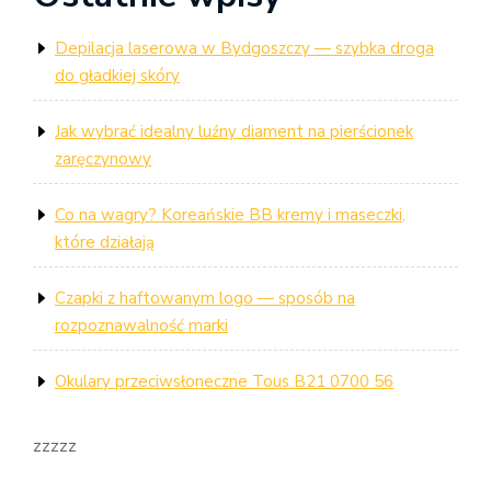
Depilacja laserowa w Bydgoszczy — szybka droga
do gładkiej skóry
Jak wybrać idealny luźny diament na pierścionek
zaręczynowy
Co na wagry? Koreańskie BB kremy i maseczki,
które działają
Czapki z haftowanym logo — sposób na
rozpoznawalność marki
Okulary przeciwsłoneczne Tous B21 0700 56
zzzzz