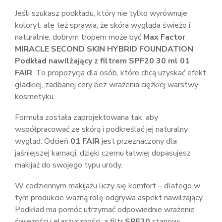
Jeśli szukasz podkładu, który nie tylko wyrównuje
koloryt, ale też sprawia, że skóra wygląda świeżo i
naturalnie, dobrym tropem może być
Max Factor
MIRACLE SECOND SKIN HYBRID FOUNDATION
Podkład nawilżający z filtrem SPF20 30 ml 01
FAIR
. To propozycja dla osób, które chcą uzyskać efekt
gładkiej, zadbanej cery bez wrażenia ciężkiej warstwy
kosmetyku.
Formuła została zaprojektowana tak, aby
współpracować ze skórą i podkreślać jej naturalny
wygląd. Odcień
01 FAIR
jest przeznaczony dla
jaśniejszej karnacji, dzięki czemu łatwiej dopasujesz
makijaż do swojego typu urody.
W codziennym makijażu liczy się komfort – dlatego w
tym produkcie ważną rolę odgrywa aspekt nawilżający.
Podkład ma pomóc utrzymać odpowiednie wrażenie
świeżości i elastyczności, a filtr
SPF20
stanowi