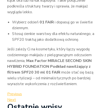
kącik oka lub na łuk kupidyna. Takie połączenie
podkreśla strukturę twarzy i sprawia, że makijaż
wygląda lekko.
Wybierz odcień
01 FAIR
i dopasuj go w świetle
dziennym.
Stosuj cienkie warstwy dla efektu naturalnego, a
SPF20 traktuj jako dodatkową ochronę.
Jeśli zależy Ci na kosmetyku, który łączy wygodę
codziennego makijażu z pielęgnacyjnym odczuciem
nawilżenia,
Max Factor MIRACLE SECOND SKIN
HYBRID FOUNDATION Podkład nawilżający z
filtrem SPF20 30 ml 01 FAIR
może stać się bazą
wielu stylizacji – od minimalistycznych po bardziej
wyraziste wykończenia z rozświetleniem.
Nawigacja
Previous
Previous
Post
Next
Next
wpisu
Ostatnie wpisy
Post