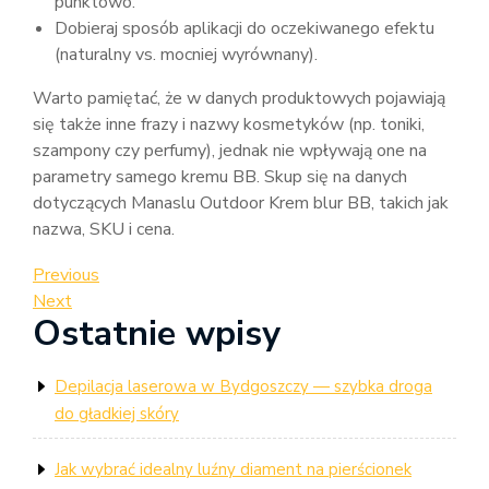
punktowo.
Dobieraj sposób aplikacji do oczekiwanego efektu
(naturalny vs. mocniej wyrównany).
Warto pamiętać, że w danych produktowych pojawiają
się także inne frazy i nazwy kosmetyków (np. toniki,
szampony czy perfumy), jednak nie wpływają one na
parametry samego kremu BB. Skup się na danych
dotyczących Manaslu Outdoor Krem blur BB, takich jak
nazwa, SKU i cena.
Nawigacja
Previous
Previous
Post
Next
Next
wpisu
Ostatnie wpisy
Post
Depilacja laserowa w Bydgoszczy — szybka droga
do gładkiej skóry
Jak wybrać idealny luźny diament na pierścionek