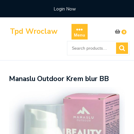
Skip
Login Now
to
content
Tpd Wroclaw
0
Menu
Search
for:
Manaslu Outdoor Krem blur BB