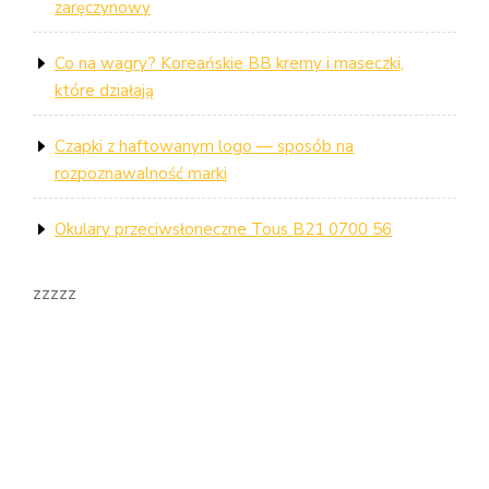
zaręczynowy
Co na wagry? Koreańskie BB kremy i maseczki,
które działają
Czapki z haftowanym logo — sposób na
rozpoznawalność marki
Okulary przeciwsłoneczne Tous B21 0700 56
zzzzz