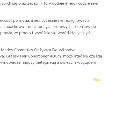
ących się oraz zapach, który dodaje energii codziennym
lekkość po myciu, a jednocześnie nie rezygnować z
ja zapachowa – od chłodnych, ziołowych akcentów po
prawia, że produkt wyróżnia się wśród klasycznych
tyl”, Mades Cosmetics Odżywka Do Włosów
ival Greasy Hair Conditioner 400ml może stać się częścią
a równowadze między pielęgnacją a świeżym wyglądem
Next
Next
Post