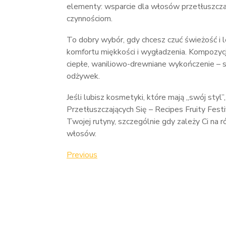
elementy: wsparcie dla włosów przetłuszczaj
czynnościom.
To dobry wybór, gdy chcesz czuć świeżość i 
komfortu miękkości i wygładzenia. Kompozyc
ciepłe, waniliowo-drewniane wykończenie – s
odżywek.
Jeśli lubisz kosmetyki, które mają „swój s
Przetłuszczających Się – Recipes Fruity Fest
Twojej rutyny, szczególnie gdy zależy Ci n
włosów.
Nawigacja
Previous
Previous
Post
wpisu