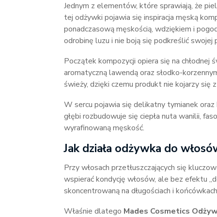
Jednym z elementów, które sprawiają, że piel
tej odżywki pojawia się inspiracja męską kom
ponadczasową męskością, wdziękiem i pogodn
odrobinę luzu i nie boją się podkreślić swojej
Początek kompozycji opiera się na chłodnej św
aromatyczną lawendą oraz słodko-korzennym a
świeży, dzięki czemu produkt nie kojarzy się z
W sercu pojawia się delikatny tymianek oraz 
głębi rozbudowuje się ciepła nuta wanilii, fa
wyrafinowaną męskość.
Jak działa odżywka do włosów
Przy włosach przetłuszczających się kluczo
wspierać kondycję włosów, ale bez efektu „d
skoncentrowaną na długościach i końcówkach,
Właśnie dlatego
Mades Cosmetics Odżywk