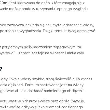
400ml
jest kierowana do osób, które zmagają się z
owanie może pomóc w utrzymaniu lepszego wyglądu
wkę zazwyczaj nakłada się na umyte, odsączone włosy,
ej potrzebują wygładzenia. Dzięki temu łatwiej ograniczyć
cję z przyjemnym doświadczeniem zapachowym, ta
słowo” – zapach zostaje na włosach i umila cały
?
, gdy Twoje włosy szybko tracą świeżość, a Ty chcesz
enia ciężkości. Formuła nastawiona jest na włosy
elęgnować, ale nie dokładać nadmiernego obciążenia.
wyczuwasz w nich nuty świeże oraz ciepłe (bazylię,
otraktować tę odżywkę jako element codziennego