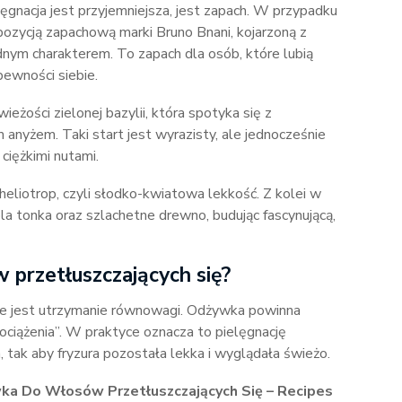
ęgnacja jest przyjemniejsza, jest zapach. W przypadku
pozycją zapachową marki Bruno Bnani, kojarzoną z
ym charakterem. To zapach dla osób, które lubią
 pewności siebie.
ieżości zielonej bazylii, która spotyka się z
nyżem. Taki start jest wyrazisty, ale jednocześnie
 ciężkimi nutami.
heliotrop, czyli słodko-kwiatowa lekkość. Z kolei w
sola tonka oraz szlachetne drewno, budując fascynującą,
 przetłuszczających się?
we jest utrzymanie równowagi. Odżywka powinna
ociążenia”. W praktyce oznacza to pielęgnację
 tak aby fryzura pozostała lekka i wyglądała świeżo.
a Do Włosów Przetłuszczających Się – Recipes