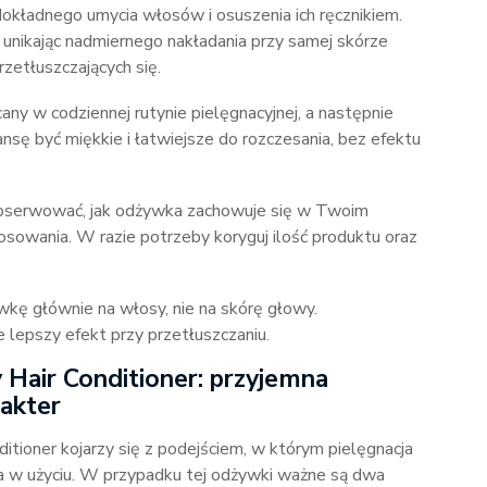
okładnego umycia włosów i osuszenia ich ręcznikiem.
 unikając nadmiernego nakładania przy samej skórze
zetłuszczających się.
y w codziennej rutynie pielęgnacyjnej, a następnie
nsę być miękkie i łatwiejsze do rozczesania, bez efektu
z obserwować, jak odżywka zachowuje się w Twoim
sowania. W razie potrzeby koryguj ilość produktu oraz
wkę głównie na włosy, nie na skórę głowy.
e lepszy efekt przy przetłuszczaniu.
y Hair Conditioner: przyjemna
rakter
ditioner kojarzy się z podejściem, w którym pielęgnacja
na w użyciu. W przypadku tej odżywki ważne są dwa