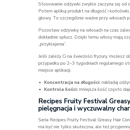
Stosowanie odżywki zwykle zaczyna się od d
Potem aplikuj produkt na długość i końcówki,
głowy. To szczególnie ważne przy włosach pr
Pozostaw odżywkę na włosach na czas zalecan
dokładnie spłucz. Dzięki temu włosy mają sza
„przyklejenia”.
Jeśli zależy Ci na świeżości fryzury, możes
przypadku po 2–3 tygodniach regularnego sto
miejsce aplikacji.
Koncentracja na długości:
nakładaj odży
Kontrola ilości:
mniejsza ilość często daj
Recipes Fruity Festival Greas
pielęgnacja i wyczuwalny cha
Seria Recipes Fruity Festival Greasy Hair Con
ma być nie tylko skuteczna, ale też przyjem