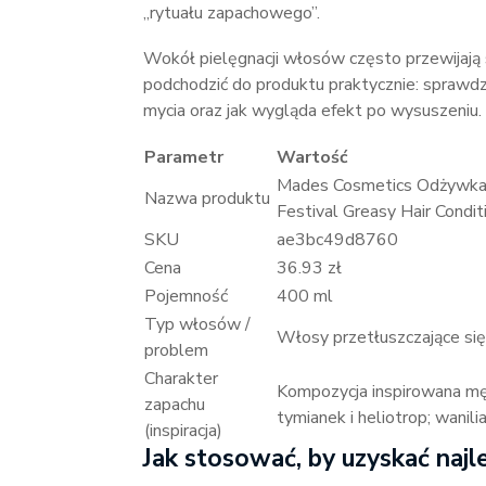
„rytuału zapachowego”.
Wokół pielęgnacji włosów często przewijają s
podchodzić do produktu praktycznie: sprawdz
mycia oraz jak wygląda efekt po wysuszeniu.
Parametr
Wartość
Mades Cosmetics Odżywka 
Nazwa produktu
Festival Greasy Hair Condi
SKU
ae3bc49d8760
Cena
36.93 zł
Pojemność
400 ml
Typ włosów /
Włosy przetłuszczające się
problem
Charakter
Kompozycja inspirowana męs
zapachu
tymianek i heliotrop; wanil
(inspiracja)
Jak stosować, by uzyskać najl