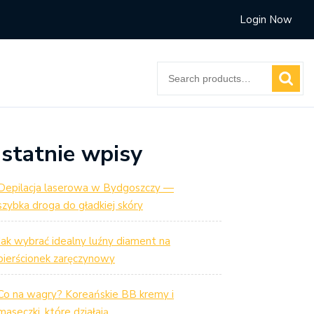
Login Now
Search
for:
statnie wpisy
Depilacja laserowa w Bydgoszczy —
szybka droga do gładkiej skóry
Jak wybrać idealny luźny diament na
pierścionek zaręczynowy
Co na wagry? Koreańskie BB kremy i
maseczki, które działają