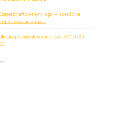
Czapki z haftowanym logo — sposób na
rozpoznawalność marki
Okulary przeciwsłoneczne Tous B21 0700
56
zz