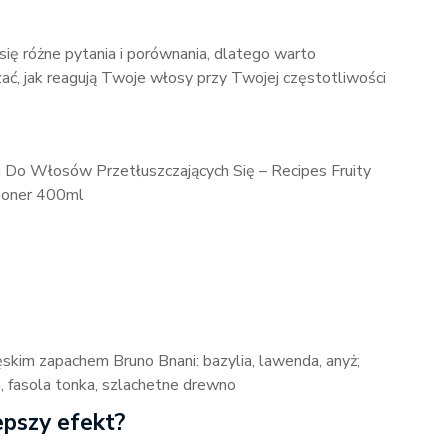
ię różne pytania i porównania, dlatego warto
ać, jak reagują Twoje włosy przy Twojej częstotliwości
Do Włosów Przetłuszczających Się – Recipes Fruity
tioner 400ml
kim zapachem Bruno Bnani: bazylia, lawenda, anyż;
ia, fasola tonka, szlachetne drewno
epszy efekt?