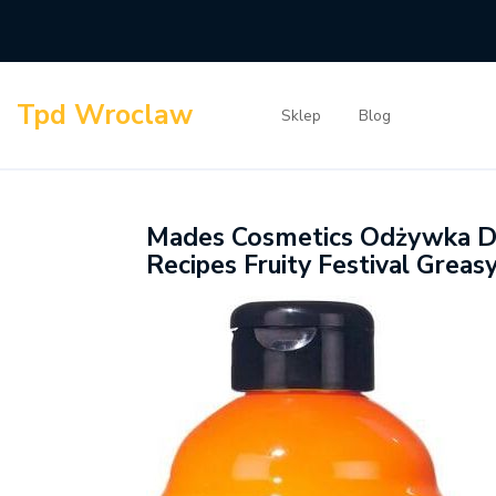
Skip
to
content
Tpd Wroclaw
Sklep
Blog
Mades Cosmetics Odżywka Do
Recipes Fruity Festival Greas