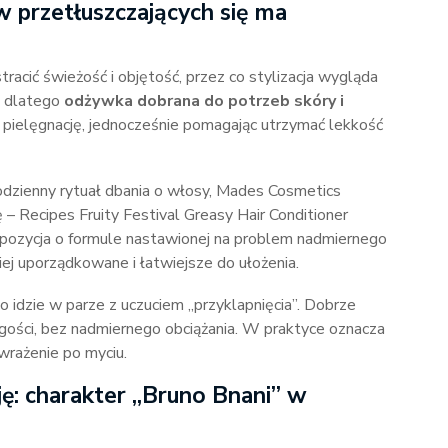
przetłuszczających się ma
racić świeżość i objętość, przez co stylizacja wygląda
e dlatego
odżywka dobrana do potrzeb skóry i
 pielęgnację, jednocześnie pomagając utrzymać lekkość
codzienny rytuał dbania o włosy, Mades Cosmetics
 Recipes Fruity Festival Greasy Hair Conditioner
ozycja o formule nastawionej na problem nadmiernego
iej uporządkowane i łatwiejsze do ułożenia.
 idzie w parze z uczuciem „przyklapnięcia”. Dobrze
gości, bez nadmiernego obciążania. W praktyce oznacza
 wrażenie po myciu.
ję: charakter „Bruno Bnani” w