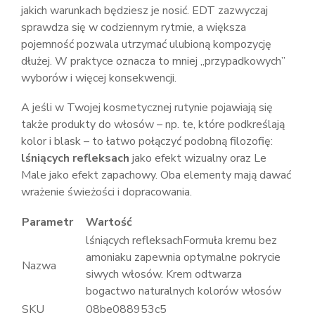
jakich warunkach będziesz je nosić. EDT zazwyczaj
sprawdza się w codziennym rytmie, a większa
pojemność pozwala utrzymać ulubioną kompozycję
dłużej. W praktyce oznacza to mniej „przypadkowych”
wyborów i więcej konsekwencji.
A jeśli w Twojej kosmetycznej rutynie pojawiają się
także produkty do włosów – np. te, które podkreślają
kolor i blask – to łatwo połączyć podobną filozofię:
lśniących refleksach
jako efekt wizualny oraz Le
Male jako efekt zapachowy. Oba elementy mają dawać
wrażenie świeżości i dopracowania.
Parametr
Wartość
lśniących refleksachFormuła kremu bez
amoniaku zapewnia optymalne pokrycie
Nazwa
siwych włosów. Krem odtwarza
bogactwo naturalnych kolorów włosów
SKU
08be088953c5