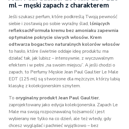
ml – męski zapach z charakterem
Jeśli szukasz perfum, które podkreślą Twoją pewność
siebie i zostawią po sobie wyraźny ślad,
lśniących
refleksachFormuła kremu bez amoniaku zapewnia
optymalne pokrycie siwych włosów. Krem
odtwarza bogactwo naturalnych kolorów włosów
to hasło, które świetnie oddaje ideę produktu: ma
działać tak, jak lubisz – intensywnie, z wyczuwalnym
efektem i w pełni „na swoim miejscu”. A jeśli chodzi o
zapach, to Perfumy Męskie Jean Paul Gaultier Le Male
EDT (125 ml) są stworzone dla mężczyzn, którzy lubią
klasykę z kolekcjonerskim sznytem.
To
oryginalny produkt Jean Paul Gaultier
,
zaprojektowany jako edycja kolekcjonerska. Zapach Le
Male ma swoją rozpoznawalną tożsamość i jest
wybierany nie tylko na co dzień, ale też wtedy, gdy
chcesz wyglądać i pachnieć wyjątkowo – bez