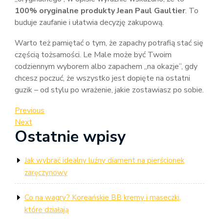
100% oryginalne produkty Jean Paul Gaultier
. To
buduje zaufanie i ułatwia decyzję zakupową.
Warto też pamiętać o tym, że zapachy potrafią stać się
częścią tożsamości. Le Male może być Twoim
codziennym wyborem albo zapachem „na okazje”, gdy
chcesz poczuć, że wszystko jest dopięte na ostatni
guzik – od stylu po wrażenie, jakie zostawiasz po sobie.
Nawigacja
Previous
Previous
Post
Next
Next
wpisu
Ostatnie wpisy
Post
Jak wybrać idealny luźny diament na pierścionek
zaręczynowy
Co na wagry? Koreańskie BB kremy i maseczki,
które działają