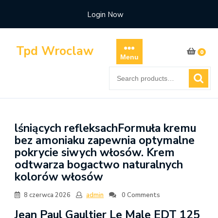
Skip
Login Now
to
content
Tpd Wroclaw
0
Menu
Search
for:
lśniących refleksachFormuła kremu
bez amoniaku zapewnia optymalne
pokrycie siwych włosów. Krem
odtwarza bogactwo naturalnych
kolorów włosów
8 czerwca 2026
admin
0 Comments
Jean Paul Gaultier Le Male EDT 125