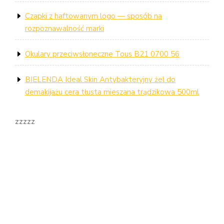
Czapki z haftowanym logo — sposób na
rozpoznawalność marki
Okulary przeciwsłoneczne Tous B21 0700 56
BIELENDA Ideal Skin Antybakteryjny żel do
demakijażu cera tłusta mieszana trądzikowa 500ml
zzzzz