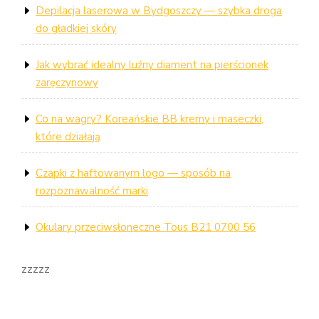
Depilacja laserowa w Bydgoszczy — szybka droga
do gładkiej skóry
Jak wybrać idealny luźny diament na pierścionek
zaręczynowy
Co na wagry? Koreańskie BB kremy i maseczki,
które działają
Czapki z haftowanym logo — sposób na
rozpoznawalność marki
Okulary przeciwsłoneczne Tous B21 0700 56
zzzzz