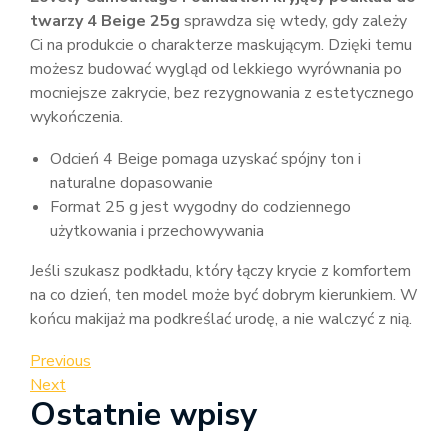
twarzy 4 Beige 25g
sprawdza się wtedy, gdy zależy
Ci na produkcie o charakterze maskującym. Dzięki temu
możesz budować wygląd od lekkiego wyrównania po
mocniejsze zakrycie, bez rezygnowania z estetycznego
wykończenia.
Odcień 4 Beige pomaga uzyskać spójny ton i
naturalne dopasowanie
Format 25 g jest wygodny do codziennego
użytkowania i przechowywania
Jeśli szukasz podkładu, który łączy krycie z komfortem
na co dzień, ten model może być dobrym kierunkiem. W
końcu makijaż ma podkreślać urodę, a nie walczyć z nią.
Nawigacja
Previous
Previous
Post
Next
Next
wpisu
Ostatnie wpisy
Post