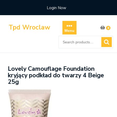
Skip
Login Now
to
content
Tpd Wroclaw
0
Menu
Search
for:
Lovely Camouflage Foundation
kryjący podkład do twarzy 4 Beige
25g