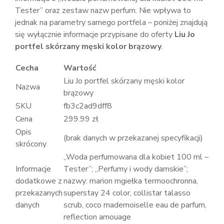
Tester” oraz zestaw nazw perfum. Nie wpływa to
jednak na parametry samego portfela – poniżej znajdują
się wyłącznie informacje przypisane do oferty
Liu Jo
portfel skórzany męski kolor brązowy
.
Cecha
Wartość
Liu Jo portfel skórzany męski kolor
Nazwa
brązowy
SKU
fb3c2ad9dff8
Cena
299.99 zł
Opis
(brak danych w przekazanej specyfikacji)
skrócony
„Woda perfumowana dla kobiet 100 ml –
Informacje
Tester”; „Perfumy i wody damskie”;
dodatkowe z
nazwy: marion mgiełka termoochronna,
przekazanych
superstay 24 color, collistar talasso
danych
scrub, coco mademoiselle eau de parfum,
reflection amouage