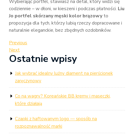
Wybierając portfel, stawiasz na detal, który widzi się
codziennie – w dłoni, w kieszeni i podczas płatności.
Liu
Jo portfel skórzany męski kolor brązowy
to
propozycja dla tych, którzy lubią rzeczy dopracowane i
naturalnie eleganckie, bez zbędnych ozdobników.
Nawigacja
Previous
Previous
Post
Next
Next
wpisu
Ostatnie wpisy
Post
Jak wybrać idealny luźny diament na pierścionek
zaręczynowy
Co na wagry? Koreańskie BB kremy i maseczki,
które działają
Czapki z haftowanym logo — sposób na
rozpoznawalność marki