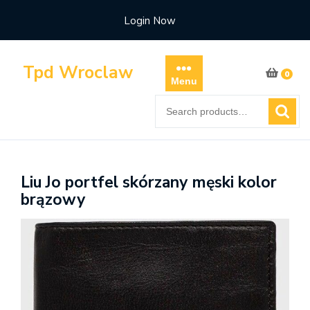
Skip
Login Now
to
content
Tpd Wroclaw
0
Menu
Search
for:
Liu Jo portfel skórzany męski kolor
brązowy