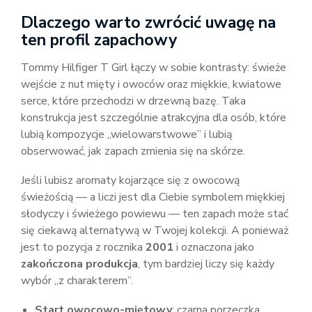
Dlaczego warto zwrócić uwagę na
ten profil zapachowy
Tommy Hilfiger T Girl łączy w sobie kontrasty: świeże
wejście z nut mięty i owoców oraz miękkie, kwiatowe
serce, które przechodzi w drzewną bazę. Taka
konstrukcja jest szczególnie atrakcyjna dla osób, które
lubią kompozycje „wielowarstwowe” i lubią
obserwować, jak zapach zmienia się na skórze.
Jeśli lubisz aromaty kojarzące się z owocową
świeżością — a liczi jest dla Ciebie symbolem miękkiej
słodyczy i świeżego powiewu — ten zapach może stać
się ciekawą alternatywą w Twojej kolekcji. A ponieważ
jest to pozycja z rocznika
2001
i oznaczona jako
zakończona produkcja
, tym bardziej liczy się każdy
wybór „z charakterem”.
Start owocowo-miętowy
: czarna porzeczka,