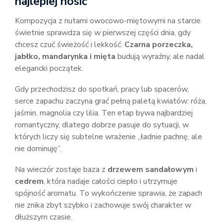
najlepiej nosić
Kompozycja z nutami owocowo-miętowymi na starcie
świetnie sprawdza się w pierwszej części dnia, gdy
chcesz czuć świeżość i lekkość.
Czarna porzeczka,
jabłko, mandarynka i mięta
budują wyraźny, ale nadal
elegancki początek.
Gdy przechodzisz do spotkań, pracy lub spacerów,
serce zapachu zaczyna grać pełną paletą kwiatów: róża,
jaśmin, magnolia czy lilia. Ten etap bywa najbardziej
romantyczny, dlatego dobrze pasuje do sytuacji, w
których liczy się subtelne wrażenie „ładnie pachnę, ale
nie dominuję”.
Na wieczór zostaje baza z
drzewem sandałowym
i
cedrem
, która nadaje całości ciepło i utrzymuje
spójność aromatu. To wykończenie sprawia, że zapach
nie znika zbyt szybko i zachowuje swój charakter w
dłuższym czasie.