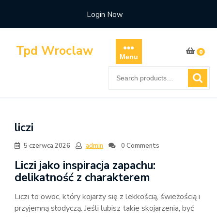
Skip
Login Now
to
content
Tpd Wroclaw
0
Menu
Search
for:
liczi
5 czerwca 2026
admin
0 Comments
Liczi jako inspiracja zapachu:
delikatność z charakterem
Liczi to owoc, który kojarzy się z lekkością, świeżością i
przyjemną słodyczą. Jeśli lubisz takie skojarzenia, być