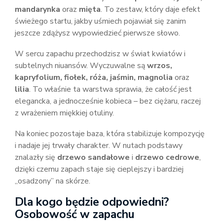
mandarynka
oraz
mięta
. To zestaw, który daje efekt
świeżego startu, jakby uśmiech pojawiał się zanim
jeszcze zdążysz wypowiedzieć pierwsze słowo.
W sercu zapachu przechodzisz w świat kwiatów i
subtelnych niuansów. Wyczuwalne są
wrzos,
kapryfolium, fiołek, róża, jaśmin, magnolia
oraz
lilia
. To właśnie ta warstwa sprawia, że całość jest
elegancka, a jednocześnie kobieca – bez ciężaru, raczej
z wrażeniem miękkiej otuliny.
Na koniec pozostaje baza, która stabilizuje kompozycję
i nadaje jej trwały charakter. W nutach podstawy
znalazły się
drzewo sandałowe
i
drzewo cedrowe
,
dzięki czemu zapach staje się cieplejszy i bardziej
„osadzony” na skórze.
Dla kogo będzie odpowiedni?
Osobowość w zapachu