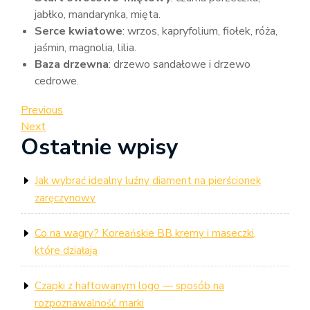
jabłko, mandarynka, mięta.
Serce kwiatowe
: wrzos, kapryfolium, fiołek, róża,
jaśmin, magnolia, lilia.
Baza drzewna
: drzewo sandałowe i drzewo
cedrowe.
Nawigacja
Previous
Previous
Post
Next
Next
wpisu
Ostatnie wpisy
Post
Jak wybrać idealny luźny diament na pierścionek
zaręczynowy
Co na wagry? Koreańskie BB kremy i maseczki,
które działają
Czapki z haftowanym logo — sposób na
rozpoznawalność marki