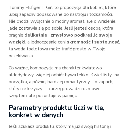
Tommy Hilfiger T Girl to propozycja dla kobiet, które
lubią zapachy dopasowane do nastroju i tożsamości.
Nie chodzi wyłącznie o modny aromat, ale o wrażenie,
jakie zostawia się po sobie. Jeśli jesteś osobą, która
pragnie
delikatnie i zmysłowo podkreślić swoje
wdzięki
, a jednocześnie ceni
skromność i subtelność
,
ta woda toaletowa może trafić prosto w Twoje
oczekiwania.
Co ważne, kompozycja ma charakter kwiatowo-
aldedydowy, więc jej odbiór bywa lekko „świetlisty” na
początku, a później bardziej romantyczny. To zapach,
który nie krzyczy — raczej prowadzi rozmowę
szeptem, ale pozostaje w pamięci.
Parametry produktu: liczi w tle,
konkret w danych
Jeśli szukasz produktu, który ma już swoją historię i