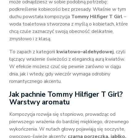
może odnajdziesz w sobie podobną potrzebę:
podkreślenie kobiecości bez przesady. Właśnie w tym
duchu powstała kompozycja
Tommy Hilfiger T Girl
–
woda toaletowa stworzona z myślą o kobietach, które
chcą czule zaznaczyć swoją obecność: delikatnie,
zmysłowo i z klasą.
To zapach z kategorii
kwiatowo–aldehydowej
, czyli
łączący wrażenie świeżości z elegancką aurą kwiatów.
W efekcie możesz czuć się pewnie zarówno w ciągu
dnia, jak i wtedy, gdy wieczór wymaga odrobiny
romantycznego akcentu.
Jak pachnie Tommy Hilfiger T Girl?
Warstwy aromatu
Kompozycja rozwija się stopniowo, prowadząc od
pierwszego wrażenia do bardziej miękkiego, drzewnego
wykończenia. W nutach głowy pojawiają się soczyste,
owocowo-świeże akcenty:
czarna porzeczka, jabłko,