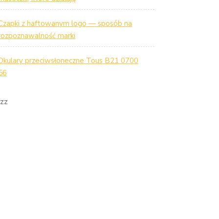
Czapki z haftowanym logo — sposób na
rozpoznawalność marki
Okulary przeciwsłoneczne Tous B21 0700
56
zz