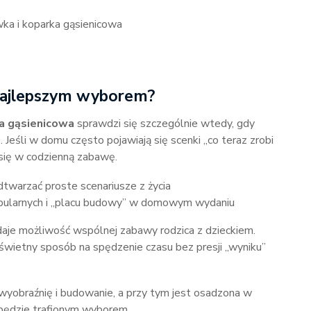
 i koparka gąsienicowa
 najlepszym wyborem?
a gąsienicowa
sprawdzi się szczególnie wtedy, gdy
 Jeśli w domu często pojawiają się scenki „co teraz zrobi
się w codzienną zabawę.
dtwarzać proste scenariusze z życia
 fabularnych i „placu budowy” w domowym wydaniu
daje możliwość wspólnej zabawy rodzica z dzieckiem.
wietny sposób na spędzenie czasu bez presji „wyniku”
, wyobraźnię i budowanie, a przy tym jest osadzona w
będzie trafionym wyborem.