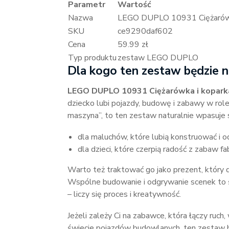
Parametr
Wartość
Nazwa
LEGO DUPLO 10931 Ciężarówka
SKU
ce9290daf602
Cena
59.99 zł
Typ produktu
zestaw LEGO DUPLO
Dla kogo ten zestaw będzie
LEGO DUPLO 10931 Ciężarówka i kopark
dziecko lubi pojazdy, budowę i zabawy w role.
maszyna”, to ten zestaw naturalnie wpasuje 
dla maluchów, które lubią konstruować i o
dla dzieci, które czerpią radość z zabaw
Warto też traktować go jako prezent, który 
Wspólne budowanie i odgrywanie scenek to ś
– liczy się proces i kreatywność.
Jeżeli zależy Ci na zabawce, która łączy ruch
świecie pojazdów budowlanych, ten zestaw 