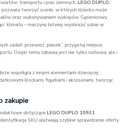
wiatów: transportu i prac ziemnych.
LEGO DUPLO
a
pozwala tworzyć scenki, w których dziecko może
riałów oraz wykonywaniem wykopów. Gąsienicowy
o” klimatu – maszynę łatwiej wyobrazić sobie w
ch zadań: przewieź „piasek”, przygotuj miejsce,
rtu. Dzięki temu zabawa jest nie tylko ruchowa, ale i
.
rze współgra z innymi elementami dziecięcej
datkowymi klockami, figurkami i akcesoriami, tworząc
o zakupie
produktowe dotyczące
LEGO DUPLO 10931
i identyfikacja SKU ułatwiają szybkie sprawdzenie oferty