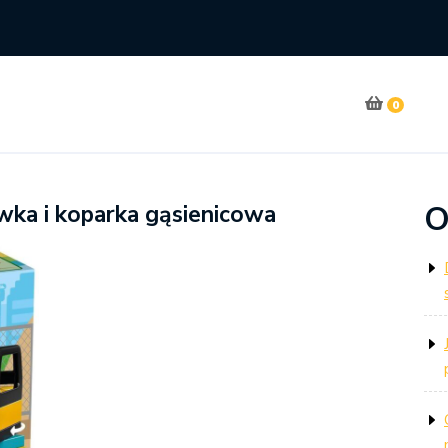
0
O
a i koparka gąsienicowa