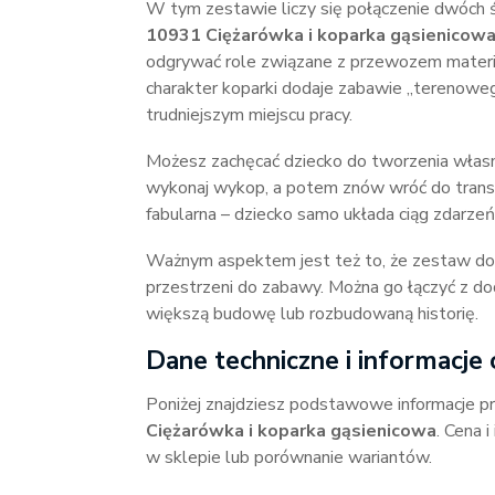
W tym zestawie liczy się połączenie dwóch ś
10931 Ciężarówka i koparka gąsienicow
odgrywać role związane z przewozem mate
charakter koparki dodaje zabawie „terenoweg
trudniejszym miejscu pracy.
Możesz zachęcać dziecko do tworzenia własny
wykonaj wykop, a potem znów wróć do transpo
fabularna – dziecko samo układa ciąg zdarzeń
Ważnym aspektem jest też to, że zestaw dob
przestrzeni do zabawy. Można go łączyć z do
większą budowę lub rozbudowaną historię.
Dane techniczne i informacje 
Poniżej znajdziesz podstawowe informacje 
Ciężarówka i koparka gąsienicowa
. Cena 
w sklepie lub porównanie wariantów.