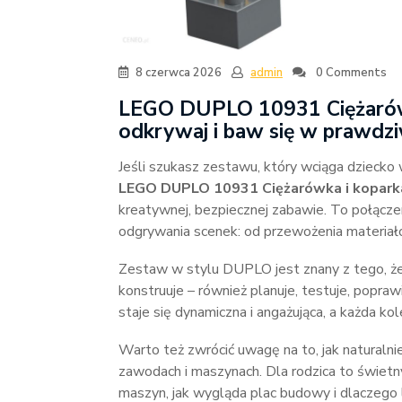
8 czerwca 2026
admin
0 Comments
LEGO DUPLO 10931 Ciężarówka
odkrywaj i baw się w prawdz
Jeśli szukasz zestawu, który wciąga dziecko
LEGO DUPLO 10931 Ciężarówka i kopark
kreatywnej, bezpiecznej zabawie. To połączen
odgrywania scenek: od przewożenia materiałó
Zestaw w stylu DUPLO jest znany z tego, że
konstruuje – również planuje, testuje, popra
staje się dynamiczna i angażująca, a każda k
Warto też zwrócić uwagę na to, jak naturaln
zawodach i maszynach. Dla rodzica to świetn
maszyn, jak wygląda plac budowy i dlaczego li