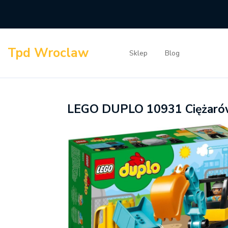
Skip
to
content
Tpd Wroclaw
Sklep
Blog
LEGO DUPLO 10931 Ciężarówk