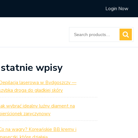
Login Now
Search
for:
statnie wpisy
Depilacja laserowa w Bydgoszczy —
szybka droga do gładkiej skóry
Jak wybrać idealny luźny diament na
pierścionek zaręczynowy
Co na wagry? Koreańskie BB kremy i
maseczki, które działają