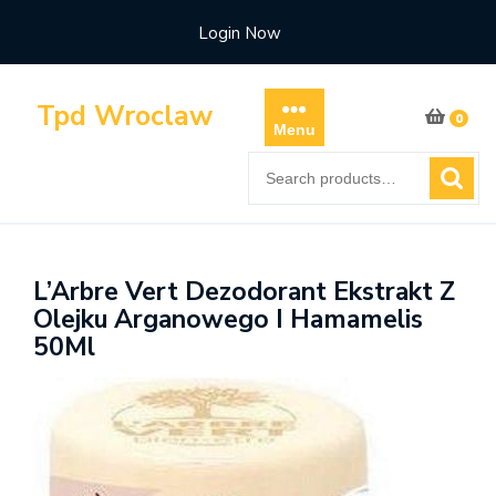
Skip
Login Now
to
content
Tpd Wroclaw
0
Menu
Search
for:
L’Arbre Vert Dezodorant Ekstrakt Z
Olejku Arganowego I Hamamelis
50Ml