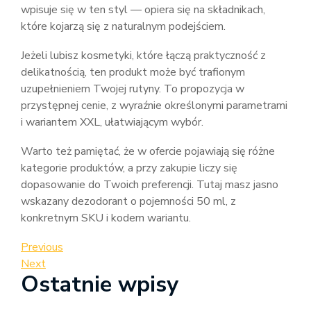
wpisuje się w ten styl — opiera się na składnikach,
które kojarzą się z naturalnym podejściem.
Jeżeli lubisz kosmetyki, które łączą praktyczność z
delikatnością, ten produkt może być trafionym
uzupełnieniem Twojej rutyny. To propozycja w
przystępnej cenie, z wyraźnie określonymi parametrami
i wariantem XXL, ułatwiającym wybór.
Warto też pamiętać, że w ofercie pojawiają się różne
kategorie produktów, a przy zakupie liczy się
dopasowanie do Twoich preferencji. Tutaj masz jasno
wskazany dezodorant o pojemności 50 ml, z
konkretnym SKU i kodem wariantu.
Nawigacja
Previous
Previous
Post
Next
Next
wpisu
Ostatnie wpisy
Post