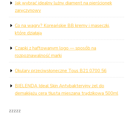
Jak wybrać idealny luźny diament na pierścionek
zaręczynowy
Co na wagry? Koreańskie BB kremy i maseczki,
które działają
Czapki z haftowanym logo — sposób na
rozpoznawalność marki
Okulary przeciwsłoneczne Tous B21 0700 56
BIELENDA Ideal Skin Antybakteryjny żel do
demakijażu cera tłusta mieszana trądzikowa 500ml
zzzzz