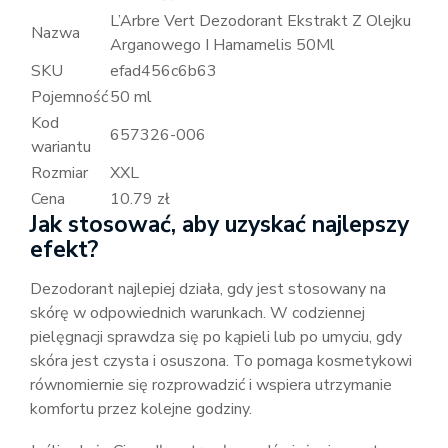
L’Arbre Vert Dezodorant Ekstrakt Z Olejku
Nazwa
Arganowego I Hamamelis 50Ml
SKU
efad456c6b63
Pojemność
50 ml
Kod
657326-006
wariantu
Rozmiar
XXL
Cena
10.79 zł
Jak stosować, aby uzyskać najlepszy
efekt?
Dezodorant najlepiej działa, gdy jest stosowany na
skórę w odpowiednich warunkach. W codziennej
pielęgnacji sprawdza się po kąpieli lub po umyciu, gdy
skóra jest czysta i osuszona. To pomaga kosmetykowi
równomiernie się rozprowadzić i wspiera utrzymanie
komfortu przez kolejne godziny.