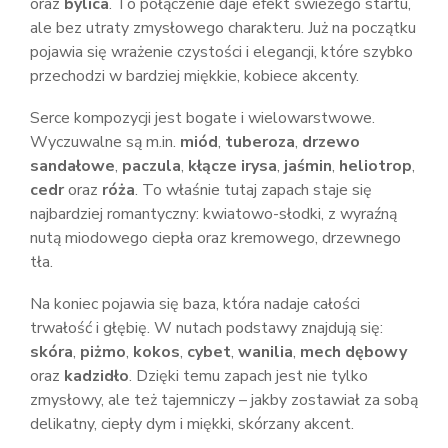
oraz
bylica
. To połączenie daje efekt świeżego startu,
ale bez utraty zmysłowego charakteru. Już na początku
pojawia się wrażenie czystości i elegancji, które szybko
przechodzi w bardziej miękkie, kobiece akcenty.
Serce kompozycji jest bogate i wielowarstwowe.
Wyczuwalne są m.in.
miód
,
tuberoza
,
drzewo
sandałowe
,
paczula
,
kłącze irysa
,
jaśmin
,
heliotrop
,
cedr
oraz
róża
. To właśnie tutaj zapach staje się
najbardziej romantyczny: kwiatowo-słodki, z wyraźną
nutą miodowego ciepła oraz kremowego, drzewnego
tła.
Na koniec pojawia się baza, która nadaje całości
trwałość i głębię. W nutach podstawy znajdują się:
skóra
,
piżmo
,
kokos
,
cybet
,
wanilia
,
mech dębowy
oraz
kadzidło
. Dzięki temu zapach jest nie tylko
zmysłowy, ale też tajemniczy – jakby zostawiał za sobą
delikatny, ciepły dym i miękki, skórzany akcent.