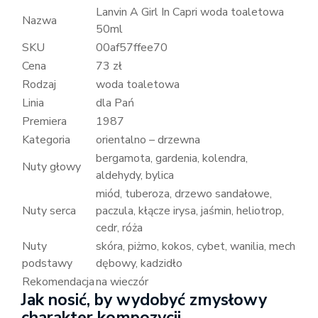
Lanvin A Girl In Capri woda toaletowa
Nazwa
50ml
SKU
00af57ffee70
Cena
73 zł
Rodzaj
woda toaletowa
Linia
dla Pań
Premiera
1987
Kategoria
orientalno – drzewna
bergamota, gardenia, kolendra,
Nuty głowy
aldehydy, bylica
miód, tuberoza, drzewo sandałowe,
Nuty serca
paczula, kłącze irysa, jaśmin, heliotrop,
cedr, róża
Nuty
skóra, piżmo, kokos, cybet, wanilia, mech
podstawy
dębowy, kadzidło
Rekomendacja
na wieczór
Jak nosić, by wydobyć zmysłowy
charakter kompozycji