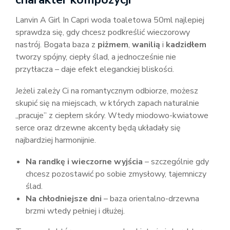
Lanvin A Girl In Capri woda toaletowa 50ml najlepiej
sprawdza się, gdy chcesz podkreślić wieczorowy
nastrój. Bogata baza z
piżmem
,
wanilią
i
kadzidłem
tworzy spójny, ciepły ślad, a jednocześnie nie
przytłacza – daje efekt eleganckiej bliskości.
Jeżeli zależy Ci na romantycznym odbiorze, możesz
skupić się na miejscach, w których zapach naturalnie
„pracuje” z ciepłem skóry. Wtedy miodowo-kwiatowe
serce oraz drzewne akcenty będą układały się
najbardziej harmonijnie.
Na randkę i wieczorne wyjścia
– szczególnie gdy
chcesz pozostawić po sobie zmysłowy, tajemniczy
ślad.
Na chłodniejsze dni
– baza orientalno-drzewna
brzmi wtedy pełniej i dłużej.