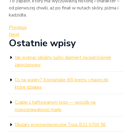
To zapach, który ma wyczuwalną historię i charakter –
od pierwszej chwili, aż po finał w nutach skóry, piżma i
kadzidła.
Nawigacja
Previous
Previous
Post
Next
Next
wpisu
Ostatnie wpisy
Post
Jak wybrać idealny luźny diament na pierścionek
zaręczynowy
Co na wagry? Koreańskie BB kremy i maseczki,
które działają
Czapki z haftowanym logo — sposób na
rozpoznawalność marki
Okulary przeciwsłoneczne Tous B21 0700 56