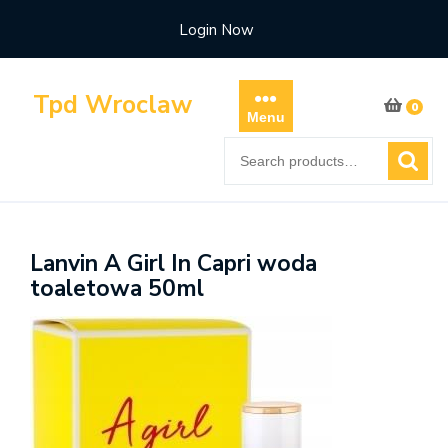
Skip
Login Now
to
content
Tpd Wroclaw
0
Menu
Search
for:
Lanvin A Girl In Capri woda
toaletowa 50ml