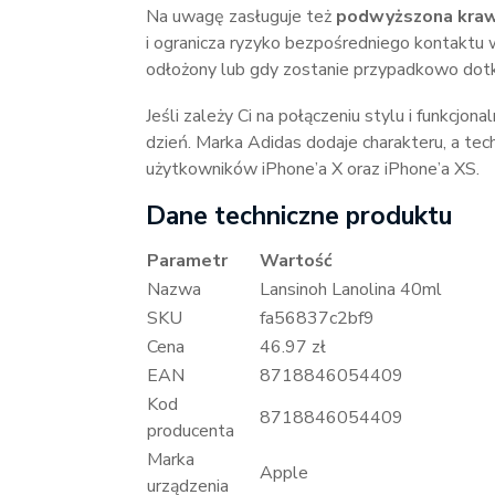
Na uwagę zasługuje też
podwyższona kraw
i ogranicza ryzyko bezpośredniego kontaktu 
odłożony lub gdy zostanie przypadkowo dot
Jeśli zależy Ci na połączeniu stylu i funkcjon
dzień. Marka Adidas dodaje charakteru, a tec
użytkowników iPhone’a X oraz iPhone’a XS.
Dane techniczne produktu
Parametr
Wartość
Nazwa
Lansinoh Lanolina 40ml
SKU
fa56837c2bf9
Cena
46.97 zł
EAN
8718846054409
Kod
8718846054409
producenta
Marka
Apple
urządzenia