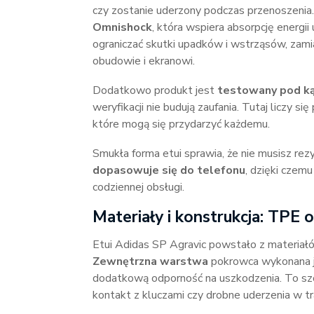
czy zostanie uderzony podczas przenoszeni
Omnishock
, która wspiera absorpcję energi
ograniczać skutki upadków i wstrząsów, zam
obudowie i ekranowi.
Dodatkowo produkt jest
testowany pod ką
weryfikacji nie budują zaufania. Tutaj liczy 
które mogą się przydarzyć każdemu.
Smukła forma etui sprawia, że nie musisz re
dopasowuje się do telefonu
, dzięki czemu
codziennej obsługi.
Materiały i konstrukcja: TPE
Etui Adidas SP Agravic powstało z materiał
Zewnętrzna warstwa
pokrowca wykonana 
dodatkową odporność na uszkodzenia. To szcze
kontakt z kluczami czy drobne uderzenia w tra