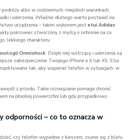
w podróży albo w codziennych, miejskich warunkach,
adki i uderzenia. Właśnie dlatego warto postawić na
zeństwo urządzenia – takim wyborem jest
etui Adidas
ukły pokrowiec stworzony z myślą o ochronie na co
o, lekkiego charakteru.
hnologii Omnishock
. Dzięki niej wstrząsy i uderzenia są
 lepsze zabezpieczenie Twojego iPhone’a X lub XS. Etui
aprojektowane tak, aby wspierać telefon w sytuacjach, w
awędź z przodu. Takie rozwiązanie pomaga chronić
nem na płaskiej powierzchni lub gdy przypadkowo
y odporności – co to oznacza w
ieć, czy telefon wypadnie z kieszeni, zsunie się z blatu