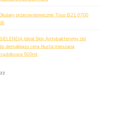
Okulary przeciwsłoneczne Tous B21 0700
56
BIELENDA Ideal Skin Antybakteryjny żel
do demakijażu cera tłusta mieszana
trądzikowa 500ml
zz