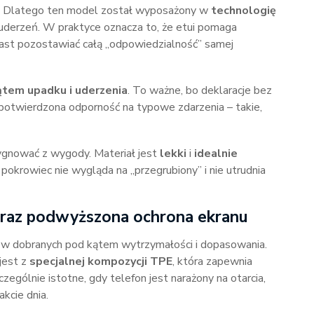
a. Dlatego ten model został wyposażony w
technologię
i uderzeń. W praktyce oznacza to, że etui pomaga
iast pozostawiać całą „odpowiedzialność” samej
tem upadku i uderzenia
. To ważne, bo deklaracje bez
się potwierdzona odporność na typowe zdarzenia – takie,
zygnować z wygody. Materiał jest
lekki
i
idealnie
 pokrowiec nie wygląda na „przegrubiony” i nie utrudnia
 oraz podwyższona ochrona ekranu
ów dobranych pod kątem wytrzymałości i dopasowania.
jest z
specjalnej kompozycji TPE
, która zapewnia
gólnie istotne, gdy telefon jest narażony na otarcia,
kcie dnia.