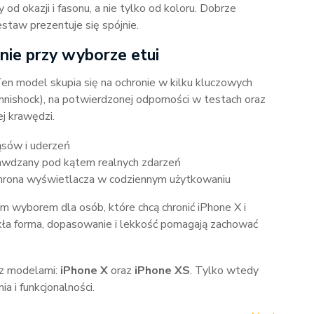
 od okazji i fasonu, a nie tylko od koloru. Dobrze
estaw prezentuje się spójnie.
nie przy wyborze etui
 Ten model skupia się na ochronie w kilku kluczowych
Omnishock), na potwierdzonej odporności w testach oraz
j krawędzi.
ąsów i uderzeń
awdzany pod kątem realnych zdarzeń
rona wyświetlacza w codziennym użytkowaniu
m wyborem dla osób, które chcą chronić iPhone X i
ła forma, dopasowanie i lekkość pomagają zachować
 z modelami:
iPhone X
oraz
iPhone XS
. Tylko wtedy
a i funkcjonalności.