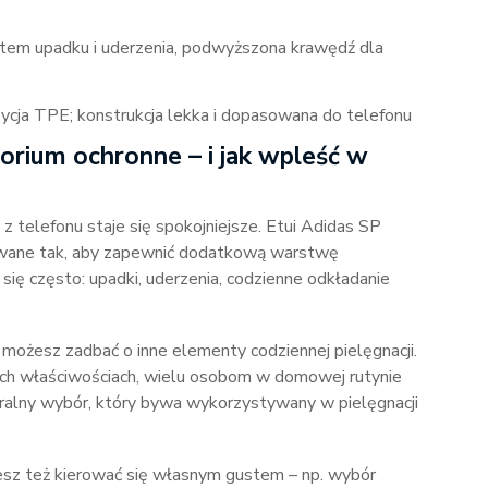
tem upadku i uderzenia, podwyższona krawędź dla
ja TPE; konstrukcja lekka i dopasowana do telefonu
rium ochronne – i jak wpleść w
z telefonu staje się spokojniejsze. Etui Adidas SP
towane tak, aby zapewnić dodatkową warstwę
się często: upadki, uderzenia, codzienne odkładanie
możesz zadbać o inne elementy codziennej pielęgnacji.
nych właściwościach, wielu osobom w domowej rutynie
ralny wybór, który bywa wykorzystywany w pielęgnacji
możesz też kierować się własnym gustem – np. wybór