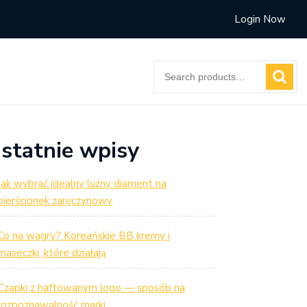
Login Now
Search
for:
statnie wpisy
Jak wybrać idealny luźny diament na
pierścionek zaręczynowy
Co na wagry? Koreańskie BB kremy i
maseczki, które działają
Czapki z haftowanym logo — sposób na
rozpoznawalność marki