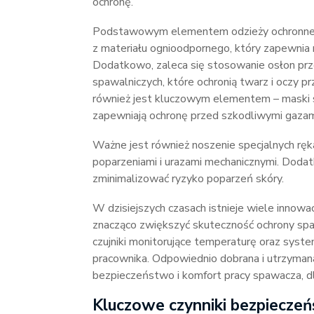
ochronę.
Podstawowym elementem odzieży ochronnej d
z materiału ognioodpornego, który zapewnia 
Dodatkowo, zaleca się stosowanie osłon p
spawalniczych, które ochronią twarz i oczy 
również jest kluczowym elementem – maski 
zapewniają ochronę przed szkodliwymi gazami
Ważne jest również noszenie specjalnych ręk
poparzeniami i urazami mechanicznymi. Dodat
zminimalizować ryzyko poparzeń skóry.
W dzisiejszych czasach istnieje wiele innow
znacząco zwiększyć skuteczność ochrony sp
czujniki monitorujące temperaturę oraz syste
pracownika. Odpowiednio dobrana i utrzyman
bezpieczeństwo i komfort pracy spawacza, d
Kluczowe czynniki bezpiecze