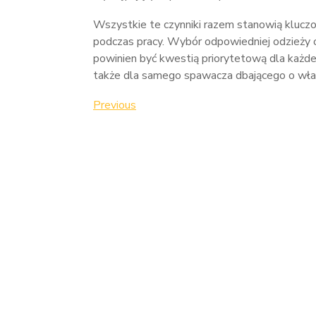
Wszystkie te czynniki razem stanowią kluc
podczas pracy. Wybór odpowiedniej odzieży
powinien być kwestią priorytetową dla każd
także dla samego spawacza dbającego o wł
Nawigacja
Previous
Previous
Post
wpisu