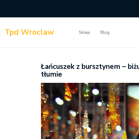
Skip
to
content
Tpd Wroclaw
Sklep
Blog
Łańcuszek z bursztynem – biżu
tłumie