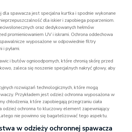
la spawacza jest specjalna kurtka i spodnie wykonane
nieprzepuszczalność dla iskier i zapobiega poparzeniom.
rzeciwsłonecznych oraz dedykowanych hełmów
przed promieniowaniem UV i iskrami. Ochrona oddechowa
spawalnicze wyposażone w odpowiednie filtry
 i pyłami.
awic i butów ognioodpornych, które chronią skórę przed
kowo, zaleca się noszenie specjalnych nakryć głowy, aby
acyjnych rozwiązań technologicznych, które mogą
awaczy. Przykładem jest odzież ochronna wyposażona w
my chłodzenia, które zapobiegają przegrzaniu ciała
a odzież ochronna to kluczowy element zapewniający
latego nie powinno się bagatelizować tego aspektu.
ństwa w odzieży ochronnej spawacza