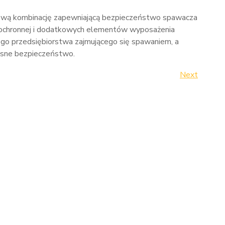
zową kombinację zapewniającą bezpieczeństwo spawacza
 ochronnej i dodatkowych elementów wyposażenia
ego przedsiębiorstwa zajmującego się spawaniem, a
asne bezpieczeństwo.
Next
Next
Post