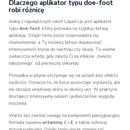
Dlaczego aplikator typu doe-foot
robi różnicę
Jedną z największych zalet Liquid Lip jest aplikator
typu
doe-foot
, który pozwala na szybką i łatwą
aplikację. Dzięki temu kolor rozprowadza się
równomiernie, a Ty możesz łatwo dopasować
intensywność krycia do nastroju czy okazji. To ważne
zwłaszcza wtedy, gdy zależy Ci na efekcie „świeżo
nałożonego” od pierwszej sekundy.
Pomadka w płynie utrzymuje się na ustach bez efektu
ciężkości. Oznacza to, że kolor pozostaje wyrazisty, ale
nie obciąża wrażliwej skóry w okolicy ust. W praktyce
dostajesz intensywny odcień i jednocześnie wygodę
noszenia.
Warto też zwrócić uwagę na komponent pielęgnacyjny:
formuła zawiera
witaminę C i E
, a także ochronę
antyoksydacyjną. Dzięki temu może zmniejszać