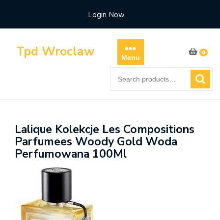
Skip
Login Now
to
content
Tpd Wroclaw
0
Menu
Search
for:
Lalique Kolekcje Les Compositions
Parfumees Woody Gold Woda
Perfumowana 100Ml