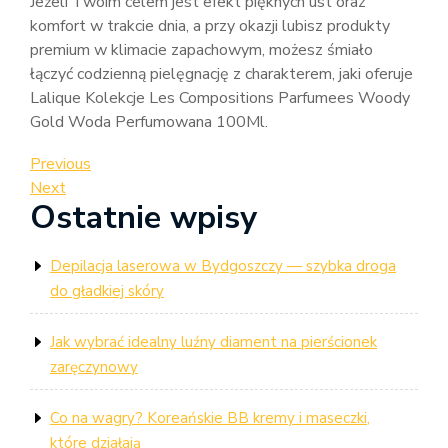
Jeżeli Twoim celem jest efekt pięknych ust oraz
komfort w trakcie dnia, a przy okazji lubisz produkty
premium w klimacie zapachowym, możesz śmiało
łączyć codzienną pielęgnację z charakterem, jaki oferuje
Lalique Kolekcje Les Compositions Parfumees Woody
Gold Woda Perfumowana 100Ml.
Nawigacja
Previous
Previous
Post
Next
Next
wpisu
Ostatnie wpisy
Post
Depilacja laserowa w Bydgoszczy — szybka droga
do gładkiej skóry
Jak wybrać idealny luźny diament na pierścionek
zaręczynowy
Co na wagry? Koreańskie BB kremy i maseczki,
które działają