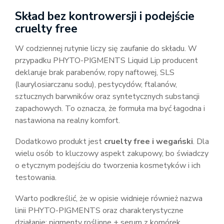
Skład bez kontrowersji i podejście
cruelty free
W codziennej rutynie liczy się zaufanie do składu. W
przypadku PHYTO-PIGMENTS Liquid Lip producent
deklaruje brak parabenów, ropy naftowej, SLS
(laurylosiarczanu sodu), pestycydów, ftalanów,
sztucznych barwników oraz syntetycznych substancji
zapachowych. To oznacza, że formuła ma być łagodna i
nastawiona na realny komfort.
Dodatkowo produkt jest
cruelty free i wegański
. Dla
wielu osób to kluczowy aspekt zakupowy, bo świadczy
o etycznym podejściu do tworzenia kosmetyków i ich
testowania.
Warto podkreślić, że w opisie widnieje również nazwa
linii PHYTO-PIGMENTS oraz charakterystyczne
działanie: pigmenty roślinne + serum z komórek