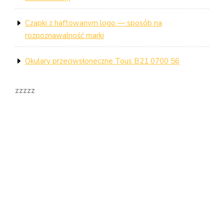
Czapki z haftowanym logo — sposób na
rozpoznawalność marki
Okulary przeciwsłoneczne Tous B21 0700 56
zzzzz