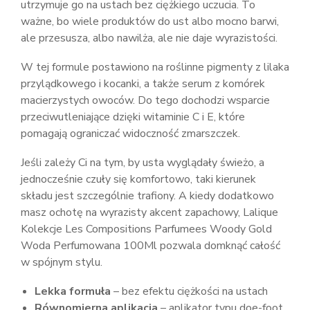
utrzymuje go na ustach bez ciężkiego uczucia. To
ważne, bo wiele produktów do ust albo mocno barwi,
ale przesusza, albo nawilża, ale nie daje wyrazistości.
W tej formule postawiono na roślinne pigmenty z lilaka
przylądkowego i kocanki, a także serum z komórek
macierzystych owoców. Do tego dochodzi wsparcie
przeciwutleniające dzięki witaminie C i E, które
pomagają ograniczać widoczność zmarszczek.
Jeśli zależy Ci na tym, by usta wyglądały świeżo, a
jednocześnie czuły się komfortowo, taki kierunek
składu jest szczególnie trafiony. A kiedy dodatkowo
masz ochotę na wyrazisty akcent zapachowy, Lalique
Kolekcje Les Compositions Parfumees Woody Gold
Woda Perfumowana 100Ml pozwala domknąć całość
w spójnym stylu.
Lekka formuła
– bez efektu ciężkości na ustach
Równomierna aplikacja
– aplikator typu doe-foot