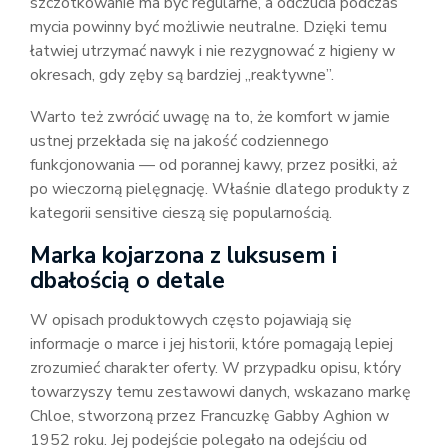
szczotkowanie ma być regularne, a odczucia podczas
mycia powinny być możliwie neutralne. Dzięki temu
łatwiej utrzymać nawyk i nie rezygnować z higieny w
okresach, gdy zęby są bardziej „reaktywne”.
Warto też zwrócić uwagę na to, że komfort w jamie
ustnej przekłada się na jakość codziennego
funkcjonowania — od porannej kawy, przez posiłki, aż
po wieczorną pielęgnację. Właśnie dlatego produkty z
kategorii sensitive cieszą się popularnością.
Marka kojarzona z luksusem i
dbałością o detale
W opisach produktowych często pojawiają się
informacje o marce i jej historii, które pomagają lepiej
zrozumieć charakter oferty. W przypadku opisu, który
towarzyszy temu zestawowi danych, wskazano markę
Chloe, stworzoną przez Francuzkę Gabby Aghion w
1952 roku. Jej podejście polegało na odejściu od