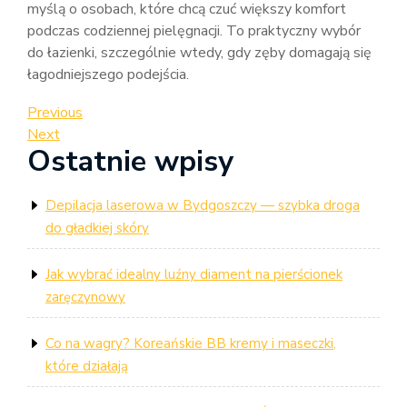
myślą o osobach, które chcą czuć większy komfort
podczas codziennej pielęgnacji. To praktyczny wybór
do łazienki, szczególnie wtedy, gdy zęby domagają się
łagodniejszego podejścia.
Nawigacja
Previous
Previous
Post
Next
Next
wpisu
Ostatnie wpisy
Post
Depilacja laserowa w Bydgoszczy — szybka droga
do gładkiej skóry
Jak wybrać idealny luźny diament na pierścionek
zaręczynowy
Co na wagry? Koreańskie BB kremy i maseczki,
które działają