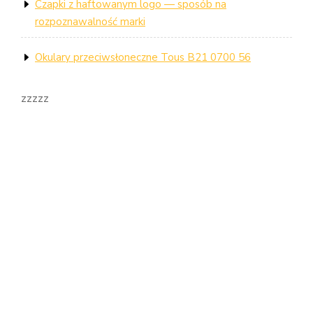
Czapki z haftowanym logo — sposób na
rozpoznawalność marki
Okulary przeciwsłoneczne Tous B21 0700 56
zzzzz