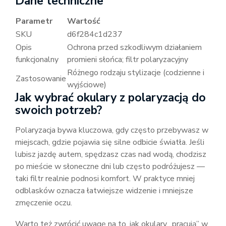
Dane techniczne
Parametr
Wartość
SKU
d6f284c1d237
Opis
Ochrona przed szkodliwym działaniem
funkcjonalny
promieni słońca; filtr polaryzacyjny
Różnego rodzaju stylizacje (codzienne i
Zastosowanie
wyjściowe)
Jak wybrać okulary z polaryzacją do
swoich potrzeb?
Polaryzacja bywa kluczowa, gdy często przebywasz w
miejscach, gdzie pojawia się silne odbicie światła. Jeśli
lubisz jazdę autem, spędzasz czas nad wodą, chodzisz
po mieście w słoneczne dni lub często podróżujesz —
taki filtr realnie podnosi komfort. W praktyce mniej
odblasków oznacza łatwiejsze widzenie i mniejsze
zmęczenie oczu.
Warto też zwrócić uwagę na to, jak okulary „pracują” w