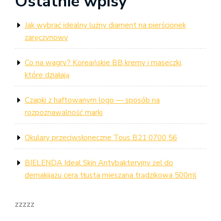
Ostatnie wpisy
Jak wybrać idealny luźny diament na pierścionek
zaręczynowy
Co na wagry? Koreańskie BB kremy i maseczki,
które działają
Czapki z haftowanym logo — sposób na
rozpoznawalność marki
Okulary przeciwsłoneczne Tous B21 0700 56
BIELENDA Ideal Skin Antybakteryjny żel do
demakijażu cera tłusta mieszana trądzikowa 500ml
zzzzz