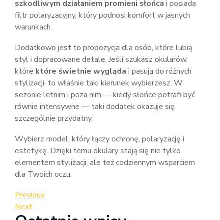
szkodliwym działaniem promieni słońca
i posiada
filtr polaryzacyjny, który podnosi komfort w jasnych
warunkach.
Dodatkowo jest to propozycja dla osób, które lubią
styl i dopracowane detale. Jeśli szukasz okularów,
które
które świetnie wygląda
i pasują do różnych
stylizacji, to właśnie taki kierunek wybierzesz. W
sezonie letnim i poza nim — kiedy słońce potrafi być
równie intensywne — taki dodatek okazuje się
szczególnie przydatny.
Wybierz model, który łączy ochronę, polaryzację i
estetykę. Dzięki temu okulary stają się nie tylko
elementem stylizacji, ale też codziennym wsparciem
dla Twoich oczu.
Nawigacja
Previous
Previous
Post
Next
Next
wpisu
Post