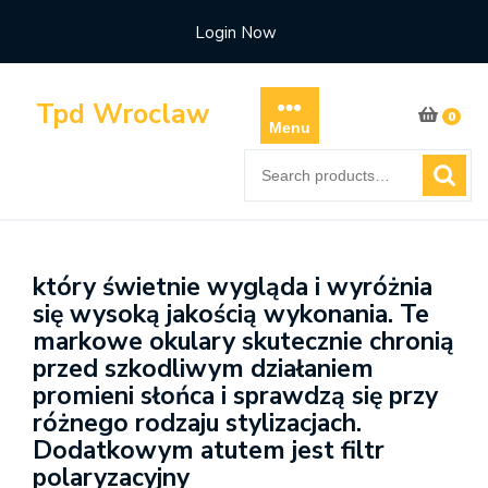
Skip
Login Now
to
content
Tpd Wroclaw
0
Menu
Search
for:
który świetnie wygląda i wyróżnia
się wysoką jakością wykonania. Te
markowe okulary skutecznie chronią
przed szkodliwym działaniem
promieni słońca i sprawdzą się przy
różnego rodzaju stylizacjach.
Dodatkowym atutem jest filtr
polaryzacyjny