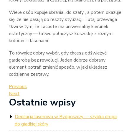
rutyny: zakładasz ją częściej, niż planujesz na początku.
Wiele osób kupuje ubrania „do szafy”, a potem okazuje
się, że nie pasują do reszty stylizacji. Tutaj przewaga
tkwi w tym, że Lacoste ma uniwersalny kierunek
estetyczny — łatwo połączysz koszulkę z różnymi
kolorami i fasonami.
To również dobry wybór, gdy chcesz odświeżyć
garderobę bez rewolucji. Jeden dobrze dobrany
element potrafi zmienić sposób, w jaki układasz
codzienne zestawy.
Nawigacja
Previous
Previous
Post
Next
Next
wpisu
Ostatnie wpisy
Post
Depilacja laserowa w Bydgoszczy — szybka droga
do gładkiej skóry