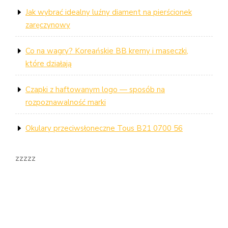
Jak wybrać idealny luźny diament na pierścionek
zaręczynowy
Co na wagry? Koreańskie BB kremy i maseczki,
które działają
Czapki z haftowanym logo — sposób na
rozpoznawalność marki
Okulary przeciwsłoneczne Tous B21 0700 56
zzzzz