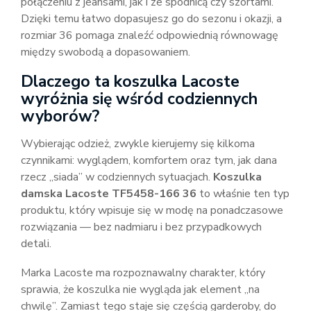
połączeniu z jeansami, jak i ze spódnicą czy szortami.
Dzięki temu łatwo dopasujesz go do sezonu i okazji, a
rozmiar 36 pomaga znaleźć odpowiednią równowagę
między swobodą a dopasowaniem.
Dlaczego ta koszulka Lacoste
wyróżnia się wśród codziennych
wyborów?
Wybierając odzież, zwykle kierujemy się kilkoma
czynnikami: wyglądem, komfortem oraz tym, jak dana
rzecz „siada” w codziennych sytuacjach.
Koszulka
damska Lacoste TF5458-166 36
to właśnie ten typ
produktu, który wpisuje się w modę na ponadczasowe
rozwiązania — bez nadmiaru i bez przypadkowych
detali.
Marka Lacoste ma rozpoznawalny charakter, który
sprawia, że koszulka nie wygląda jak element „na
chwilę”. Zamiast tego staje się częścią garderoby, do