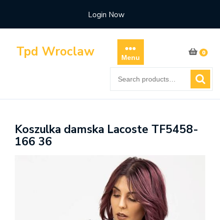
Skip
Login Now
to
content
Tpd Wroclaw
0
Menu
Search
for:
Koszulka damska Lacoste TF5458-
166 36