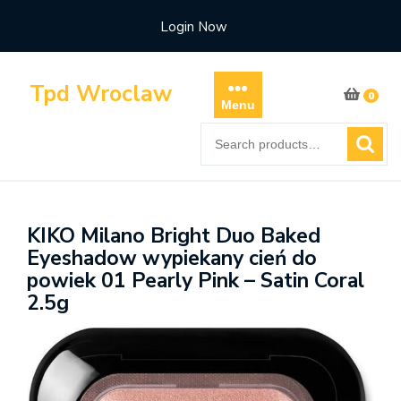
Skip
Login Now
to
content
Tpd Wroclaw
0
Menu
Search
for:
KIKO Milano Bright Duo Baked
Eyeshadow wypiekany cień do
powiek 01 Pearly Pink – Satin Coral
2.5g