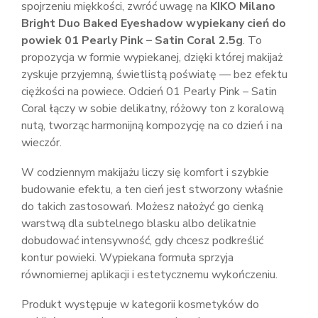
spojrzeniu miękkości, zwróć uwagę na
KIKO Milano
Bright Duo Baked Eyeshadow wypiekany cień do
powiek 01 Pearly Pink – Satin Coral 2.5g
. To
propozycja w formie wypiekanej, dzięki której makijaż
zyskuje przyjemną, świetlistą poświatę — bez efektu
ciężkości na powiece. Odcień 01 Pearly Pink – Satin
Coral łączy w sobie delikatny, różowy ton z koralową
nutą, tworząc harmonijną kompozycję na co dzień i na
wieczór.
W codziennym makijażu liczy się komfort i szybkie
budowanie efektu, a ten cień jest stworzony właśnie
do takich zastosowań. Możesz nałożyć go cienką
warstwą dla subtelnego blasku albo delikatnie
dobudować intensywność, gdy chcesz podkreślić
kontur powieki. Wypiekana formuła sprzyja
równomiernej aplikacji i estetycznemu wykończeniu.
Produkt występuje w kategorii kosmetyków do