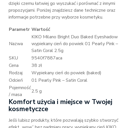
dzięki czemu łatwiej go wyszukać i porównać z innymi
propozycjami. Poniżej znajdziesz dane techniczne oraz
informacje potrzebne przy wyborze kosmetyku.
Parametr
Wartość
KIKO Milano Bright Duo Baked Eyeshadow
Nazwa
wypiekany cień do powiek 01 Pearly Pink –
Satin Coral 2.5g
SKU
9540f7887aca
Cena
38 zł
Rodzaj
Wypiekany cień do powiek (baked)
Odcień
01 Pearly Pink – Satin Coral
Pojemność
2.5 g
/ masa
Komfort użycia i miejsce w Twojej
kosmetyczce
Jeśli lubisz produkty, które pozwalają szybko stworzyć
efekt „wow” bez nadmiaru pracy, wypiekany cień KIKO