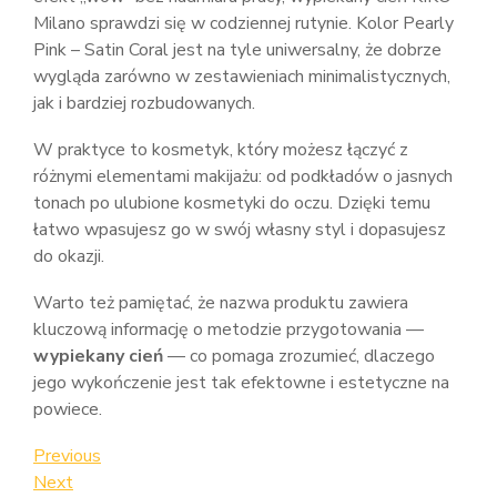
Milano sprawdzi się w codziennej rutynie. Kolor Pearly
Pink – Satin Coral jest na tyle uniwersalny, że dobrze
wygląda zarówno w zestawieniach minimalistycznych,
jak i bardziej rozbudowanych.
W praktyce to kosmetyk, który możesz łączyć z
różnymi elementami makijażu: od podkładów o jasnych
tonach po ulubione kosmetyki do oczu. Dzięki temu
łatwo wpasujesz go w swój własny styl i dopasujesz
do okazji.
Warto też pamiętać, że nazwa produktu zawiera
kluczową informację o metodzie przygotowania —
wypiekany cień
— co pomaga zrozumieć, dlaczego
jego wykończenie jest tak efektowne i estetyczne na
powiece.
Nawigacja
Previous
Previous
Post
Next
Next