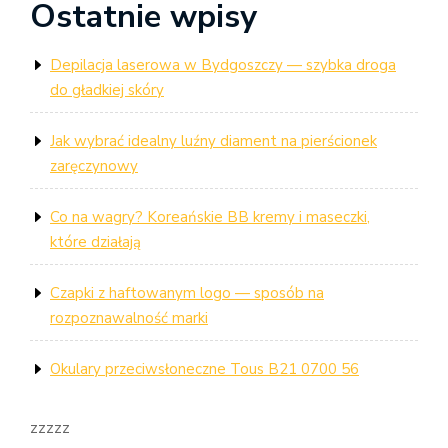
wpisu
Ostatnie wpisy
Post
Depilacja laserowa w Bydgoszczy — szybka droga
do gładkiej skóry
Jak wybrać idealny luźny diament na pierścionek
zaręczynowy
Co na wagry? Koreańskie BB kremy i maseczki,
które działają
Czapki z haftowanym logo — sposób na
rozpoznawalność marki
Okulary przeciwsłoneczne Tous B21 0700 56
zzzzz