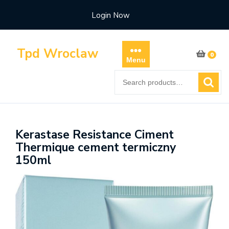
Skip
Login Now
to
content
Tpd Wroclaw
0
Menu
Search
for:
Kerastase Resistance Ciment
Thermique cement termiczny
150ml