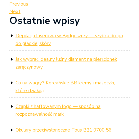
Nawigacja
Previous
Previous
Post
Next
Next
wpisu
Ostatnie wpisy
Post
Depilacja laserowa w Bydgoszczy — szybka droga
do gładkiej skóry
Jak wybrać idealny luźny diament na pierścionek
zaręczynowy
Co na wagry? Koreańskie BB kremy i maseczki,
które działają
Czapki z haftowanym logo — sposób na
rozpoznawalność marki
Okulary przeciwsłoneczne Tous B21 0700 56