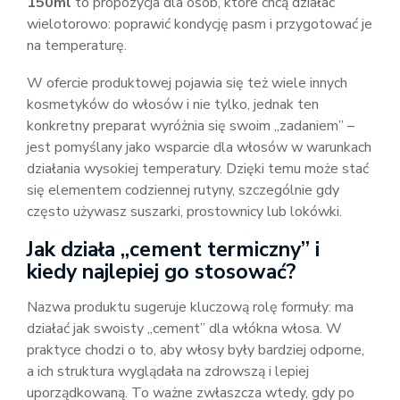
150ml
to propozycja dla osób, które chcą działać
wielotorowo: poprawić kondycję pasm i przygotować je
na temperaturę.
W ofercie produktowej pojawia się też wiele innych
kosmetyków do włosów i nie tylko, jednak ten
konkretny preparat wyróżnia się swoim „zadaniem” –
jest pomyślany jako wsparcie dla włosów w warunkach
działania wysokiej temperatury. Dzięki temu może stać
się elementem codziennej rutyny, szczególnie gdy
często używasz suszarki, prostownicy lub lokówki.
Jak działa „cement termiczny” i
kiedy najlepiej go stosować?
Nazwa produktu sugeruje kluczową rolę formuły: ma
działać jak swoisty „cement” dla włókna włosa. W
praktyce chodzi o to, aby włosy były bardziej odporne,
a ich struktura wyglądała na zdrowszą i lepiej
uporządkowaną. To ważne zwłaszcza wtedy, gdy po