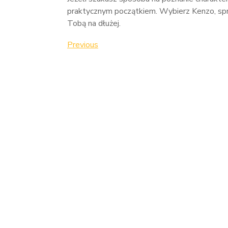
praktycznym początkiem. Wybierz Kenzo, spra
Tobą na dłużej.
Nawigacja
Previous
Previous
Post
wpisu