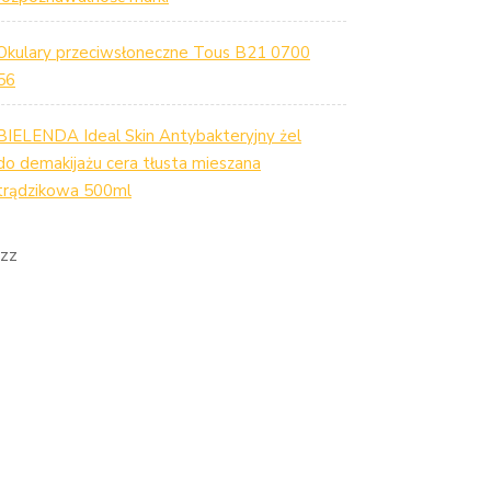
Okulary przeciwsłoneczne Tous B21 0700
56
BIELENDA Ideal Skin Antybakteryjny żel
do demakijażu cera tłusta mieszana
trądzikowa 500ml
zz