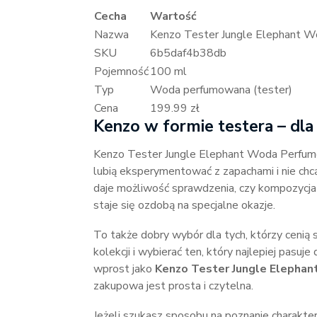
Cecha
Wartość
Nazwa
Kenzo Tester Jungle Elephant 
SKU
6b5daf4b38db
Pojemność
100 ml
Typ
Woda perfumowana (tester)
Cena
199.99 zł
Kenzo w formie testera – dla
Kenzo Tester Jungle Elephant Woda Perfumo
lubią eksperymentować z zapachami i nie chc
daje możliwość sprawdzenia, czy kompozycja 
staje się ozdobą na specjalne okazje.
To także dobry wybór dla tych, którzy cenią
kolekcji i wybierać ten, który najlepiej pasuje
wprost jako
Kenzo Tester Jungle Elepha
zakupowa jest prosta i czytelna.
Jeżeli szukasz sposobu na poznanie charakter