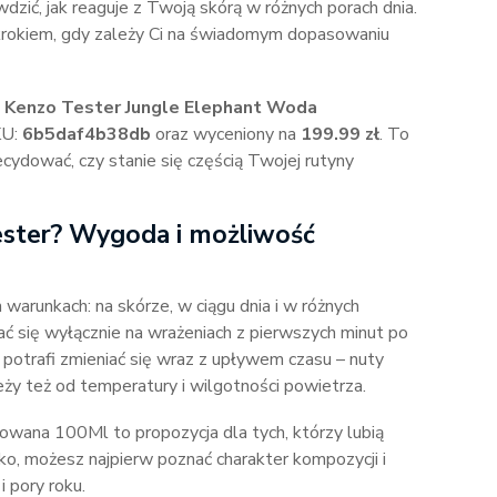
dzić, jak reaguje z Twoją skórą w różnych porach dnia.
krokiem, gdy zależy Ci na świadomym dopasowaniu
o
Kenzo Tester Jungle Elephant Woda
KU:
6b5daf4b38db
oraz wyceniony na
199.99 zł
. To
ydować, czy stanie się częścią Twojej rutyny
ester? Wygoda i możliwość
warunkach: na skórze, w ciągu dnia i w różnych
rać się wyłącznie na wrażeniach z pierwszych minut po
potrafi zmieniać się wraz z upływem czasu – nuty
eży też od temperatury i wilgotności powietrza.
ana 100Ml to propozycja dla tych, którzy lubią
, możesz najpierw poznać charakter kompozycji i
i pory roku.