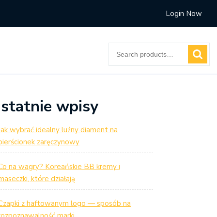
Login Now
Search
for:
statnie wpisy
Jak wybrać idealny luźny diament na
pierścionek zaręczynowy
Co na wagry? Koreańskie BB kremy i
maseczki, które działają
Czapki z haftowanym logo — sposób na
rozpoznawalność marki