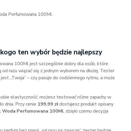
Woda Perfumowana 100Ml
 kogo ten wybór będzie najlepszy
wana 100Ml jest szczególnie dobry dla osób, które
ą od razu wiązać się z jednym wyborem na dłużej. Tester
jest „Twoja” – czy pasuje do codziennego rytmu, a może
 sobie elastyczność: możesz testować różne zapachy w
 do dnia. Przy cenie
199.99 zł
dostajesz produkt opisany
nt Woda Perfumowana 100Ml
, dzięki czemu decyzja
u perfum bez presji „od razu na zawsze”, tester będzie