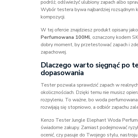
podróż, odświeżyć ulubiony zapach albo spraw
Wybór testera bywa najbardziej rozsądnym 
kompozycji.
W tej ofercie znajdziesz produkt opisany jak
Perfumowana 100Ml
, oznaczony kodem S
dobry moment, by przetestować zapach i zdec
zapachowej.
Dlaczego warto sięgnąć po t
dopasowania
Tester pozwala sprawdzić zapach w realnych 
okolicznościach. Dzięki temu nie musisz opie
rozpyleniu. To ważne, bo woda perfumowana 
rozwijają się stopniowo, a odbiór zapachu zal
Kenzo Tester Jungle Elephant Woda Perfumow
świadome zakupy. Zamiast podejmować ryzyko
ocenić, czy pasuje do Twojego stylu, nastroju 