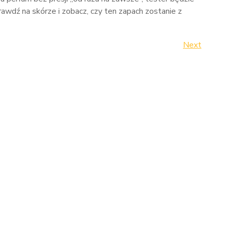
wdź na skórze i zobacz, czy ten zapach zostanie z
Next
Next
Post