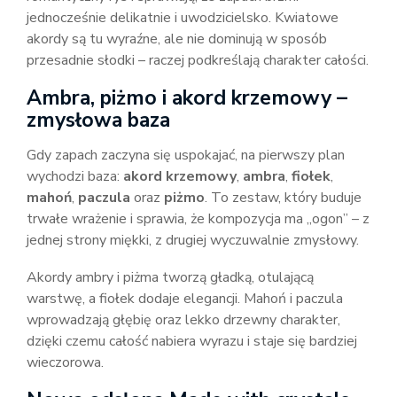
jednocześnie delikatnie i uwodzicielsko. Kwiatowe
akordy są tu wyraźne, ale nie dominują w sposób
przesadnie słodki – raczej podkreślają charakter całości.
Ambra, piżmo i akord krzemowy –
zmysłowa baza
Gdy zapach zaczyna się uspokajać, na pierwszy plan
wychodzi baza:
akord krzemowy
,
ambra
,
fiołek
,
mahoń
,
paczula
oraz
piżmo
. To zestaw, który buduje
trwałe wrażenie i sprawia, że kompozycja ma „ogon” – z
jednej strony miękki, z drugiej wyczuwalnie zmysłowy.
Akordy ambry i piżma tworzą gładką, otulającą
warstwę, a fiołek dodaje elegancji. Mahoń i paczula
wprowadzają głębię oraz lekko drzewny charakter,
dzięki czemu całość nabiera wyrazu i staje się bardziej
wieczorowa.