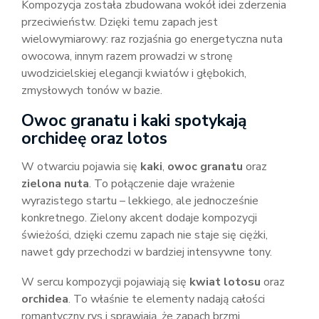
Kompozycja została zbudowana wokół idei zderzenia
przeciwieństw. Dzięki temu zapach jest
wielowymiarowy: raz rozjaśnia go energetyczna nuta
owocowa, innym razem prowadzi w stronę
uwodzicielskiej elegancji kwiatów i głębokich,
zmysłowych tonów w bazie.
Owoc granatu i kaki spotykają
orchideę oraz lotos
W otwarciu pojawia się
kaki
,
owoc granatu
oraz
zielona nuta
. To połączenie daje wrażenie
wyrazistego startu – lekkiego, ale jednocześnie
konkretnego. Zielony akcent dodaje kompozycji
świeżości, dzięki czemu zapach nie staje się ciężki,
nawet gdy przechodzi w bardziej intensywne tony.
W sercu kompozycji pojawiają się
kwiat lotosu
oraz
orchidea
. To właśnie te elementy nadają całości
romantyczny rys i sprawiają, że zapach brzmi