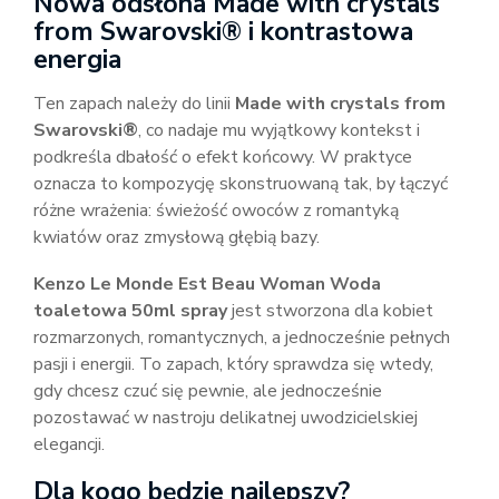
Nowa odsłona Made with crystals
from Swarovski® i kontrastowa
energia
Ten zapach należy do linii
Made with crystals from
Swarovski®
, co nadaje mu wyjątkowy kontekst i
podkreśla dbałość o efekt końcowy. W praktyce
oznacza to kompozycję skonstruowaną tak, by łączyć
różne wrażenia: świeżość owoców z romantyką
kwiatów oraz zmysłową głębią bazy.
Kenzo Le Monde Est Beau Woman Woda
toaletowa 50ml spray
jest stworzona dla kobiet
rozmarzonych, romantycznych, a jednocześnie pełnych
pasji i energii. To zapach, który sprawdza się wtedy,
gdy chcesz czuć się pewnie, ale jednocześnie
pozostawać w nastroju delikatnej uwodzicielskiej
elegancji.
Dla kogo będzie najlepszy?