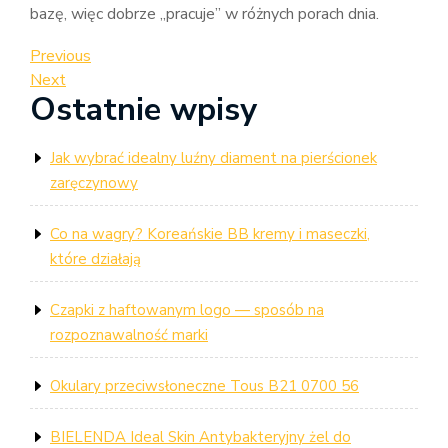
bazę, więc dobrze „pracuje” w różnych porach dnia.
Nawigacja
Previous
Previous
Post
Next
Next
wpisu
Ostatnie wpisy
Post
Jak wybrać idealny luźny diament na pierścionek
zaręczynowy
Co na wagry? Koreańskie BB kremy i maseczki,
które działają
Czapki z haftowanym logo — sposób na
rozpoznawalność marki
Okulary przeciwsłoneczne Tous B21 0700 56
BIELENDA Ideal Skin Antybakteryjny żel do