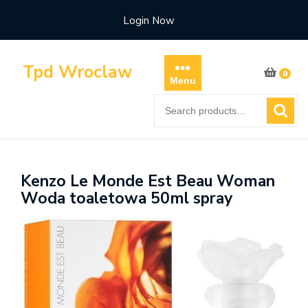
Skip
Login Now
to
content
Tpd Wroclaw
0
Menu
Search
for:
Kenzo Le Monde Est Beau Woman
Woda toaletowa 50ml spray