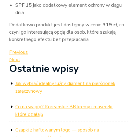
SPF 15 jako dodatkowy element ochrony w ciągu
dnia
Dodatkowo produkt jest dostępny w cenie
319 zł
, co
czyni go interesującą opcją dla osób, które szukają
konkretnego efektu bez przepłacania.
Nawigacja
Previous
Previous
Post
Next
Next
wpisu
Ostatnie wpisy
Post
Jak wybrać idealny luźny diament na pierścionek
zaręczynowy
Co na wagry? Koreańskie BB kremy i maseczki,
które działają
Czapki z haftowanym logo — sposób na