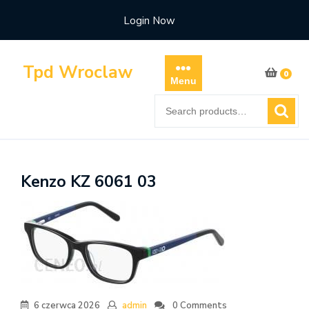
Skip
Login Now
to
content
Tpd Wroclaw
0
Menu
Search
for:
Kenzo KZ 6061 03
6 czerwca 2026
admin
0 Comments