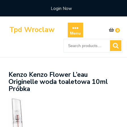
Skip
Login Now
to
content
Tpd Wroclaw
0
Menu
Search
for:
Kenzo Kenzo Flower L’eau
Originelle woda toaletowa 10ml
Próbka