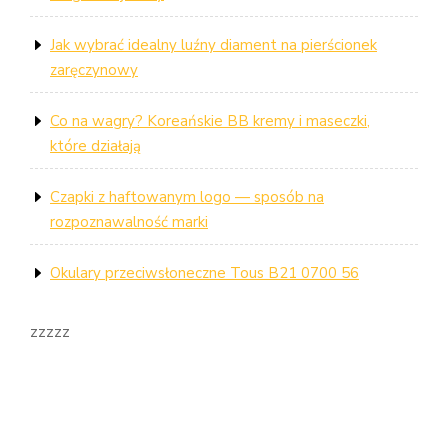
Jak wybrać idealny luźny diament na pierścionek
zaręczynowy
Co na wagry? Koreańskie BB kremy i maseczki,
które działają
Czapki z haftowanym logo — sposób na
rozpoznawalność marki
Okulary przeciwsłoneczne Tous B21 0700 56
zzzzz