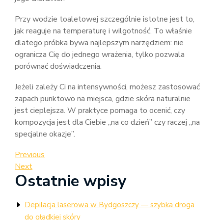
Przy wodzie toaletowej szczególnie istotne jest to,
jak reaguje na temperaturę i wilgotność. To właśnie
dlatego próbka bywa najlepszym narzędziem: nie
ogranicza Cię do jednego wrażenia, tylko pozwala
porównać doświadczenia.
Jeżeli zależy Ci na intensywności, możesz zastosować
zapach punktowo na miejsca, gdzie skóra naturalnie
jest cieplejsza. W praktyce pomaga to ocenić, czy
kompozycja jest dla Ciebie „na co dzień” czy raczej „na
specjalne okazje”.
Nawigacja
Previous
Previous
Post
Next
Next
wpisu
Ostatnie wpisy
Post
Depilacja laserowa w Bydgoszczy — szybka droga
do gładkiej skóry