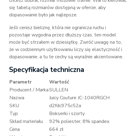
chcesz dobrać rozmiar możliwie trafnie. Warto kierować
się tabelą rozmiarów dostępną w ofercie, aby
dopasowanie było jak najlepsze.
Jeśli cenisz bieliznę, która nie ogranicza ruchu i
pozostaje wygodna przez dłuższy czas, ten model
może być strzałem w dziesiątkę. Zwróć uwagę na to,
że w codziennym użytkowaniu liczy się elastyczność i
dopasowanie, a tu te cechy są wyraźnie akcentowane.
Specyfikacja techniczna
Parametr
Wartość
Producent / Marka
SULLEN
Nazwa
Juicy Couture JC-1040RGCH
SKU
d2fdc975c52a
Typ
Bokserki i szorty
Skład materiału
92% poliester, 8% spandex
Cena
664 zł