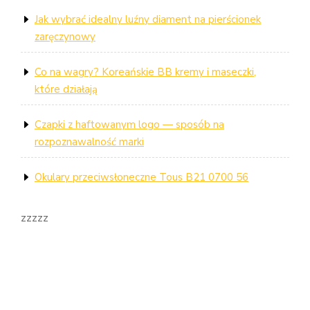
Jak wybrać idealny luźny diament na pierścionek
zaręczynowy
Co na wagry? Koreańskie BB kremy i maseczki,
które działają
Czapki z haftowanym logo — sposób na
rozpoznawalność marki
Okulary przeciwsłoneczne Tous B21 0700 56
zzzzz