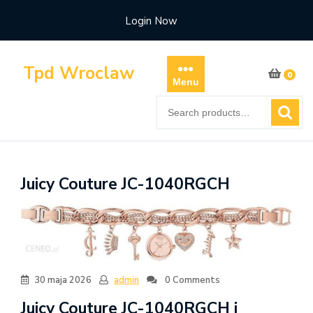
Skip
Login Now
to
content
Tpd Wroclaw
0
Menu
Search
for:
Juicy Couture JC-1040RGCH
30 maja 2026
admin
0 Comments
Juicy Couture JC-1040RGCH i