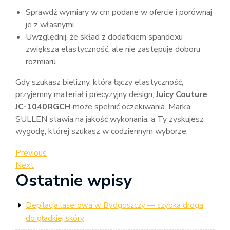
Sprawdź wymiary w cm podane w ofercie i porównaj
je z własnymi.
Uwzględnij, że skład z dodatkiem spandexu
zwiększa elastyczność, ale nie zastępuje doboru
rozmiaru.
Gdy szukasz bielizny, która łączy elastyczność,
przyjemny materiał i precyzyjny design,
Juicy Couture
JC-1040RGCH
może spełnić oczekiwania. Marka
SULLEN stawia na jakość wykonania, a Ty zyskujesz
wygodę, której szukasz w codziennym wyborze.
Nawigacja
Previous
Previous
Post
Next
Next
wpisu
Ostatnie wpisy
Post
Depilacja laserowa w Bydgoszczy — szybka droga
do gładkiej skóry