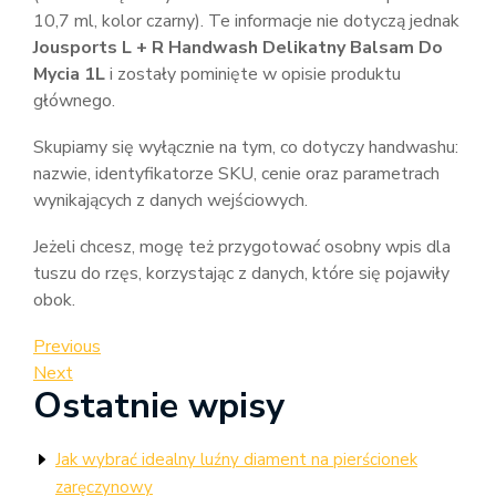
10,7 ml, kolor czarny). Te informacje nie dotyczą jednak
Jousports L + R Handwash Delikatny Balsam Do
Mycia 1L
i zostały pominięte w opisie produktu
głównego.
Skupiamy się wyłącznie na tym, co dotyczy handwashu:
nazwie, identyfikatorze SKU, cenie oraz parametrach
wynikających z danych wejściowych.
Jeżeli chcesz, mogę też przygotować osobny wpis dla
tuszu do rzęs, korzystając z danych, które się pojawiły
obok.
Nawigacja
Previous
Previous
Post
Next
Next
wpisu
Ostatnie wpisy
Post
Jak wybrać idealny luźny diament na pierścionek
zaręczynowy