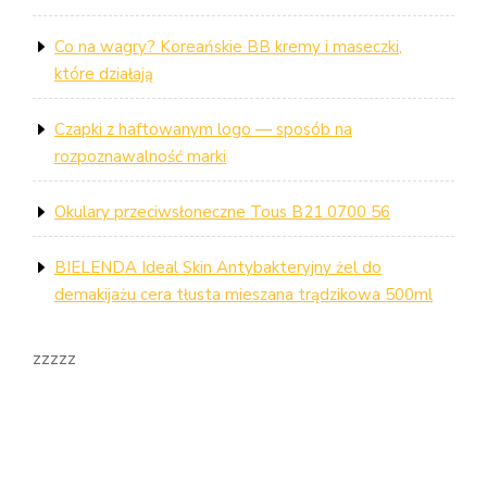
Co na wagry? Koreańskie BB kremy i maseczki,
które działają
Czapki z haftowanym logo — sposób na
rozpoznawalność marki
Okulary przeciwsłoneczne Tous B21 0700 56
BIELENDA Ideal Skin Antybakteryjny żel do
demakijażu cera tłusta mieszana trądzikowa 500ml
zzzzz