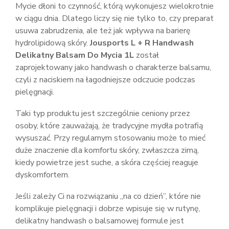
Mycie dłoni to czynność, którą wykonujesz wielokrotnie
w ciągu dnia. Dlatego liczy się nie tylko to, czy preparat
usuwa zabrudzenia, ale też jak wpływa na barierę
hydrolipidową skóry.
Jousports L + R Handwash
Delikatny Balsam Do Mycia 1L
został
zaprojektowany jako handwash o charakterze balsamu,
czyli z naciskiem na łagodniejsze odczucie podczas
pielęgnacji.
Taki typ produktu jest szczególnie ceniony przez
osoby, które zauważają, że tradycyjne mydła potrafią
wysuszać. Przy regularnym stosowaniu może to mieć
duże znaczenie dla komfortu skóry, zwłaszcza zimą,
kiedy powietrze jest suche, a skóra częściej reaguje
dyskomfortem.
Jeśli zależy Ci na rozwiązaniu „na co dzień”, które nie
komplikuje pielęgnacji i dobrze wpisuje się w rutynę,
delikatny handwash o balsamowej formule jest