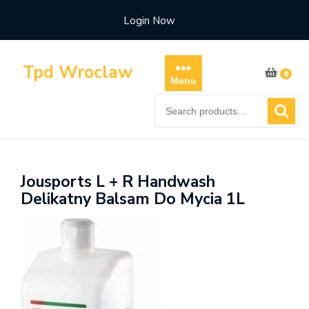
Skip
Login Now
to
content
Tpd Wroclaw
0
Menu
Search
for:
Jousports L + R Handwash
Delikatny Balsam Do Mycia 1L