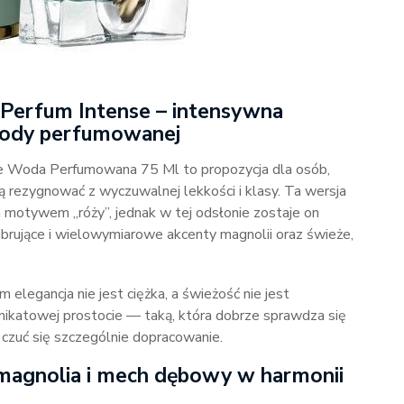
a Perfum Intense – intensywna
 wody perfumowanej
se Woda Perfumowana 75 Ml to propozycja dla osób,
cą rezygnować z wyczuwalnej lekkości i klasy. Ta wersja
 motywem „róży”, jednak w tej odsłonie zostaje on
rujące i wielowymiarowe akcenty magnolii oraz świeże,
elegancja nie jest ciężka, a świeżość nie jest
ikatowej prostocie — taką, która dobrze sprawdza się
z czuć się szczególnie dopracowanie.
 magnolia i mech dębowy w harmonii