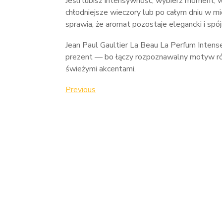
Jeśli lubisz intensywność, wybierz moment, 
chłodniejsze wieczory lub po całym dniu w 
sprawia, że aromat pozostaje elegancki i spój
Jean Paul Gaultier La Beau La Perfum Inte
prezent — bo łączy rozpoznawalny motyw ró
świeżymi akcentami.
Nawigacja
Previous
Previous
Post
wpisu