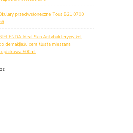
Okulary przeciwsłoneczne Tous B21 0700
56
BIELENDA Ideal Skin Antybakteryjny żel
do demakijażu cera tłusta mieszana
trądzikowa 500ml
zz