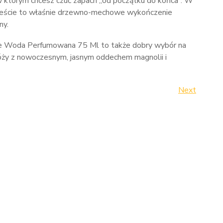
w którym chcesz czuć zapach „od początku do końca”. W
mieście to właśnie drzewno-mechowe wykończenie
ny.
nse Woda Perfumowana 75 Ml to także dobry wybór na
ży z nowoczesnym, jasnym oddechem magnolii i
Next
Next
Post