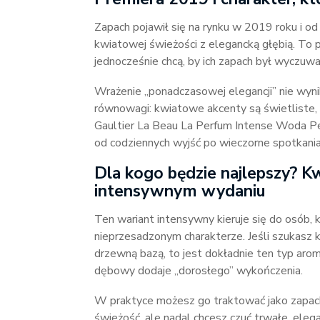
Zapach pojawił się na rynku w 2019 roku i od 
kwiatowej świeżości z elegancką głębią. To pr
jednocześnie chcą, by ich zapach był wyczuw
Wrażenie „ponadczasowej elegancji” nie wynik
równowagi: kwiatowe akcenty są świetliste, a
Gaultier La Beau La Perfum Intense Woda P
od codziennych wyjść po wieczorne spotkania
Dla kogo będzie najlepszy? 
intensywnym wydaniu
Ten wariant intensywny kieruje się do osób, 
nieprzesadzonym charakterze. Jeśli szukasz k
drzewną bazą, to jest dokładnie ten typ arom
dębowy dodaje „dorosłego” wykończenia.
W praktyce możesz go traktować jako zapach n
świeżość, ale nadal chcesz czuć trwałe, eleg