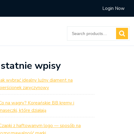
Login Now
Search
for:
statnie wpisy
Jak wybrać idealny luźny diament na
pierścionek zaręczynowy
Co na wagry? Koreańskie BB kremy i
maseczki, które działają
Czapki z haftowanym logo — sposób na
rozpoznawalność marki