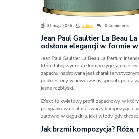
31 maja 2026
admin
0 Comments
Jean Paul Gaultier La Beau L
odsłona elegancji w formie
Jean Paul Gaultier La Beau La Perfum Inten
które lubią wyraziste kompozycje, ale nie ch
zapachu inspirowana jest charakterystycznym
podkreślony w nowoczesny sposób: przez wib
jasne rozbłyski.
Efekt to kwiatowy profil zapachowy, w którym 
przypadkowa. Całość tworzy kompozycję o un
zarówno w ciągu dnia, jak i wtedy, gdy chces
Jak brzmi kompozycja? Róża,