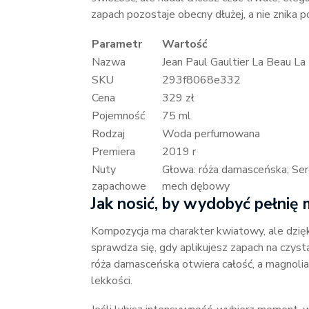
zapach pozostaje obecny dłużej, a nie znika po
Parametr
Wartość
Nazwa
Jean Paul Gaultier La Beau 
SKU
293f8068e332
Cena
329 zł
Pojemność
75 ml
Rodzaj
Woda perfumowana
Premiera
2019 r
Nuty
Głowa: róża damasceńska; Serce
zapachowe
mech dębowy
Jak nosić, by wydobyć pełnię m
Kompozycja ma charakter kwiatowy, ale dzięk
sprawdza się, gdy aplikujesz zapach na czys
róża damasceńska otwiera całość, a magnolia
lekkości.