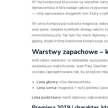
W tej kompozycji kluczowe są wyraźnie zary
damasceńska, która nadaje całości rozpoznawa
— róża wprowadza elegancki ton, który szybko
W sercu kompozycji rozkwita magnolia: wibru
oraz jasne, cierpkie rozbłyski dodają całości 
monotematyczny. Na tym tle mech dębowy w 
głębią, dzięki której kwiatowa kompozycja zy
Warstwy zapachowe – k
Jeśli lubisz wiedzieć, co dokładnie wyczuwas
wrażenia po wykończenie. Jean Paul Gaulti
została zaprojektowana tak, by przejście mi
Linia głowy:
róża damasceńska
Linia serca:
magnolia + nuty jaśminu i jasne
Linia podstawy:
mech dębowy, odpowiedzialn
Premiera 2019 i charakter, kt