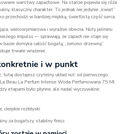
sowane warstwy zapachowe. Na starcie pojawia się róża
lny, klasyczny charakter. To jednak nie jedynie „kwiat”
 przechodzi w bardziej miękką, świetlistą część serca.
jąca, wielowymiarowa i wyraźnie obecna. Nuty jaśminu
świeżego impulsu — sprawiają, że zapach nie staje się
bazie domyka całość bogatą, „zielono-drzewną”
skuje trwałe wrażenie.
onkretnie i w punkt
z, tutaj dostajesz czytelny układ nut: od pierwszego
er La Beau La Perfum Intense Woda Perfumowana 75 Ml
ędzy etapami było płynne, ale nadal wyczuwalne.
, cierpkie rozbłyski
y za bogatszy, stabilny finisz.
óry zostaje w pamięci