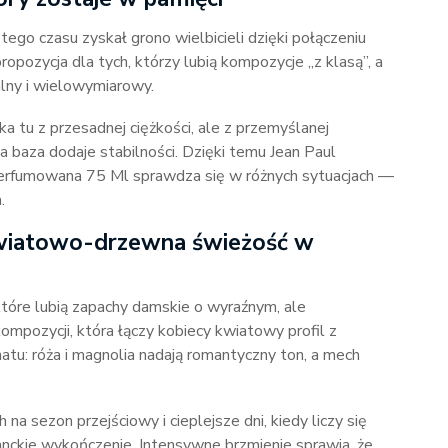
tego czasu zyskał grono wielbicieli dzięki połączeniu
opozycja dla tych, którzy lubią kompozycje „z klasą”, a
alny i wielowymiarowy.
a tu z przesadnej ciężkości, ale z przemyślanej
 baza dodaje stabilności. Dzięki temu Jean Paul
erfumowana 75 Ml sprawdza się w różnych sytuacjach —
.
Kwiatowo-drzewna świeżość w
które lubią zapachy damskie o wyraźnym, ale
ompozycji, która łączy kobiecy kwiatowy profil z
atu: róża i magnolia nadają romantyczny ton, a mech
a sezon przejściowy i cieplejsze dni, kiedy liczy się
anckie wykończenie. Intensywne brzmienie sprawia, że