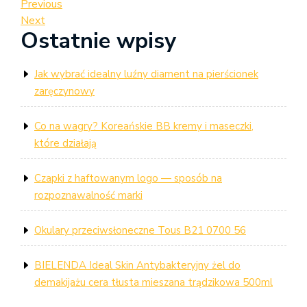
Nawigacja
Previous
Previous
Post
Next
Next
wpisu
Ostatnie wpisy
Post
Jak wybrać idealny luźny diament na pierścionek
zaręczynowy
Co na wagry? Koreańskie BB kremy i maseczki,
które działają
Czapki z haftowanym logo — sposób na
rozpoznawalność marki
Okulary przeciwsłoneczne Tous B21 0700 56
BIELENDA Ideal Skin Antybakteryjny żel do
demakijażu cera tłusta mieszana trądzikowa 500ml