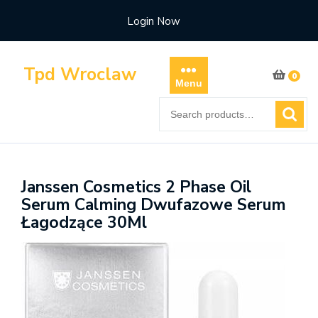
Skip
Login Now
to
content
Tpd Wroclaw
0
Menu
Search
for:
Janssen Cosmetics 2 Phase Oil
Serum Calming Dwufazowe Serum
Łagodzące 30Ml