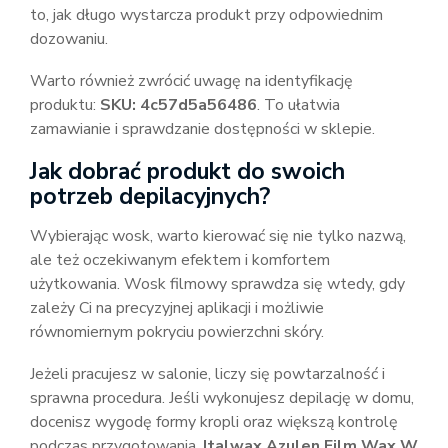
to, jak długo wystarcza produkt przy odpowiednim
dozowaniu.
Warto również zwrócić uwagę na identyfikację
produktu:
SKU: 4c57d5a56486
. To ułatwia
zamawianie i sprawdzanie dostępności w sklepie.
Jak dobrać produkt do swoich
potrzeb depilacyjnych?
Wybierając wosk, warto kierować się nie tylko nazwą,
ale też oczekiwanym efektem i komfortem
użytkowania. Wosk filmowy sprawdza się wtedy, gdy
zależy Ci na precyzyjnej aplikacji i możliwie
równomiernym pokryciu powierzchni skóry.
Jeżeli pracujesz w salonie, liczy się powtarzalność i
sprawna procedura. Jeśli wykonujesz depilację w domu,
docenisz wygodę formy kropli oraz większą kontrolę
podczas przygotowania.
Italwax Azulen Film Wax W