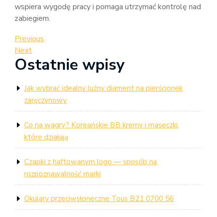
wspiera wygodę pracy i pomaga utrzymać kontrolę nad
zabiegiem.
Nawigacja
Previous
Previous
Post
Next
Next
wpisu
Ostatnie wpisy
Post
Jak wybrać idealny luźny diament na pierścionek
zaręczynowy
Co na wagry? Koreańskie BB kremy i maseczki,
które działają
Czapki z haftowanym logo — sposób na
rozpoznawalność marki
Okulary przeciwsłoneczne Tous B21 0700 56