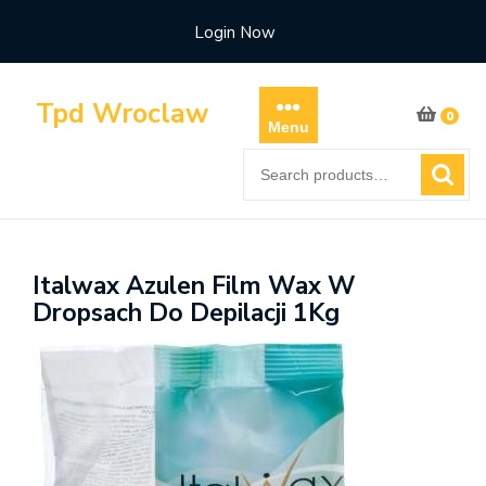
Skip
Login Now
to
content
Tpd Wroclaw
0
Menu
Search
for:
Italwax Azulen Film Wax W
Dropsach Do Depilacji 1Kg