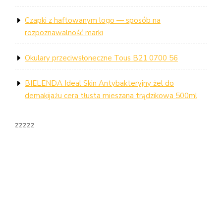
Czapki z haftowanym logo — sposób na
rozpoznawalność marki
Okulary przeciwsłoneczne Tous B21 0700 56
BIELENDA Ideal Skin Antybakteryjny żel do
demakijażu cera tłusta mieszana trądzikowa 500ml
zzzzz