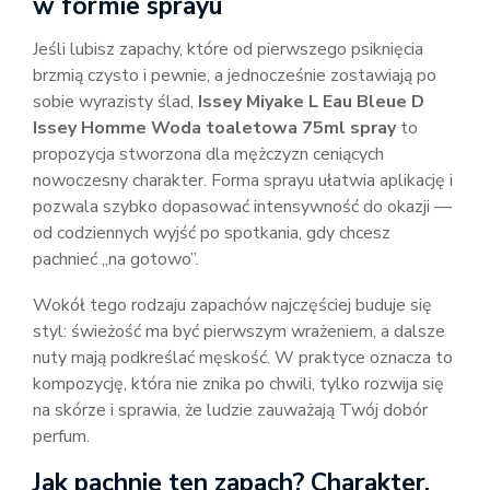
w formie sprayu
Jeśli lubisz zapachy, które od pierwszego psiknięcia
brzmią czysto i pewnie, a jednocześnie zostawiają po
sobie wyrazisty ślad,
Issey Miyake L Eau Bleue D
Issey Homme Woda toaletowa 75ml spray
to
propozycja stworzona dla mężczyzn ceniących
nowoczesny charakter. Forma sprayu ułatwia aplikację i
pozwala szybko dopasować intensywność do okazji —
od codziennych wyjść po spotkania, gdy chcesz
pachnieć „na gotowo”.
Wokół tego rodzaju zapachów najczęściej buduje się
styl: świeżość ma być pierwszym wrażeniem, a dalsze
nuty mają podkreślać męskość. W praktyce oznacza to
kompozycję, która nie znika po chwili, tylko rozwija się
na skórze i sprawia, że ludzie zauważają Twój dobór
perfum.
Jak pachnie ten zapach? Charakter,