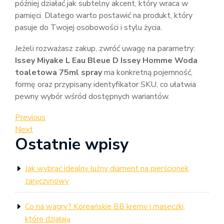
później działać jak subtelny akcent, który wraca w
pamięci. Dlatego warto postawić na produkt, który
pasuje do Twojej osobowości i stylu życia.
Jeżeli rozważasz zakup, zwróć uwagę na parametry:
Issey Miyake L Eau Bleue D Issey Homme Woda
toaletowa 75ml spray
ma konkretną pojemność,
formę oraz przypisany identyfikator SKU, co ułatwia
pewny wybór wśród dostępnych wariantów.
Nawigacja
Previous
Previous
Post
Next
Next
wpisu
Ostatnie wpisy
Post
Jak wybrać idealny luźny diament na pierścionek
zaręczynowy
Co na wagry? Koreańskie BB kremy i maseczki,
które działają