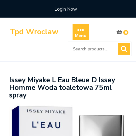
Skip
Login Now
to
content
Tpd Wroclaw
0
Menu
Search
for:
Issey Miyake L Eau Bleue D Issey
Homme Woda toaletowa 75ml
spray