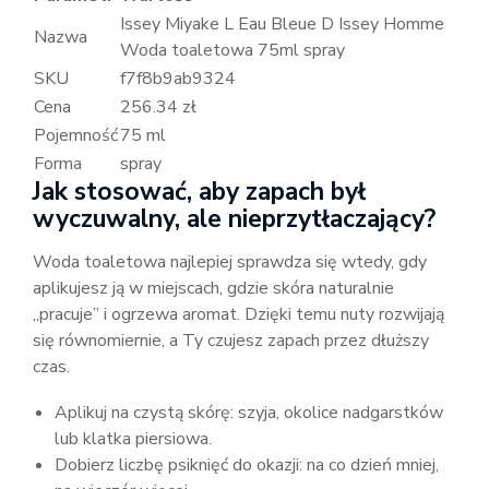
Issey Miyake L Eau Bleue D Issey Homme
Nazwa
Woda toaletowa 75ml spray
SKU
f7f8b9ab9324
Cena
256.34 zł
Pojemność
75 ml
Forma
spray
Jak stosować, aby zapach był
wyczuwalny, ale nieprzytłaczający?
Woda toaletowa najlepiej sprawdza się wtedy, gdy
aplikujesz ją w miejscach, gdzie skóra naturalnie
„pracuje” i ogrzewa aromat. Dzięki temu nuty rozwijają
się równomiernie, a Ty czujesz zapach przez dłuższy
czas.
Aplikuj na czystą skórę: szyja, okolice nadgarstków
lub klatka piersiowa.
Dobierz liczbę psiknięć do okazji: na co dzień mniej,