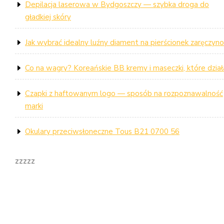
Depilacja laserowa w Bydgoszczy — szybka droga do
gładkiej skóry
Jak wybrać idealny luźny diament na pierścionek zaręczyn
Co na wagry? Koreańskie BB kremy i maseczki, które dział
Czapki z haftowanym logo — sposób na rozpoznawalność
marki
Okulary przeciwsłoneczne Tous B21 0700 56
zzzzz