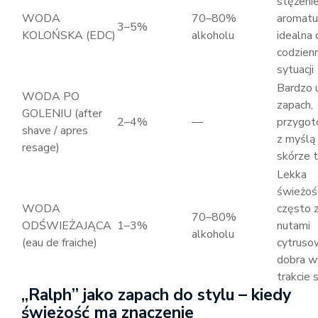
stężeni
WODA
70–80%
aromatu
3–5%
KOLOŃSKA (EDC)
alkoholu
idealna 
codzien
sytuacji
Bardzo 
WODA PO
zapach,
GOLENIU (after
2–4%
—
przygo
shave / apres
z myślą
resage)
skórze 
Lekka
świeżoś
WODA
często 
70–80%
ODŚWIEŻAJĄCA
1–3%
nutami
alkoholu
(eau de fraiche)
cytruso
dobra w
trakcie 
„Ralph” jako zapach do stylu – kiedy
świeżość ma znaczenie