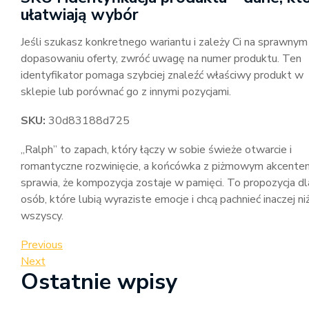
ułatwiają wybór
Jeśli szukasz konkretnego wariantu i zależy Ci na sprawnym
dopasowaniu oferty, zwróć uwagę na numer produktu. Ten
identyfikator pomaga szybciej znaleźć właściwy produkt w
sklepie lub porównać go z innymi pozycjami.
SKU:
30d83188d725
„Ralph” to zapach, który łączy w sobie świeże otwarcie i
romantyczne rozwinięcie, a końcówka z piżmowym akcente
sprawia, że kompozycja zostaje w pamięci. To propozycja dl
osób, które lubią wyraziste emocje i chcą pachnieć inaczej ni
wszyscy.
Nawigacja
Previous
Previous
Post
Next
Next
wpisu
Ostatnie wpisy
Post