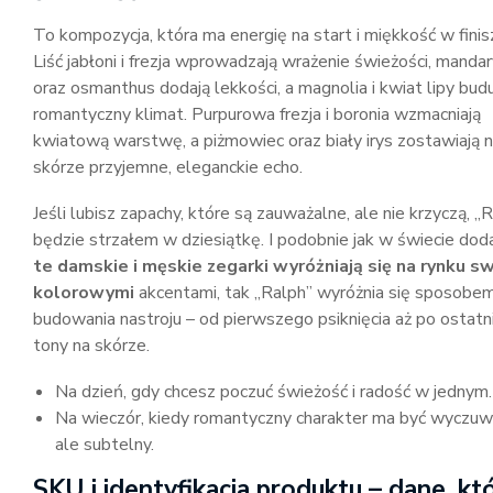
To kompozycja, która ma energię na start i miękkość w finis
Liść jabłoni i frezja wprowadzają wrażenie świeżości, manda
oraz osmanthus dodają lekkości, a magnolia i kwiat lipy bud
romantyczny klimat. Purpurowa frezja i boronia wzmacniają
kwiatową warstwę, a piżmowiec oraz biały irys zostawiają 
skórze przyjemne, eleganckie echo.
Jeśli lubisz zapachy, które są zauważalne, ale nie krzyczą, „
będzie strzałem w dziesiątkę. I podobnie jak w świecie do
te damskie i męskie zegarki wyróżniają się na rynku s
kolorowymi
akcentami, tak „Ralph” wyróżnia się sposobe
budowania nastroju – od pierwszego psiknięcia aż po ostatn
tony na skórze.
Na dzień, gdy chcesz poczuć świeżość i radość w jednym.
Na wieczór, kiedy romantyczny charakter ma być wyczuw
ale subtelny.
SKU i identyfikacja produktu – dane, kt