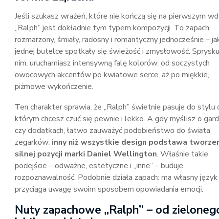
Jeśli szukasz wrażeń, które nie kończą się na pierwszym wd
„Ralph” jest dokładnie tym typem kompozycji. To zapach
rozmarzony, śmiały, radosny i romantyczny jednocześnie – j
jednej butelce spotkały się świeżość i zmysłowość. Sprysku
nim, uruchamiasz intensywną falę kolorów: od soczystych
owocowych akcentów po kwiatowe serce, aż po miękkie,
piżmowe wykończenie.
Ten charakter sprawia, że „Ralph” świetnie pasuje do stylu 
którym chcesz czuć się pewnie i lekko. A gdy myślisz o gar
czy dodatkach, łatwo zauważyć podobieństwo do świata
zegarków:
inny niż wszystkie design podstawa tworze
silnej pozycji marki Daniel Wellington
. Właśnie takie
podejście – odważne, estetyczne i „inne” – buduje
rozpoznawalność. Podobnie działa zapach: ma własny język 
przyciąga uwagę swoim sposobem opowiadania emocji.
Nuty zapachowe „Ralph” – od zieloneg