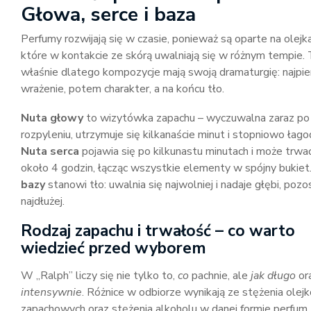
Głowa, serce i baza
Perfumy rozwijają się w czasie, ponieważ są oparte na olejk
które w kontakcie ze skórą uwalniają się w różnym tempie.
właśnie dlatego kompozycje mają swoją dramaturgię: najpi
wrażenie, potem charakter, a na końcu tło.
Nuta głowy
to wizytówka zapachu – wyczuwalna zaraz po
rozpyleniu, utrzymuje się kilkanaście minut i stopniowo łagod
Nuta serca
pojawia się po kilkunastu minutach i może trwa
około 4 godzin, łącząc wszystkie elementy w spójny bukiet
bazy
stanowi tło: uwalnia się najwolniej i nadaje głębi, pozo
najdłużej.
Rodzaj zapachu i trwałość – co warto
wiedzieć przed wyborem
W „Ralph” liczy się nie tylko to,
co
pachnie, ale
jak długo
or
intensywnie
. Różnice w odbiorze wynikają ze stężenia olej
zapachowych oraz stężenia alkoholu w danej formie perfum.