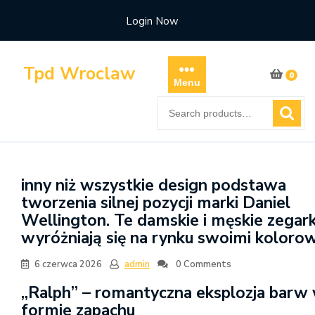
Skip
Login Now
to
content
Tpd Wroclaw
0
Menu
Search
for:
inny niż wszystkie design podstawa
tworzenia silnej pozycji marki Daniel
Wellington. Te damskie i męskie zegark
wyróżniają się na rynku swoimi koloro
6 czerwca 2026
admin
0 Comments
„Ralph” – romantyczna eksplozja barw
formie zapachu