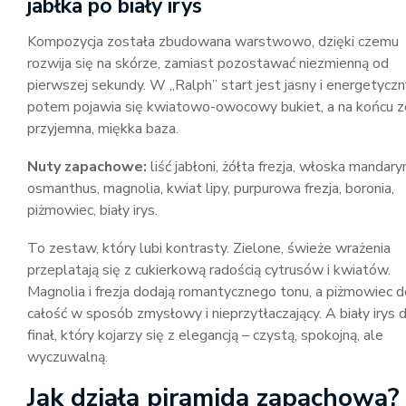
jabłka po biały irys
Kompozycja została zbudowana warstwowo, dzięki czemu
rozwija się na skórze, zamiast pozostawać niezmienną od
pierwszej sekundy. W „Ralph” start jest jasny i energetyczn
potem pojawia się kwiatowo-owocowy bukiet, a na końcu z
przyjemna, miękka baza.
Nuty zapachowe:
liść jabłoni, żółta frezja, włoska mandary
osmanthus, magnolia, kwiat lipy, purpurowa frezja, boronia,
piżmowiec, biały irys.
To zestaw, który lubi kontrasty. Zielone, świeże wrażenia
przeplatają się z cukierkową radością cytrusów i kwiatów.
Magnolia i frezja dodają romantycznego tonu, a piżmowiec 
całość w sposób zmysłowy i nieprzytłaczający. A biały irys 
finał, który kojarzy się z elegancją – czystą, spokojną, ale
wyczuwalną.
Jak działa piramida zapachowa?