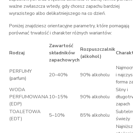
ważne zwłaszcza wtedy, gdy chcesz zapachu bardziej
wyrazistego albo delikatniejszego na co dzień.
Poniżej znajdziesz orientacyjne parametry, które pomagają
porównać trwałość i charakter różnych wariantów:
Zawartość
Rozpuszczalnik
Rodzaj
składników
Charak
(alkohol)
zapachowych
Najmocn
PERFUMY
20–40%
90% alkoholu
i najczy
(parfum)
forma z
WODA
Silny i
PERFUMOWANA
10–15%
90% alkoholu
długotr
(EDP)
zapach
TOALETOWA
Subtelny
5–10%
85% alkoholu
(EDT)
świeży
Najniżs