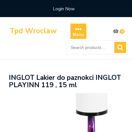
Skip
Login Now
to
content
Tpd Wroclaw
0
Menu
Search
for:
INGLOT Lakier do paznokci INGLOT
PLAYINN 119 , 15 ml