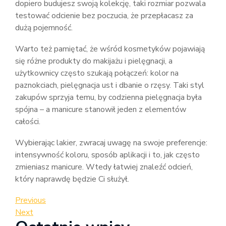
dopiero budujesz swoją kolekcję, taki rozmiar pozwala
testować odcienie bez poczucia, że przepłacasz za
dużą pojemność.
Warto też pamiętać, że wśród kosmetyków pojawiają
się różne produkty do makijażu i pielęgnacji, a
użytkownicy często szukają połączeń: kolor na
paznokciach, pielęgnacja ust i dbanie o rzęsy. Taki styl
zakupów sprzyja temu, by codzienna pielęgnacja była
spójna – a manicure stanowił jeden z elementów
całości.
Wybierając lakier, zwracaj uwagę na swoje preferencje:
intensywność koloru, sposób aplikacji i to, jak często
zmieniasz manicure. Wtedy łatwiej znaleźć odcień,
który naprawdę będzie Ci służył.
Nawigacja
Previous
Previous
Post
Next
Next
wpisu
Post