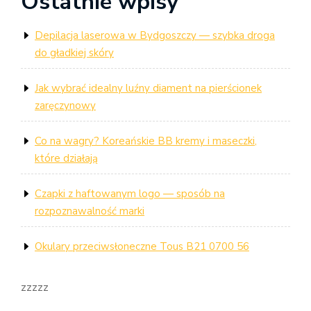
Ostatnie wpisy
Depilacja laserowa w Bydgoszczy — szybka droga
do gładkiej skóry
Jak wybrać idealny luźny diament na pierścionek
zaręczynowy
Co na wagry? Koreańskie BB kremy i maseczki,
które działają
Czapki z haftowanym logo — sposób na
rozpoznawalność marki
Okulary przeciwsłoneczne Tous B21 0700 56
zzzzz