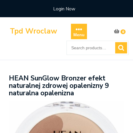
Skip
Login Now
to
content
Tpd Wroclaw
0
Menu
Search
for:
HEAN SunGlow Bronzer efekt
naturalnej zdrowej opalenizny 9
naturalna opalenizna