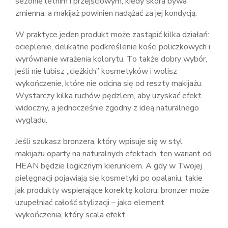
sezonie letnim i przejściowym, kiedy skóra bywa
zmienna, a makijaż powinien nadążać za jej kondycją.
W praktyce jeden produkt może zastąpić kilka działań:
ocieplenie, delikatne podkreślenie kości policzkowych i
wyrównanie wrażenia kolorytu. To także dobry wybór,
jeśli nie lubisz „ciężkich” kosmetyków i wolisz
wykończenie, które nie odcina się od reszty makijażu.
Wystarczy kilka ruchów pędzlem, aby uzyskać efekt
widoczny, a jednocześnie zgodny z ideą naturalnego
wyglądu.
Jeśli szukasz bronzera, który wpisuje się w styl
makijażu oparty na naturalnych efektach, ten wariant od
HEAN będzie logicznym kierunkiem. A gdy w Twojej
pielęgnacji pojawiają się kosmetyki po opalaniu, takie
jak produkty wspierające korektę koloru, bronzer może
uzupełniać całość stylizacji – jako element
wykończenia, który scala efekt.