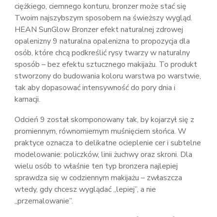
ciężkiego, ciemnego konturu, bronzer może stać się
Twoim najszybszym sposobem na świeższy wygląd.
HEAN SunGlow Bronzer efekt naturalnej zdrowej
opalenizny 9 naturalna opalenizna to propozycja dla
osób, które chcą podkreślić rysy twarzy w naturalny
sposób – bez efektu sztucznego makijażu. To produkt
stworzony do budowania koloru warstwa po warstwie,
tak aby dopasować intensywność do pory dnia i
karnacji.
Odcień 9 został skomponowany tak, by kojarzył się z
promiennym, równomiernym muśnięciem słońca. W
praktyce oznacza to delikatne ocieplenie cer i subtelne
modelowanie: policzków, linii żuchwy oraz skroni. Dla
wielu osób to właśnie ten typ bronzera najlepiej
sprawdza się w codziennym makijażu – zwłaszcza
wtedy, gdy chcesz wyglądać „lepiej”, a nie
„przemalowanie”.