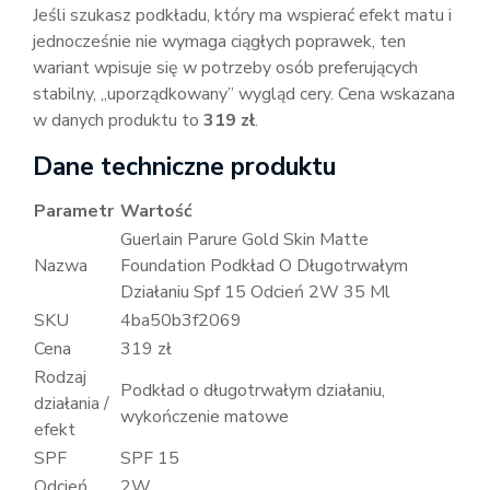
Jeśli szukasz podkładu, który ma wspierać efekt matu i
jednocześnie nie wymaga ciągłych poprawek, ten
wariant wpisuje się w potrzeby osób preferujących
stabilny, „uporządkowany” wygląd cery. Cena wskazana
w danych produktu to
319 zł
.
Dane techniczne produktu
Parametr
Wartość
Guerlain Parure Gold Skin Matte
Nazwa
Foundation Podkład O Długotrwałym
Działaniu Spf 15 Odcień 2W 35 Ml
SKU
4ba50b3f2069
Cena
319 zł
Rodzaj
Podkład o długotrwałym działaniu,
działania /
wykończenie matowe
efekt
SPF
SPF 15
Odcień
2W