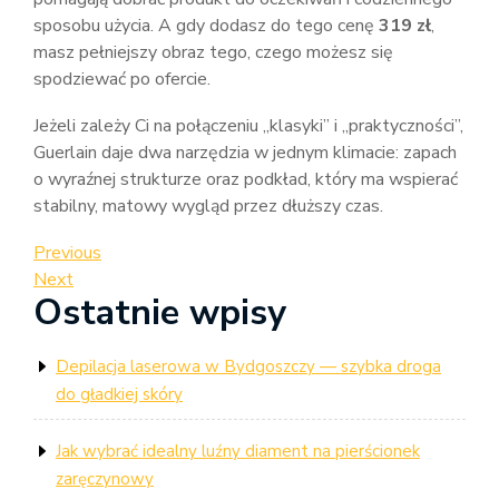
sposobu użycia. A gdy dodasz do tego cenę
319 zł
,
masz pełniejszy obraz tego, czego możesz się
spodziewać po ofercie.
Jeżeli zależy Ci na połączeniu „klasyki” i „praktyczności”,
Guerlain daje dwa narzędzia w jednym klimacie: zapach
o wyraźnej strukturze oraz podkład, który ma wspierać
stabilny, matowy wygląd przez dłuższy czas.
Nawigacja
Previous
Previous
Post
Next
Next
wpisu
Ostatnie wpisy
Post
Depilacja laserowa w Bydgoszczy — szybka droga
do gładkiej skóry
Jak wybrać idealny luźny diament na pierścionek
zaręczynowy