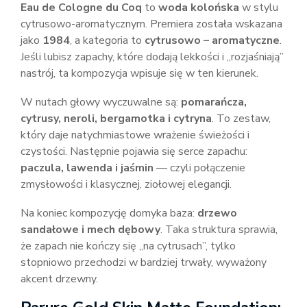
Eau de Cologne du Coq
to
woda kolońska
w stylu
cytrusowo-aromatycznym. Premiera została wskazana
jako
1984
, a kategoria to
cytrusowo – aromatyczne
.
Jeśli lubisz zapachy, które dodają lekkości i „rozjaśniają”
nastrój, ta kompozycja wpisuje się w ten kierunek.
W nutach głowy wyczuwalne są:
pomarańcza,
cytrusy, neroli, bergamotka i cytryna
. To zestaw,
który daje natychmiastowe wrażenie świeżości i
czystości. Następnie pojawia się serce zapachu:
paczula, lawenda i jaśmin
— czyli połączenie
zmysłowości i klasycznej, ziołowej elegancji.
Na koniec kompozycję domyka baza:
drzewo
sandałowe i mech dębowy
. Taka struktura sprawia,
że zapach nie kończy się „na cytrusach”, tylko
stopniowo przechodzi w bardziej trwały, wyważony
akcent drzewny.