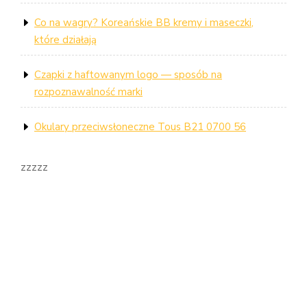
Co na wagry? Koreańskie BB kremy i maseczki,
które działają
Czapki z haftowanym logo — sposób na
rozpoznawalność marki
Okulary przeciwsłoneczne Tous B21 0700 56
zzzzz