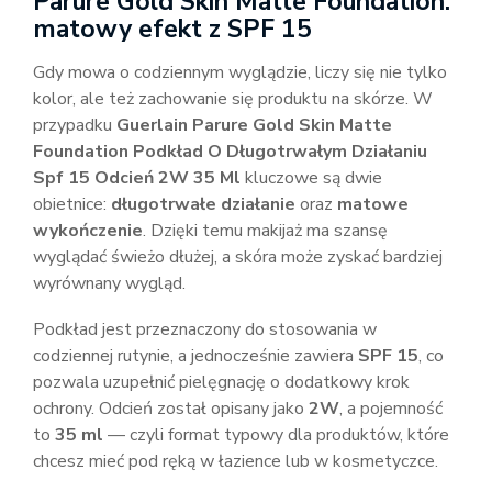
Parure Gold Skin Matte Foundation:
matowy efekt z SPF 15
Gdy mowa o codziennym wyglądzie, liczy się nie tylko
kolor, ale też zachowanie się produktu na skórze. W
przypadku
Guerlain Parure Gold Skin Matte
Foundation Podkład O Długotrwałym Działaniu
Spf 15 Odcień 2W 35 Ml
kluczowe są dwie
obietnice:
długotrwałe działanie
oraz
matowe
wykończenie
. Dzięki temu makijaż ma szansę
wyglądać świeżo dłużej, a skóra może zyskać bardziej
wyrównany wygląd.
Podkład jest przeznaczony do stosowania w
codziennej rutynie, a jednocześnie zawiera
SPF 15
, co
pozwala uzupełnić pielęgnację o dodatkowy krok
ochrony. Odcień został opisany jako
2W
, a pojemność
to
35 ml
— czyli format typowy dla produktów, które
chcesz mieć pod ręką w łazience lub w kosmetyczce.