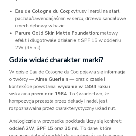
Eau de Cologne du Coq
: cytrusy i neroli na start,
paczula/lawenda/jaśmin w sercu, drzewo sandałowe
i mech dębowy w bazie.
Parure Gold Skin Matte Foundation
: matowy
efekt i długotrwałe działanie z SPF 15 w odcieniu
2W (35 ml).
Gdzie widać charakter marki?
W opisie Eau de Cologne du Coq pojawia się informacja
o twórcy —
Aime Guerlain
— oraz o czasie i
kontekście powstania:
wydanie w 1894 roku
i
wskazana
premiera: 1984
. To świadectwo, że
kompozycja przeszła przez dekady i nadal jest
rozpoznawalna przez charakterystyczny układ nut.
Analogicznie w przypadku podkładu liczy się konkret:
odcień 2W
,
SPF 15
oraz
35 ml
. To dane, które
pomagają dobrać produkt do oczekiwań i codziennego