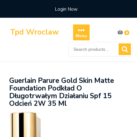
Skip
Login Now
to
content
Tpd Wroclaw
0
Menu
Search
for:
Guerlain Parure Gold Skin Matte
Foundation Podkład O
Długotrwałym Działaniu Spf 15
Odcień 2W 35 Ml