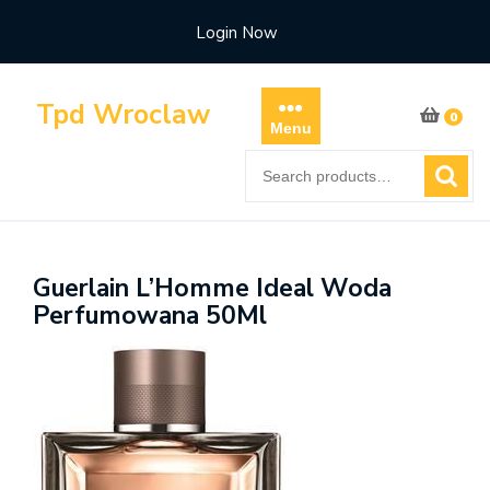
Skip
Login Now
to
content
Tpd Wroclaw
0
Menu
Search
for:
Guerlain L’Homme Ideal Woda
Perfumowana 50Ml