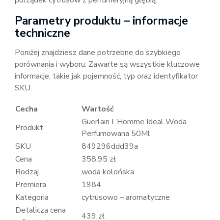
porządek cytrusów z perfumeryjną głębią.
Parametry produktu – informacje
techniczne
Poniżej znajdziesz dane potrzebne do szybkiego
porównania i wyboru. Zawarte są wszystkie kluczowe
informacje, takie jak pojemność, typ oraz identyfikator
SKU.
Cecha
Wartość
Guerlain L’Homme Ideal Woda
Produkt
Perfumowana 50Ml
SKU
849296ddd39a
Cena
358.95 zł
Rodzaj
woda kolońska
Premiera
1984
Kategoria
cytrusowo – aromatyczne
Detalicza cena
439 zł