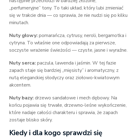
następnie przechodzi w bardziej złożone,
„perfumeryjne” tony. To taki układ, który lubi zmieniać
się w trakcie dnia — co sprawia, że nie nudzi się po kilku
minutach.
Nuty głowy:
pomarańcza, cytrusy, neroli, bergamotka i
cytryna. To właśnie one odpowiadają za pierwsze,
soczyste wrażenie świeżości — czyste, jasne i wyraźne.
Nuty serca:
paczula, lawenda i jaśmin. W tej fazie
zapach staje się bardziej „mięsisty” i aromatyczny, z
nutą eleganckiej słodyczy oraz ziołowo-kwiatowym
akcentem.
Nuty bazy:
drzewo sandałowe i mech dębowy. Na
końcu pojawia się trwałe, drzewno-leśne wykończenie,
które nadaje całości charakteru i sprawia, że zapach
zostaje blisko skóry.
Kiedy i dla kogo sprawdzi się