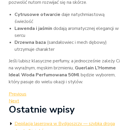
pozwolić nutom rozwijać się na skórze.
Cytrusowe otwarcie
daje natychmiastową
świeżość
Lawenda i jaśmin
dodają aromatycznej elegancji w
sercu
Drzewna baza
(sandałowiec i mech dębowy)
utrzymuje charakter
Jeśli lubisz klasyczne perfumy, a jednocześnie zależy Ci
na wyraźnym, męskim brzmieniu,
Guerlain L’Homme
Ideal Woda Perfumowana 50Ml
będzie wyborem,
który pasuje do wielu okazji i stylów.
Nawigacja
Previous
Previous
Post
Next
Next
wpisu
Ostatnie wpisy
Post
Depilacja laserowa w Bydgoszczy — szybka droga