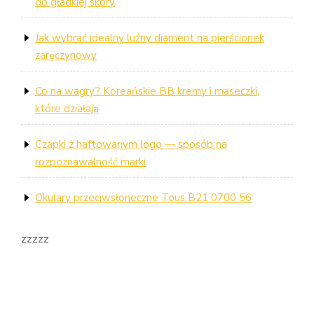
do gładkiej skóry
Jak wybrać idealny luźny diament na pierścionek
zaręczynowy
Co na wagry? Koreańskie BB kremy i maseczki,
które działają
Czapki z haftowanym logo — sposób na
rozpoznawalność marki
Okulary przeciwsłoneczne Tous B21 0700 56
zzzzz