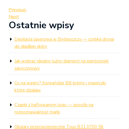
Nawigacja
Previous
Previous
Post
Next
Next
wpisu
Ostatnie wpisy
Post
Depilacja laserowa w Bydgoszczy — szybka droga
do gładkiej skóry
Jak wybrać idealny luźny diament na pierścionek
zaręczynowy
Co na wagry? Koreańskie BB kremy i maseczki,
które działają
Czapki z haftowanym logo — sposób na
rozpoznawalność marki
Okulary przeciwsłoneczne Tous B21 0700 56