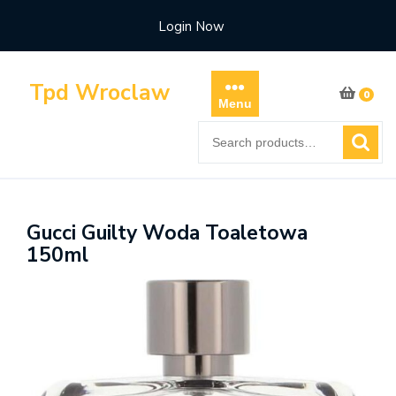
Skip
Login Now
to
content
Tpd Wroclaw
0
Menu
Search
for:
Gucci Guilty Woda Toaletowa
150ml