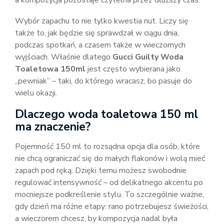
a kompozycja pozostaje czytelna przez dłuższy czas.
Wybór zapachu to nie tylko kwestia nut. Liczy się
także to, jak będzie się sprawdzał w ciągu dnia,
podczas spotkań, a czasem także w wieczornych
wyjściach. Właśnie dlatego
Gucci Guilty Woda
Toaletowa 150ml
jest często wybierana jako
„pewniak” – taki, do którego wracasz, bo pasuje do
wielu okazji.
Dlaczego woda toaletowa 150 ml
ma znaczenie?
Pojemność 150 ml to rozsądna opcja dla osób, które
nie chcą ograniczać się do małych flakonów i wolą mieć
zapach pod ręką. Dzięki temu możesz swobodnie
regulować intensywność – od delikatnego akcentu po
mocniejsze podkreślenie stylu. To szczególnie ważne,
gdy dzień ma różne etapy: rano potrzebujesz świeżości,
a wieczorem chcesz, by kompozycja nadal była