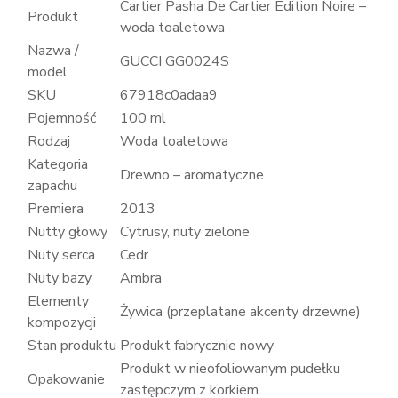
Cartier Pasha De Cartier Edition Noire –
Produkt
woda toaletowa
Nazwa /
GUCCI GG0024S
model
SKU
67918c0adaa9
Pojemność
100 ml
Rodzaj
Woda toaletowa
Kategoria
Drewno – aromatyczne
zapachu
Premiera
2013
Nutty głowy
Cytrusy, nuty zielone
Nuty serca
Cedr
Nuty bazy
Ambra
Elementy
Żywica (przeplatane akcenty drzewne)
kompozycji
Stan produktu
Produkt fabrycznie nowy
Produkt w nieofoliowanym pudełku
Opakowanie
zastępczym z korkiem