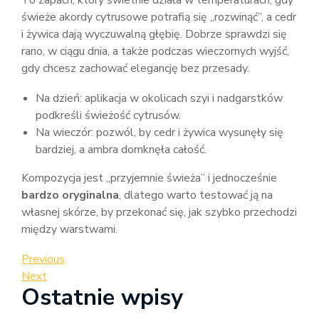
świeże akordy cytrusowe potrafią się „rozwinąć”, a cedr
i żywica dają wyczuwalną głębię. Dobrze sprawdzi się
rano, w ciągu dnia, a także podczas wieczornych wyjść,
gdy chcesz zachować elegancję bez przesady.
Na dzień: aplikacja w okolicach szyi i nadgarstków
podkreśli świeżość cytrusów.
Na wieczór: pozwól, by cedr i żywica wysunęły się
bardziej, a ambra domknęła całość.
Kompozycja jest „przyjemnie świeża” i jednocześnie
bardzo oryginalna
, dlatego warto testować ją na
własnej skórze, by przekonać się, jak szybko przechodzi
między warstwami.
Nawigacja
Previous
Previous
Post
Next
Next
wpisu
Ostatnie wpisy
Post