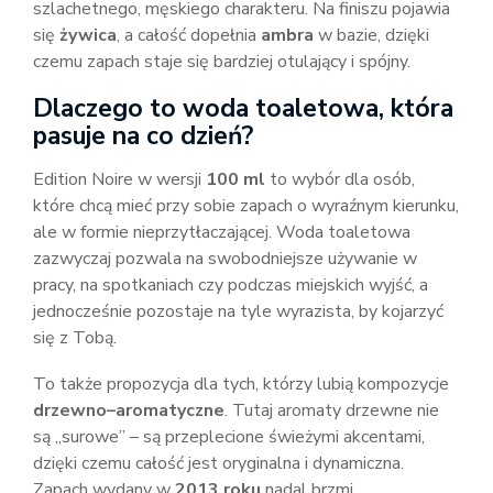
szlachetnego, męskiego charakteru. Na finiszu pojawia
się
żywica
, a całość dopełnia
ambra
w bazie, dzięki
czemu zapach staje się bardziej otulający i spójny.
Dlaczego to woda toaletowa, która
pasuje na co dzień?
Edition Noire w wersji
100 ml
to wybór dla osób,
które chcą mieć przy sobie zapach o wyraźnym kierunku,
ale w formie nieprzytłaczającej. Woda toaletowa
zazwyczaj pozwala na swobodniejsze używanie w
pracy, na spotkaniach czy podczas miejskich wyjść, a
jednocześnie pozostaje na tyle wyrazista, by kojarzyć
się z Tobą.
To także propozycja dla tych, którzy lubią kompozycje
drzewno–aromatyczne
. Tutaj aromaty drzewne nie
są „surowe” – są przeplecione świeżymi akcentami,
dzięki czemu całość jest oryginalna i dynamiczna.
Zapach wydany w
2013 roku
nadal brzmi