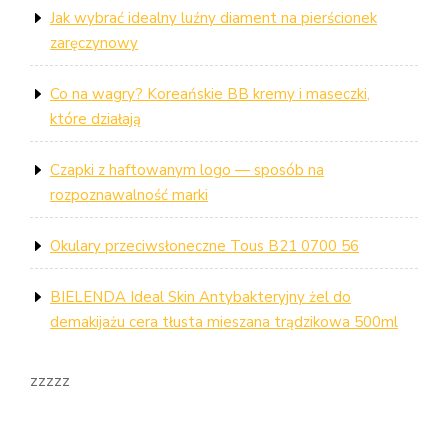
Jak wybrać idealny luźny diament na pierścionek
zaręczynowy
Co na wagry? Koreańskie BB kremy i maseczki,
które działają
Czapki z haftowanym logo — sposób na
rozpoznawalność marki
Okulary przeciwsłoneczne Tous B21 0700 56
BIELENDA Ideal Skin Antybakteryjny żel do
demakijażu cera tłusta mieszana trądzikowa 500ml
zzzzz