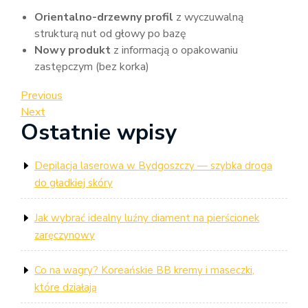
Orientalno-drzewny profil
z wyczuwalną
strukturą nut od głowy po bazę
Nowy produkt
z informacją o opakowaniu
zastępczym (bez korka)
Nawigacja
Previous
Previous
Post
Next
Next
wpisu
Ostatnie wpisy
Post
Depilacja laserowa w Bydgoszczy — szybka droga
do gładkiej skóry
Jak wybrać idealny luźny diament na pierścionek
zaręczynowy
Co na wagry? Koreańskie BB kremy i maseczki,
które działają