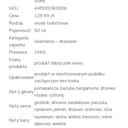
50ml
SKU
44f00536080b
Cena
129.99 zł
Rodzaj
woda toaletowa
Pojemność
50 ml
Kategoria
orientalno – drzewne
zapachu
Premiera
1965
Stany
produkt fabrycznie nowy
produktu
produkt w nieofoliowanym pudełku
Opakowanie
zastępczym bez korka
pomarańcza, bazylia, bergamota, drzewo
Nut y głowy
różane, cytrynę
goździk, drewno sandałowe, paczula,
Nuty serca
cynamon, jaśmin, drzewo cedrowe, róża
laudanum, skóra, ambra, benzoes, mech
Nuty bazy
dębowy, wanilia