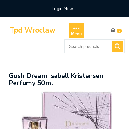
Skip
Login Now
to
content
Tpd Wroclaw
0
Menu
Search
for:
Gosh Dream Isabell Kristensen
Perfumy 50ml