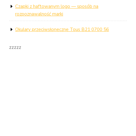
Czapki z haftowanym logo — sposób na
rozpoznawalność marki
Okulary przeciwsłoneczne Tous B21 0700 56
zzzzz