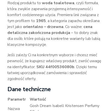
Rodzaj produktu to
woda toaletowa
, czyli formuła,
która zwykle zapewnia przyjemną intensywność i
komfort codziennego użycia. Premiera linii związana z
tym profilem to
1965
, a kategoria zapachu określana
jest jako
orientalno – drzewna
. Co ważne:
cena
detaliczna zakończona produkcja
– to dobry znak
dla osób, które polują na konkretne warianty lub lubią
klasyczne kompozycje.
Jeśli zależy Ci na konkretnym wyborze i chcesz mieć
pewność, że kupujesz właściwy produkt, zwróć uwagę
na identyfikator:
SKU 44f00536080b
. Dzięki temu
łatwiej uporządkować zamówienia i sprawdzić
zgodność oferty.
Dane techniczne
Parametr
Wartość
Gosh Dream Isabell Kristensen Perfumy
Nazwa