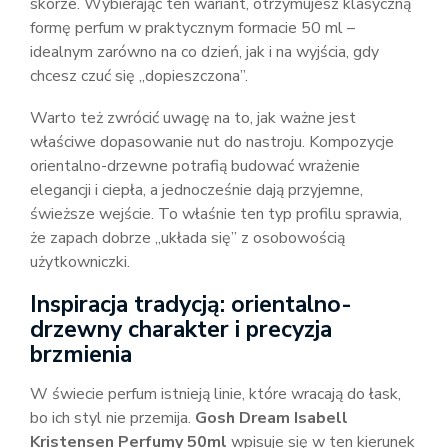
skórze. Wybierając ten wariant, otrzymujesz klasyczną
formę perfum w praktycznym formacie 50 ml –
idealnym zarówno na co dzień, jak i na wyjścia, gdy
chcesz czuć się „dopieszczona”.
Warto też zwrócić uwagę na to, jak ważne jest
właściwe dopasowanie nut do nastroju. Kompozycje
orientalno-drzewne potrafią budować wrażenie
elegancji i ciepła, a jednocześnie dają przyjemne,
świeższe wejście. To właśnie ten typ profilu sprawia,
że zapach dobrze „układa się” z osobowością
użytkowniczki.
Inspiracja tradycją: orientalno-
drzewny charakter i precyzja
brzmienia
W świecie perfum istnieją linie, które wracają do łask,
bo ich styl nie przemija.
Gosh Dream Isabell
Kristensen Perfumy 50ml
wpisuje się w ten kierunek