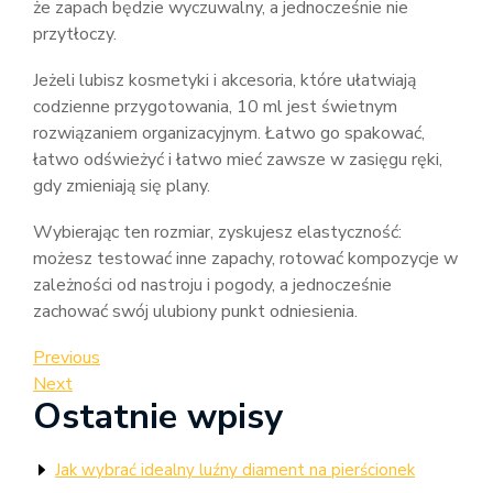
że zapach będzie wyczuwalny, a jednocześnie nie
przytłoczy.
Jeżeli lubisz kosmetyki i akcesoria, które ułatwiają
codzienne przygotowania, 10 ml jest świetnym
rozwiązaniem organizacyjnym. Łatwo go spakować,
łatwo odświeżyć i łatwo mieć zawsze w zasięgu ręki,
gdy zmieniają się plany.
Wybierając ten rozmiar, zyskujesz elastyczność:
możesz testować inne zapachy, rotować kompozycje w
zależności od nastroju i pogody, a jednocześnie
zachować swój ulubiony punkt odniesienia.
Nawigacja
Previous
Previous
Post
Next
Next
wpisu
Ostatnie wpisy
Post
Jak wybrać idealny luźny diament na pierścionek