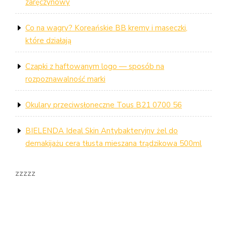
zaręczynowy
Co na wagry? Koreańskie BB kremy i maseczki,
które działają
Czapki z haftowanym logo — sposób na
rozpoznawalność marki
Okulary przeciwsłoneczne Tous B21 0700 56
BIELENDA Ideal Skin Antybakteryjny żel do
demakijażu cera tłusta mieszana trądzikowa 500ml
zzzzz