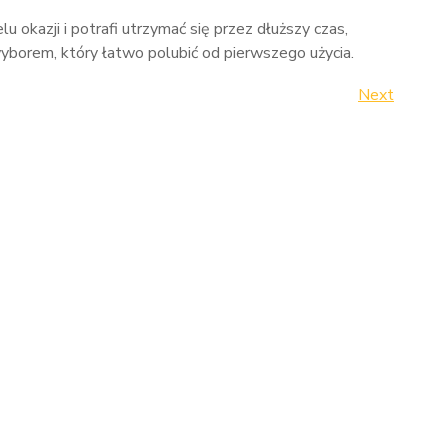
lu okazji i potrafi utrzymać się przez dłuższy czas,
yborem, który łatwo polubić od pierwszego użycia.
Next
Next
Post