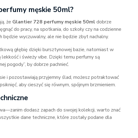
8 perfumy męskie 50ml?
ją, że
Glantier 728 perfumy męskie 50ml
dobrze
ięgnąć do pracy, na spotkania, do szkoły czy na codzienne
h będzie wyczuwalny, ale nie będzie zbyt nachalny.
tkową głębię dzięki bursztynowej bazie, natomiast w
 lekkość i świeży vibe. Dzięki temu perfumy są
j pogody”, by dobrze pachnieć.
zasie i pozostawiają przyjemny ślad, możesz potraktować
 psiknięć, aby cieszyć się równym, spójnym brzmieniem.
echniczne
zowa—zanim dodasz zapach do swojej kolekcji, warto znać
wszystkie dane techniczne, które zostały podane dla