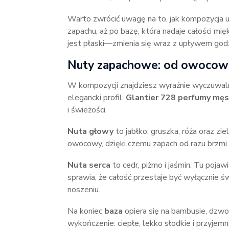
Warto zwrócić uwagę na to, jak kompozycja u
zapachu, aż po bazę, która nadaje całości mięk
jest płaski—zmienia się wraz z upływem godz
Nuty zapachowe: od owocowe
W kompozycji znajdziesz wyraźnie wyczuwalne
elegancki profil.
Glantier 728 perfumy męs
i świeżości.
Nuta głowy
to jabłko, gruszka, róża oraz zi
owocowy, dzięki czemu zapach od razu brzmi c
Nuta serca
to cedr, piżmo i jaśmin. Tu pojawi
sprawia, że całość przestaje być wyłącznie 
noszeniu.
Na koniec
baza
opiera się na bambusie, dzwo
wykończenie: ciepłe, lekko słodkie i przyjemn