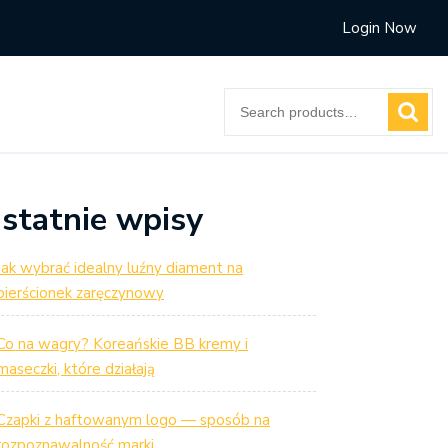
Login Now
Search
for:
statnie wpisy
Jak wybrać idealny luźny diament na
pierścionek zaręczynowy
Co na wagry? Koreańskie BB kremy i
maseczki, które działają
Czapki z haftowanym logo — sposób na
rozpoznawalność marki