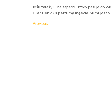
Jeśli zależy Ci na zapachu, który pasuje do wie
Glantier 728 perfumy męskie 50ml
jest w
Nawigacja
Previous
Previous
Post
wpisu