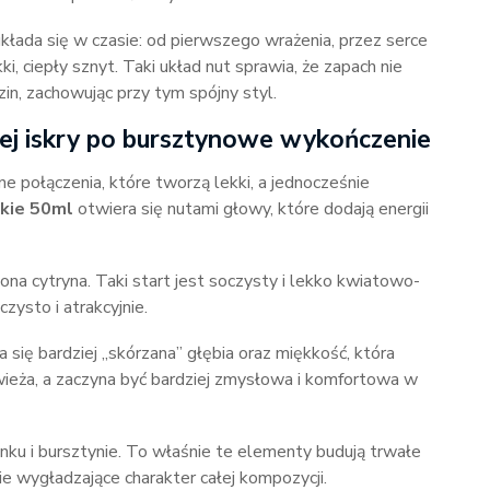
kłada się w czasie: od pierwszego wrażenia, przez serce
ki, ciepły sznyt. Taki układ nut sprawia, że zapach nie
in, zachowując przy tym spójny styl.
j iskry po bursztynowe wykończenie
 połączenia, które tworzą lekki, a jednocześnie
kie 50ml
otwiera się nutami głowy, które dodają energii
elona cytryna. Taki start jest soczysty i lekko kwiatowo-
zysto i atrakcyjnie.
a się bardziej „skórzana” głębia oraz miękkość, która
świeża, a zaczyna być bardziej zmysłowa i komfortowa w
nku i bursztynie. To właśnie te elementy budują trwałe
ie wygładzające charakter całej kompozycji.