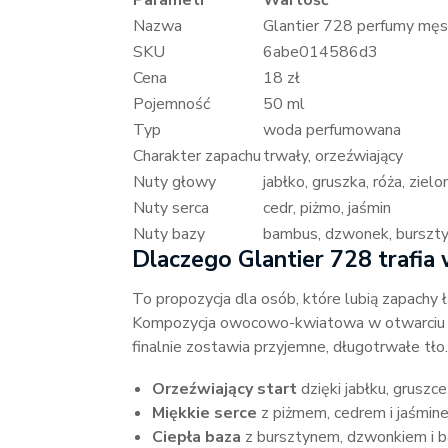
Parametr
Wartość
Nazwa
Glantier 728 perfumy mę
SKU
6abe014586d3
Cena
18 zł
Pojemność
50 ml
Typ
woda perfumowana
Charakter zapachu
trwały, orzeźwiający
Nuty głowy
jabłko, gruszka, róża, zielo
Nuty serca
cedr, piżmo, jaśmin
Nuty bazy
bambus, dzwonek, burszt
Dlaczego Glantier 728 trafia
To propozycja dla osób, które lubią zapachy ł
Kompozycja owocowo-kwiatowa w otwarciu sz
finalnie zostawia przyjemne, długotrwałe tło.
Orzeźwiający start
dzięki jabłku, gruszce 
Miękkie serce
z piżmem, cedrem i jaśmin
Ciepła baza
z bursztynem, dzwonkiem i 