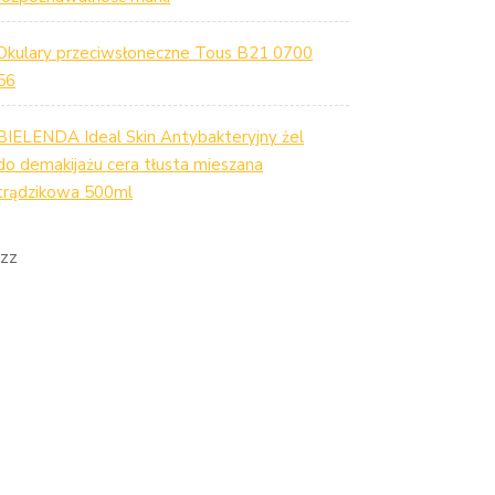
Okulary przeciwsłoneczne Tous B21 0700
56
BIELENDA Ideal Skin Antybakteryjny żel
do demakijażu cera tłusta mieszana
trądzikowa 500ml
zz