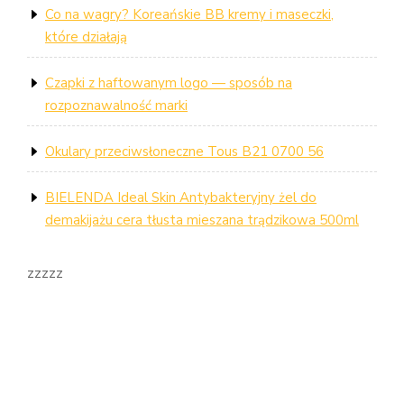
Co na wagry? Koreańskie BB kremy i maseczki,
które działają
Czapki z haftowanym logo — sposób na
rozpoznawalność marki
Okulary przeciwsłoneczne Tous B21 0700 56
BIELENDA Ideal Skin Antybakteryjny żel do
demakijażu cera tłusta mieszana trądzikowa 500ml
zzzzz