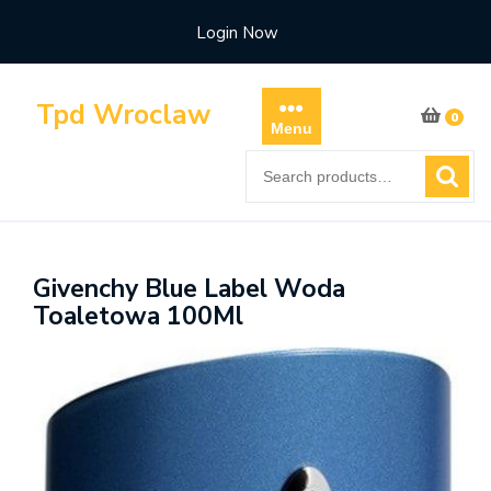
Skip
Login Now
to
content
Tpd Wroclaw
0
Menu
Search
for:
Givenchy Blue Label Woda
Toaletowa 100Ml