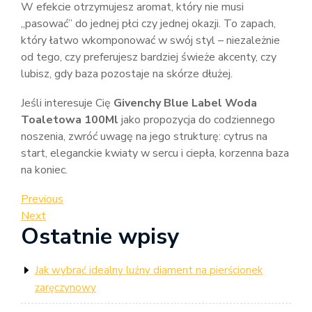
W efekcie otrzymujesz aromat, który nie musi
„pasować” do jednej płci czy jednej okazji. To zapach,
który łatwo wkomponować w swój styl – niezależnie
od tego, czy preferujesz bardziej świeże akcenty, czy
lubisz, gdy baza pozostaje na skórze dłużej.
Jeśli interesuje Cię
Givenchy Blue Label Woda
Toaletowa 100Ml
jako propozycja do codziennego
noszenia, zwróć uwagę na jego strukturę: cytrus na
start, eleganckie kwiaty w sercu i ciepła, korzenna baza
na koniec.
Nawigacja
Previous
Previous
Post
Next
Next
wpisu
Ostatnie wpisy
Post
Jak wybrać idealny luźny diament na pierścionek
zaręczynowy