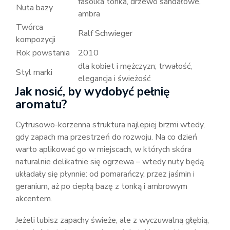
fasolka tonka, drzewo sandałowe,
Nuta bazy
ambra
Twórca
Ralf Schwieger
kompozycji
Rok powstania
2010
dla kobiet i mężczyzn; trwałość,
Styl marki
elegancja i świeżość
Jak nosić, by wydobyć pełnię
aromatu?
Cytrusowo-korzenna struktura najlepiej brzmi wtedy,
gdy zapach ma przestrzeń do rozwoju. Na co dzień
warto aplikować go w miejscach, w których skóra
naturalnie delikatnie się ogrzewa – wtedy nuty będą
układały się płynnie: od pomarańczy, przez jaśmin i
geranium, aż po ciepłą bazę z tonką i ambrowym
akcentem.
Jeżeli lubisz zapachy świeże, ale z wyczuwalną głębią,