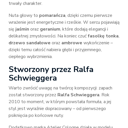
trwały charakter.
Nuta głowy to
pomarańcza
, dzięki czemu pierwsze
wrażenie jest energetyczne i rześkie. W sercu pojawiają
się
jaśmin
oraz
geranium
, które dodają elegancji i
delikatnej zmysłowości. Na koniec czuć
fasolkę tonka
,
drzewo sandałowe
oraz
ambrowe
wykończenie –
dzięki temu całość nabiera głębi i przyjemnego,
ciepłego wybrzmienia.
Stworzony przez Ralfa
Schwieggera
Warto zwrócić uwagę na twórcę kompozycji: zapach
został stworzony przez
Ralfa Schwieggera
. Rok
2010 to moment, w którym powstała formuła, a jej
styl jest wyraźnie dopracowany – od pierwszego
psiknięcia po końcowe nuty.
Dodatkowo marka Atelier Cologne działa w modelu,