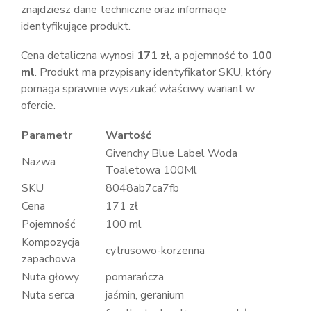
znajdziesz dane techniczne oraz informacje
identyfikujące produkt.
Cena detaliczna wynosi
171 zł
, a pojemność to
100
ml
. Produkt ma przypisany identyfikator SKU, który
pomaga sprawnie wyszukać właściwy wariant w
ofercie.
Parametr
Wartość
Givenchy Blue Label Woda
Nazwa
Toaletowa 100Ml
SKU
8048ab7ca7fb
Cena
171 zł
Pojemność
100 ml
Kompozycja
cytrusowo-korzenna
zapachowa
Nuta głowy
pomarańcza
Nuta serca
jaśmin, geranium