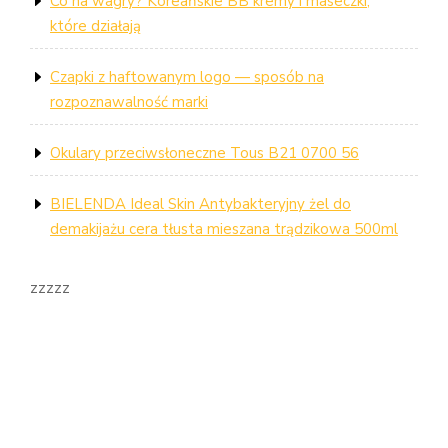
Co na wagry? Koreańskie BB kremy i maseczki,
które działają
Czapki z haftowanym logo — sposób na
rozpoznawalność marki
Okulary przeciwsłoneczne Tous B21 0700 56
BIELENDA Ideal Skin Antybakteryjny żel do
demakijażu cera tłusta mieszana trądzikowa 500ml
zzzzz