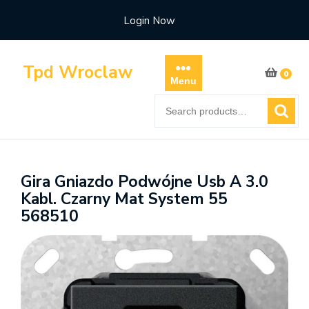
Skip
Login Now
to
content
Tpd Wroclaw
0
Menu
Search
for:
Gira Gniazdo Podwójne Usb A 3.0
Kabl. Czarny Mat System 55
568510