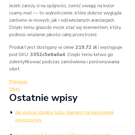
Jeżeli zależy ci na spójności, zwróć uwagę na kolor
czarny mat — to wykończenie, które dobrze wygląda
zarówno w nowych, jak i odświeżanych aranżacjach.
Dzięki temu gniazdo może stać się elementem, który
podnosi wrażenie jakości całej przestrzeni.
Produkt jest dostępny w cenie
219.72 zł
i występuje
pod SKU:
3352c5e6a0a4
. Dzięki temu łatwo go
zidentyfikować podczas zamówienia i porównywania
ofert.
Nawigacja
Previous
Previous
Post
Next
Next
wpisu
Ostatnie wpisy
Post
Jak wybrać idealny luźny diament na pierścionek
zaręczynowy