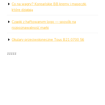
Co na wagry? Koreańskie BB kremy i maseczki,
które działają
Czapki z haftowanym logo — sposób na
rozpoznawalność marki
Okulary przeciwsłoneczne Tous B21 0700 56
zzzzz