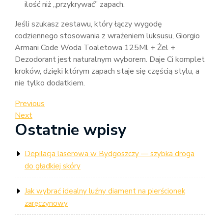
ilość niż „przykrywać” zapach.
Jeśli szukasz zestawu, który łączy wygodę
codziennego stosowania z wrażeniem luksusu, Giorgio
Armani Code Woda Toaletowa 125Ml + Żel +
Dezodorant jest naturalnym wyborem. Daje Ci komplet
kroków, dzięki którym zapach staje się częścią stylu, a
nie tylko dodatkiem.
Nawigacja
Previous
Previous
Post
Next
Next
wpisu
Ostatnie wpisy
Post
Depilacja laserowa w Bydgoszczy — szybka droga
do gładkiej skóry
Jak wybrać idealny luźny diament na pierścionek
zaręczynowy