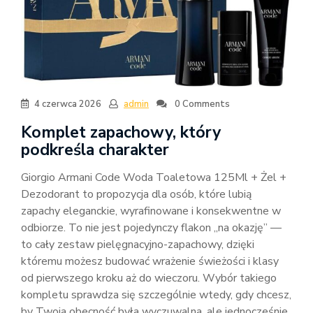
4 czerwca 2026
admin
0 Comments
Komplet zapachowy, który
podkreśla charakter
Giorgio Armani Code Woda Toaletowa 125Ml + Żel +
Dezodorant to propozycja dla osób, które lubią
zapachy eleganckie, wyrafinowane i konsekwentne w
odbiorze. To nie jest pojedynczy flakon „na okazję” —
to cały zestaw pielęgnacyjno-zapachowy, dzięki
któremu możesz budować wrażenie świeżości i klasy
od pierwszego kroku aż do wieczoru. Wybór takiego
kompletu sprawdza się szczególnie wtedy, gdy chcesz,
by Twoja obecność była wyczuwalna, ale jednocześnie