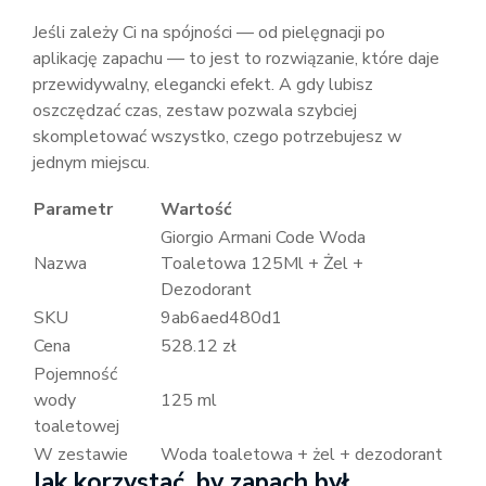
Jeśli zależy Ci na spójności — od pielęgnacji po
aplikację zapachu — to jest to rozwiązanie, które daje
przewidywalny, elegancki efekt. A gdy lubisz
oszczędzać czas, zestaw pozwala szybciej
skompletować wszystko, czego potrzebujesz w
jednym miejscu.
Parametr
Wartość
Giorgio Armani Code Woda
Nazwa
Toaletowa 125Ml + Żel +
Dezodorant
SKU
9ab6aed480d1
Cena
528.12 zł
Pojemność
wody
125 ml
toaletowej
W zestawie
Woda toaletowa + żel + dezodorant
Jak korzystać, by zapach był