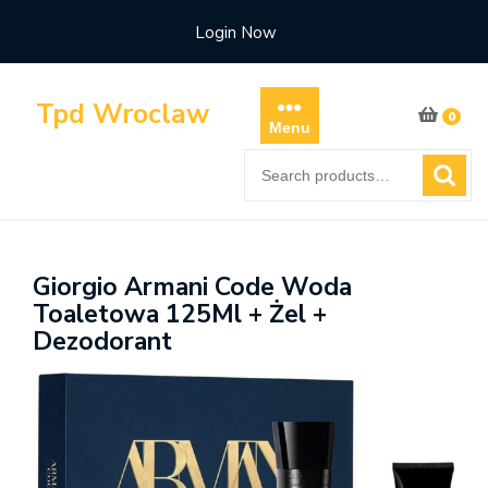
Skip
Login Now
to
content
Tpd Wroclaw
0
Menu
Search
for:
Giorgio Armani Code Woda
Toaletowa 125Ml + Żel +
Dezodorant