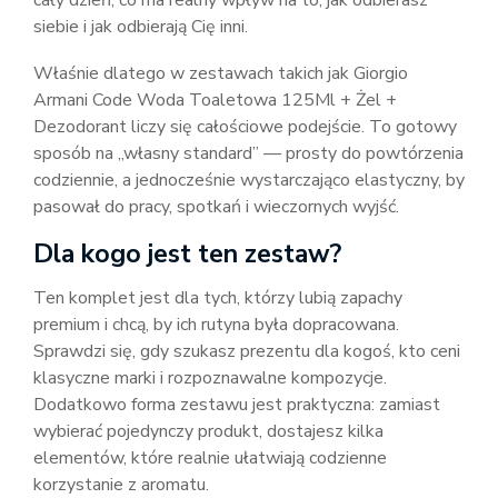
cały dzień, co ma realny wpływ na to, jak odbierasz
siebie i jak odbierają Cię inni.
Właśnie dlatego w zestawach takich jak Giorgio
Armani Code Woda Toaletowa 125Ml + Żel +
Dezodorant liczy się całościowe podejście. To gotowy
sposób na „własny standard” — prosty do powtórzenia
codziennie, a jednocześnie wystarczająco elastyczny, by
pasował do pracy, spotkań i wieczornych wyjść.
Dla kogo jest ten zestaw?
Ten komplet jest dla tych, którzy lubią zapachy
premium i chcą, by ich rutyna była dopracowana.
Sprawdzi się, gdy szukasz prezentu dla kogoś, kto ceni
klasyczne marki i rozpoznawalne kompozycje.
Dodatkowo forma zestawu jest praktyczna: zamiast
wybierać pojedynczy produkt, dostajesz kilka
elementów, które realnie ułatwiają codzienne
korzystanie z aromatu.