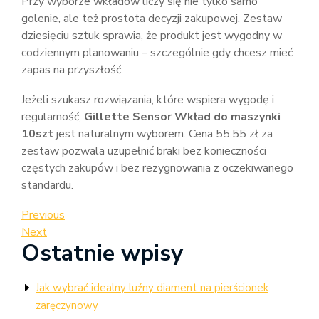
Przy wyborze wkładów liczy się nie tylko samo
golenie, ale też prostota decyzji zakupowej. Zestaw
dziesięciu sztuk sprawia, że produkt jest wygodny w
codziennym planowaniu – szczególnie gdy chcesz mieć
zapas na przyszłość.
Jeżeli szukasz rozwiązania, które wspiera wygodę i
regularność,
Gillette Sensor Wkład do maszynki
10szt
jest naturalnym wyborem. Cena 55.55 zł za
zestaw pozwala uzupełnić braki bez konieczności
częstych zakupów i bez rezygnowania z oczekiwanego
standardu.
Nawigacja
Previous
Previous
Post
Next
Next
wpisu
Ostatnie wpisy
Post
Jak wybrać idealny luźny diament na pierścionek
zaręczynowy