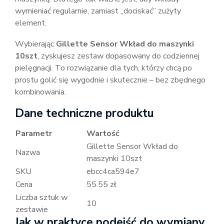
wymieniać regularnie, zamiast „dociskać” zużyty
element.
Wybierając
Gillette Sensor Wkład do maszynki
10szt
, zyskujesz zestaw dopasowany do codziennej
pielęgnacji. To rozwiązanie dla tych, którzy chcą po
prostu golić się wygodnie i skutecznie – bez zbędnego
kombinowania.
Dane techniczne produktu
Parametr
Wartość
Gillette Sensor Wkład do
Nazwa
maszynki 10szt
SKU
ebcc4ca594e7
Cena
55.55 zł
Liczba sztuk w
10
zestawie
Jak w praktyce podejść do wymiany