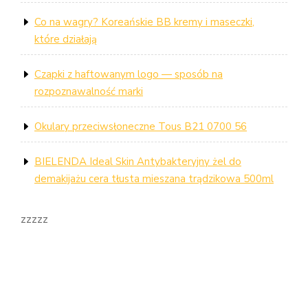
Co na wagry? Koreańskie BB kremy i maseczki,
które działają
Czapki z haftowanym logo — sposób na
rozpoznawalność marki
Okulary przeciwsłoneczne Tous B21 0700 56
BIELENDA Ideal Skin Antybakteryjny żel do
demakijażu cera tłusta mieszana trądzikowa 500ml
zzzzz