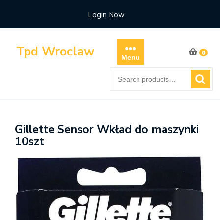
Skip
Login Now
to
content
Tpd Wroclaw
0
Menu
Search
for:
Gillette Sensor Wkład do maszynki
10szt