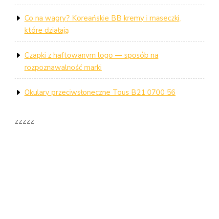
Co na wagry? Koreańskie BB kremy i maseczki,
które działają
Czapki z haftowanym logo — sposób na
rozpoznawalność marki
Okulary przeciwsłoneczne Tous B21 0700 56
zzzzz