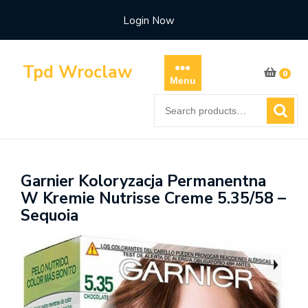
Skip
Login Now
to
content
Tpd Wroclaw
0
Menu
Search
for:
Garnier Koloryzacja Permanentna
W Kremie Nutrisse Creme 5.35/58 –
Sequoia