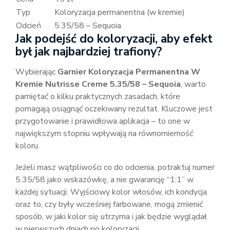
Typ
Koloryzacja permanentna (w kremie)
Odcień
5.35/58 – Sequoia
Jak podejść do koloryzacji, aby efekt
był jak najbardziej trafiony?
Wybierając
Garnier Koloryzacja Permanentna W
Kremie Nutrisse Creme 5.35/58 – Sequoia
, warto
pamiętać o kilku praktycznych zasadach, które
pomagają osiągnąć oczekiwany rezultat. Kluczowe jest
przygotowanie i prawidłowa aplikacja – to one w
największym stopniu wpływają na równomierność
koloru.
Jeżeli masz wątpliwości co do odcienia, potraktuj numer
5.35/58 jako wskazówkę, a nie gwarancję “1:1” w
każdej sytuacji. Wyjściowy kolor włosów, ich kondycja
oraz to, czy były wcześniej farbowane, mogą zmienić
sposób, w jaki kolor się utrzyma i jak będzie wyglądał
w pierwszych dniach po koloryzacji.