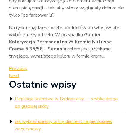
gdy planujesz koloryzację jako element większego
planu pielęgnacji – tak, aby włosy wyglądały dobrze nie
tylko “po farbowaniu”.
Na rynku znajdziesz wiele produktów do włosów, ale
wybór zależy od celu. W przypadku
Garnier
Koloryzacja Permanentna W Kremie Nutrisse
Creme 5.35/58 – Sequoia
celem jest uzyskanie
trwałego, wyrazistego koloru w formie kremu.
Nawigacja
Previous
Previous
Post
Next
Next
wpisu
Ostatnie wpisy
Post
Depilacja laserowa w Bydgoszczy — szybka droga
do gładkiej skóry
Jak wybrać idealny luźny diament na pierścionek
zaręczynowy