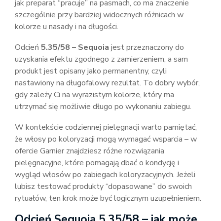
jak preparat “pracuje” na pasmach, co ma znaczenie
szczególnie przy bardziej widocznych różnicach w
kolorze u nasady i na długości.
Odcień
5.35/58 – Sequoia
jest przeznaczony do
uzyskania efektu zgodnego z zamierzeniem, a sam
produkt jest opisany jako permanentny, czyli
nastawiony na długofalowy rezultat. To dobry wybór,
gdy zależy Ci na wyrazistym kolorze, który ma
utrzymać się możliwie długo po wykonaniu zabiegu.
W kontekście codziennej pielęgnacji warto pamiętać,
że włosy po koloryzacji mogą wymagać wsparcia – w
ofercie Garnier znajdziesz różne rozwiązania
pielęgnacyjne, które pomagają dbać o kondycję i
wygląd włosów po zabiegach koloryzacyjnych. Jeżeli
lubisz testować produkty “dopasowane” do swoich
rytuałów, ten krok może być logicznym uzupełnieniem.
Odcień Sequoia 5.35/58 – jak może