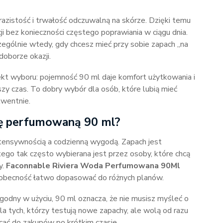
zistość i trwałość odczuwalną na skórze. Dzięki temu
i bez konieczności częstego poprawiania w ciągu dnia.
ególnie wtedy, gdy chcesz mieć przy sobie zapach „na
oborze okazji.
kt wyboru: pojemność 90 ml daje komfort użytkowania i
szy czas. To dobry wybór dla osób, które lubią mieć
kwentnie.
ę perfumowaną 90 ml?
ensywnością a codzienną wygodą. Zapach jest
tego tak często wybierana jest przez osoby, które chcą
y.
Faconnable Riviera Woda Perfumowana 90Ml
jej obecność łatwo dopasować do różnych planów.
ygodny w użyciu, 90 ml oznacza, że nie musisz myśleć o
a tych, którzy testują nowe zapachy, ale wolą od razu
ać do zakupów po krótkim czasie.