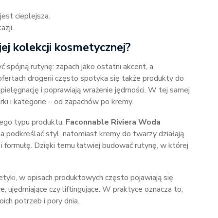
jest cieplejsza.
azji.
ej kolekcji kosmetycznej?
 spójną rutynę: zapach jako ostatni akcent, a
ofertach drogerii często spotyka się także produkty do
 pielęgnację i poprawiają wrażenie jędrności. W tej samej
rki i kategorie – od zapachów po kremy.
ego typu produktu.
Faconnable Riviera Woda
a podkreślać styl, natomiast kremy do twarzy działają
 formułę. Dzięki temu łatwiej budować rutynę, w której
etyki, w opisach produktowych często pojawiają się
, ujędrniające czy liftingujące. W praktyce oznacza to,
ch potrzeb i pory dnia.