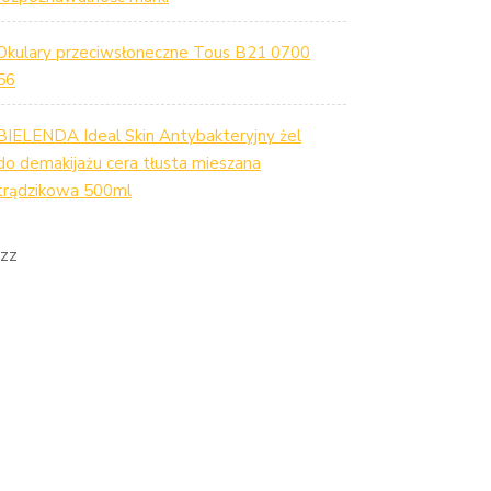
Okulary przeciwsłoneczne Tous B21 0700
56
BIELENDA Ideal Skin Antybakteryjny żel
do demakijażu cera tłusta mieszana
trądzikowa 500ml
zz