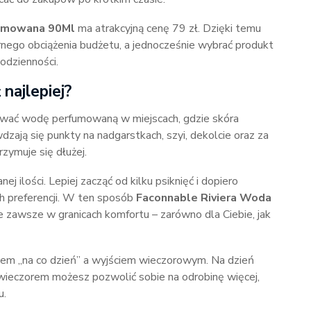
fumowana 90Ml
ma atrakcyjną cenę 79 zł. Dzięki temu
nego obciążenia budżetu, a jednocześnie wybrać produkt
codzienności.
 najlepiej?
sować wodę perfumowaną w miejscach, gdzie skóra
dzają się punkty na nadgarstkach, szyi, dekolcie oraz za
rzymuje się dłużej.
 ilości. Lepiej zacząć od kilku psiknięć i dopiero
h preferencji. W ten sposób
Faconnable Riviera Woda
 zawsze w granicach komfortu – zarówno dla Ciebie, jak
iem „na co dzień” a wyjściem wieczorowym. Na dzień
wieczorem możesz pozwolić sobie na odrobinę więcej,
u.