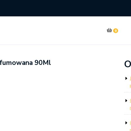
0
O
erfumowana 90Ml