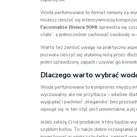
Woda perfumowana to format ceniony za wyra
możesz cieszyć się intensywnością kompozycj
Faconnable Riviera 90Ml
sprawdza się szcz
stałe”, a jednocześnie zachować swobodę w d
Warto też zwrócić uwagę na praktyczny aspe
pozwala cieszyć się ulubioną nutą przez dłuż
jeden sprawdzony zapach i używać go konse
Dlaczego warto wybrać wod
Woda perfumowana to kompromis między int
wyczuwalny, ale nie przytłacza – właśnie dla
wyglądać i pachnieć „elegancko” bez przesad
wpisuje się w ten styl: jest uniwersalna, a 
Jeżeli zależy Ci na produkcie, który będzie w
szybkim końcu. To także dobre rozwiązanie dl
inwestować w większą butelkę, zamiast wrac