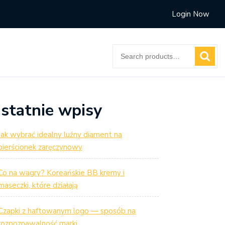
Login Now
Search
for:
statnie wpisy
Jak wybrać idealny luźny diament na
pierścionek zaręczynowy
Co na wagry? Koreańskie BB kremy i
maseczki, które działają
Czapki z haftowanym logo — sposób na
rozpoznawalność marki