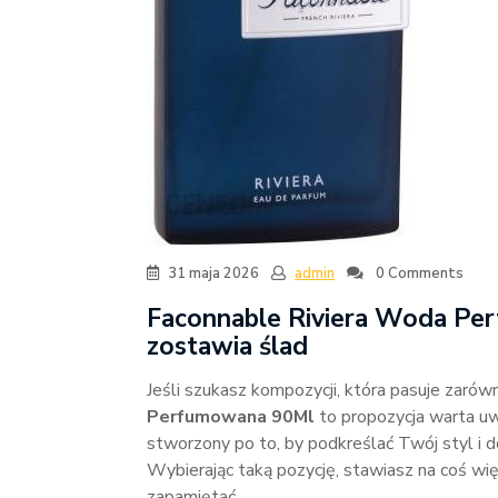
31 maja 2026
admin
0 Comments
Faconnable Riviera Woda Per
zostawia ślad
Jeśli szukasz kompozycji, która pasuje zarówno
Perfumowana 90Ml
to propozycja warta u
stworzony po to, by podkreślać Twój styl i 
Wybierając taką pozycję, stawiasz na coś wię
zapamiętać.