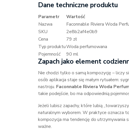
Dane techniczne produktu
Parametr
Wartość
Nazwa
Faconnable Riviera Woda Per
SKU
2e8b2af4e0b9
Cena
79 zł
Typ produktu
Woda perfumowana
Pojemność
90 ml
Zapach jako element codzien
Nie chodzi tylko o samą kompozycję – liczy 
osób aplikacja staje się małym rytuałem: syg
nastroju.
Faconnable Riviera Woda Perf
takie podejście, bo ma odpowiednią pojemnoś
Jeżeli lubisz zapachy, które lubią „towarzys
naturalnym wyborem. W praktyce oznacza to,
kompozycja ma tendencję do utrzymywania się
ważne.