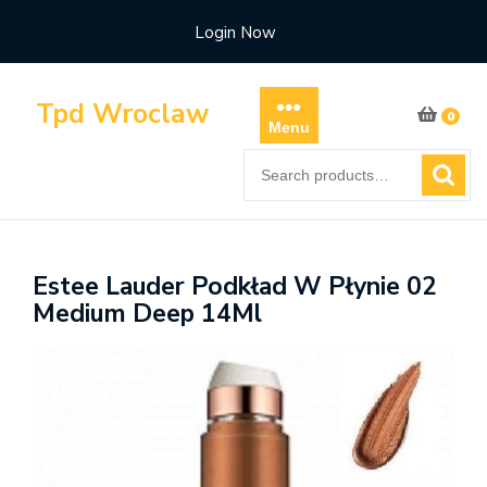
Skip
Login Now
to
content
Tpd Wroclaw
0
Menu
Search
for:
Estee Lauder Podkład W Płynie 02
Medium Deep 14Ml