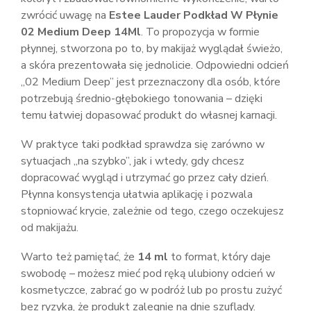
zwrócić uwagę na
Estee Lauder Podkład W Płynie
02 Medium Deep 14Ml
. To propozycja w formie
płynnej, stworzona po to, by makijaż wyglądał świeżo,
a skóra prezentowała się jednolicie. Odpowiedni odcień
„02 Medium Deep” jest przeznaczony dla osób, które
potrzebują średnio-głębokiego tonowania – dzięki
temu łatwiej dopasować produkt do własnej karnacji.
W praktyce taki podkład sprawdza się zarówno w
sytuacjach „na szybko”, jak i wtedy, gdy chcesz
dopracować wygląd i utrzymać go przez cały dzień.
Płynna konsystencja ułatwia aplikację i pozwala
stopniować krycie, zależnie od tego, czego oczekujesz
od makijażu.
Warto też pamiętać, że
14 ml
to format, który daje
swobodę – możesz mieć pod ręką ulubiony odcień w
kosmetyczce, zabrać go w podróż lub po prostu zużyć
bez ryzyka, że produkt zalegnie na dnie szuflady.