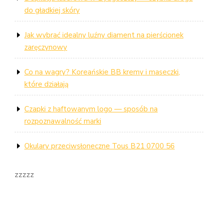
do gładkiej skóry
Jak wybrać idealny luźny diament na pierścionek
zaręczynowy
Co na wagry? Koreańskie BB kremy i maseczki,
które działają
Czapki z haftowanym logo — sposób na
rozpoznawalność marki
Okulary przeciwsłoneczne Tous B21 0700 56
zzzzz