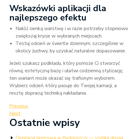
Wskazówki aplikacji dla
najlepszego efektu
Nałóż cienką warstwę i w razie potrzeby stopniowo
zwiększaj krycie w wybranych miejscach.
Testuj odcień w świetle dziennym, szczególnie w
okolicy żuchwy, by uzyskać naturalne dopasowanie.
Jeżeli szukasz podkładu, który pomoże Ci stworzyć
równą, estetyczną bazę i ułatwi codzienną stylizację,
ten wariant może okazać się trafionym wyborem.
Wybierz odcień, który pasuje do Twojej karnacji, a
resztę dopracuj techniką nakładania.
Nawigacja
Previous
Previous
Post
Next
Next
wpisu
Ostatnie wpisy
Post
Depilacja laserowa w Bydgoszczy — szybka droga