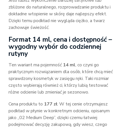
Jeśli lubisz wykończenie bardziej satynowe lub
zbliżone do naturalnego, rozprowadzanie produktu i
dokładne wtopienie w skórę daje najlepszy efekt.
Dzięki temu podkład nie wygląda ciężko, a twarz
zachowuje świeżość.
Format 14 ml, cena i dostępność –
wygodny wybór do codziennej
rutyny
Ten wariant ma pojemność
14 ml
, co czyni go
praktycznym rozwiązaniem dla osób, które chcą mieć
sprawdzony kosmetyk w zasięgu ręki. Taki rozmiar
często wybierają również ci, którzy lubią testować
różne odcienie lub zmieniać je sezonowo.
Cena produktu to
177 zł
. W tej cenie otrzymujesz
podkład w płynie w konkretnym odcieniu, opisanym
jako „02 Medium Deep”, dzięki czemu łatwiej
podejmować decyzję zakupową, gdy wiesz, czego