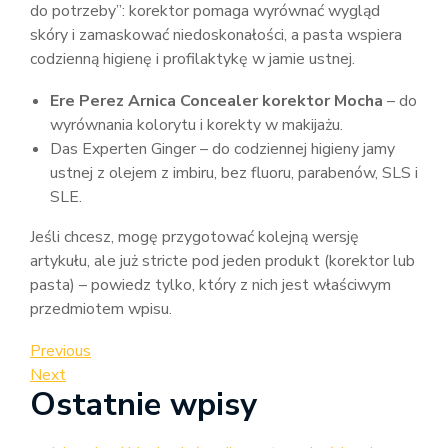
do potrzeby”: korektor pomaga wyrównać wygląd
skóry i zamaskować niedoskonałości, a pasta wspiera
codzienną higienę i profilaktykę w jamie ustnej.
Ere Perez Arnica Concealer korektor Mocha
– do
wyrównania kolorytu i korekty w makijażu.
Das Experten Ginger – do codziennej higieny jamy
ustnej z olejem z imbiru, bez fluoru, parabenów, SLS i
SLE.
Jeśli chcesz, mogę przygotować kolejną wersję
artykułu, ale już stricte pod jeden produkt (korektor lub
pasta) – powiedz tylko, który z nich jest właściwym
przedmiotem wpisu.
Nawigacja
Previous
Previous
Post
Next
Next
wpisu
Ostatnie wpisy
Post