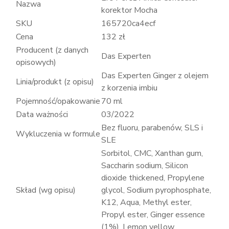
Nazwa
korektor Mocha
SKU
165720ca4ecf
Cena
132 zł
Producent (z danych
Das Experten
opisowych)
Das Experten Ginger z olejem
Linia/produkt (z opisu)
z korzenia imbiu
Pojemność/opakowanie
70 ml
Data ważności
03/2022
Bez fluoru, parabenów, SLS i
Wykluczenia w formule
SLE
Sorbitol, CMC, Xanthan gum,
Saccharin sodium, Silicon
dioxide thickened, Propylene
Skład (wg opisu)
glycol, Sodium pyrophosphate,
K12, Aqua, Methyl ester,
Propyl ester, Ginger essence
(1%), Lemon yellow