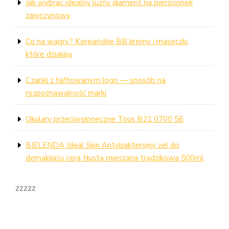
Jak wybrać idealny luźny diament na pierścionek
zaręczynowy
Co na wagry? Koreańskie BB kremy i maseczki,
które działają
Czapki z haftowanym logo — sposób na
rozpoznawalność marki
Okulary przeciwsłoneczne Tous B21 0700 56
BIELENDA Ideal Skin Antybakteryjny żel do
demakijażu cera tłusta mieszana trądzikowa 500ml
zzzzz