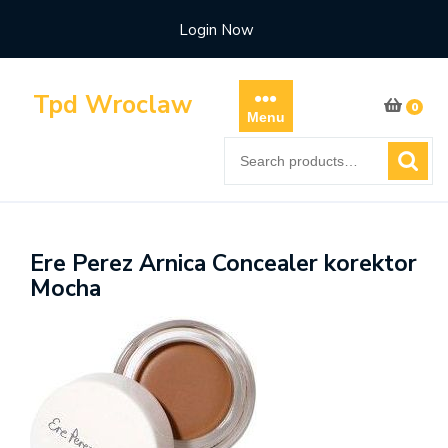
Skip
Login Now
to
content
Tpd Wroclaw
0
Menu
Search
for:
Ere Perez Arnica Concealer korektor
Mocha